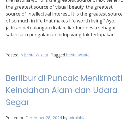
the natural world is the greatest source of excitement;
the greatest source of visual beauty; the greatest
source of intellectual interest. It is the greatest source
of so much in life that makes life worth living.” Ayo,
jadikan petualangan di alam liar Indonesia sebagai
salah satu pengalaman hidup yang tak terlupakan!
Posted in
Berita Wisata
Tagged
berita wisata
Berlibur di Puncak: Menikmati
Keindahan Alam dan Udara
Segar
Posted on
December 28, 2024
by
adminbla