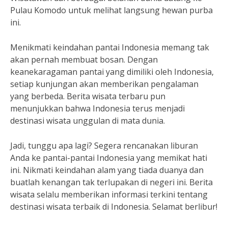
Pulau Komodo untuk melihat langsung hewan purba
ini.
Menikmati keindahan pantai Indonesia memang tak
akan pernah membuat bosan. Dengan
keanekaragaman pantai yang dimiliki oleh Indonesia,
setiap kunjungan akan memberikan pengalaman
yang berbeda. Berita wisata terbaru pun
menunjukkan bahwa Indonesia terus menjadi
destinasi wisata unggulan di mata dunia.
Jadi, tunggu apa lagi? Segera rencanakan liburan
Anda ke pantai-pantai Indonesia yang memikat hati
ini. Nikmati keindahan alam yang tiada duanya dan
buatlah kenangan tak terlupakan di negeri ini. Berita
wisata selalu memberikan informasi terkini tentang
destinasi wisata terbaik di Indonesia. Selamat berlibur!