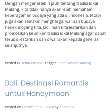
Dengan mengenal lebih jauh tentang tradisi lokal
Malang, kita tidak hanya akan lebih memahami
keberagaman budaya yang ada di Indonesia, tetapi
juga akan semakin menghargai warisan budaya
nenek moyang kita. Jadi, mari kita lestarikan dan
promosikan keunikan tradisi lokal Malang agar dapat
terus dilestarikan dan diwariskan kepada generasi
selanjutnya.
Posted in
Berita Wisata
Tagged
berita wisata malang
Bali, Destinasi Romantis
untuk Honeymoon
Posted on
December 27, 2024
by
adminbla