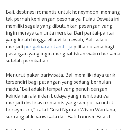
Bali, destinasi romantis untuk honeymoon, memang
tak pernah kehilangan pesonanya. Pulau Dewata ini
memiliki segala yang dibutuhkan pasangan yang
ingin merayakan cinta mereka. Dari pantai-pantai
yang indah hingga villa-villa mewah, Bali selalu
menjadi
pengeluaran kamboja
pilihan utama bagi
pasangan yang ingin menghabiskan waktu bersama
setelah pernikahan.
Menurut pakar pariwisata, Bali memiliki daya tarik
tersendiri bagi pasangan yang sedang berbulan
madu. “Bali adalah tempat yang penuh dengan
keindahan alam dan budaya yang membuatnya
menjadi destinasi romantis yang sempurna untuk
honeymoon,” kata I Gusti Ngurah Wisnu Wardana,
seorang ahli pariwisata dari Bali Tourism Board.