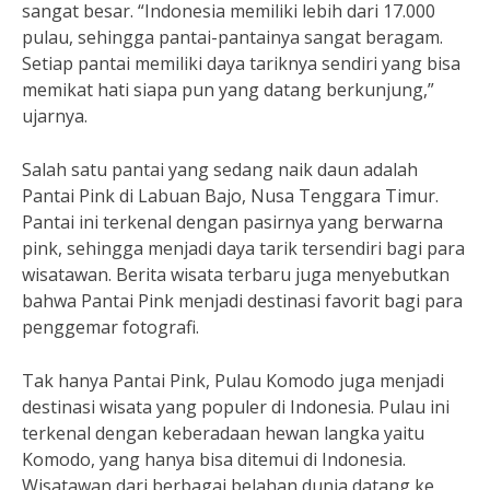
sangat besar. “Indonesia memiliki lebih dari 17.000
pulau, sehingga pantai-pantainya sangat beragam.
Setiap pantai memiliki daya tariknya sendiri yang bisa
memikat hati siapa pun yang datang berkunjung,”
ujarnya.
Salah satu pantai yang sedang naik daun adalah
Pantai Pink di Labuan Bajo, Nusa Tenggara Timur.
Pantai ini terkenal dengan pasirnya yang berwarna
pink, sehingga menjadi daya tarik tersendiri bagi para
wisatawan. Berita wisata terbaru juga menyebutkan
bahwa Pantai Pink menjadi destinasi favorit bagi para
penggemar fotografi.
Tak hanya Pantai Pink, Pulau Komodo juga menjadi
destinasi wisata yang populer di Indonesia. Pulau ini
terkenal dengan keberadaan hewan langka yaitu
Komodo, yang hanya bisa ditemui di Indonesia.
Wisatawan dari berbagai belahan dunia datang ke