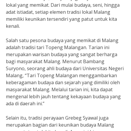
lokal yang memikat. Dari mulai budaya, seni, hingga
adat istiadat, setiap elemen tradisi lokal Malang
memiliki keunikan tersendiri yang patut untuk kita
kenali.
Salah satu pesona budaya yang memikat di Malang
adalah tradisi tari Topeng Malangan. Tarian ini
merupakan warisan budaya yang sangat berharga
bagi masyarakat Malang. Menurut Bambang
Suryono, seorang ahli budaya dari Universitas Negeri
Malang, “Tari Topeng Malangan menggambarkan
keberagaman budaya dan sejarah yang dimiliki oleh
masyarakat Malang. Melalui tarian ini, kita dapat
mengenal lebih jauh tentang kekayaan budaya yang
ada di daerah ini.”
Selain itu, tradisi perayaan Grebeg Syawal juga
merupakan bagian dari keunikan budaya Malang