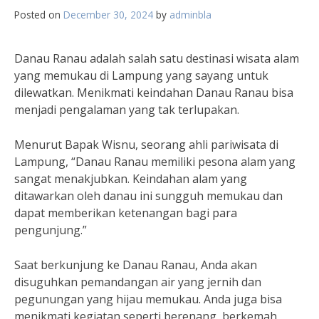
Posted on
December 30, 2024
by
adminbla
Danau Ranau adalah salah satu destinasi wisata alam
yang memukau di Lampung yang sayang untuk
dilewatkan. Menikmati keindahan Danau Ranau bisa
menjadi pengalaman yang tak terlupakan.
Menurut Bapak Wisnu, seorang ahli pariwisata di
Lampung, “Danau Ranau memiliki pesona alam yang
sangat menakjubkan. Keindahan alam yang
ditawarkan oleh danau ini sungguh memukau dan
dapat memberikan ketenangan bagi para
pengunjung.”
Saat berkunjung ke Danau Ranau, Anda akan
disuguhkan pemandangan air yang jernih dan
pegunungan yang hijau memukau. Anda juga bisa
menikmati kegiatan seperti berenang, berkemah,