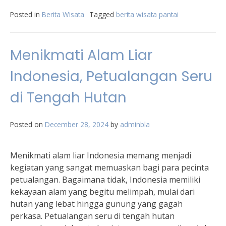
Posted in
Berita Wisata
Tagged
berita wisata pantai
Menikmati Alam Liar
Indonesia, Petualangan Seru
di Tengah Hutan
Posted on
December 28, 2024
by
adminbla
Menikmati alam liar Indonesia memang menjadi
kegiatan yang sangat memuaskan bagi para pecinta
petualangan. Bagaimana tidak, Indonesia memiliki
kekayaan alam yang begitu melimpah, mulai dari
hutan yang lebat hingga gunung yang gagah
perkasa. Petualangan seru di tengah hutan