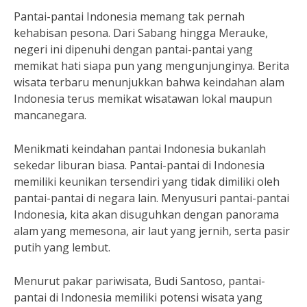
Pantai-pantai Indonesia memang tak pernah
kehabisan pesona. Dari Sabang hingga Merauke,
negeri ini dipenuhi dengan pantai-pantai yang
memikat hati siapa pun yang mengunjunginya. Berita
wisata terbaru menunjukkan bahwa keindahan alam
Indonesia terus memikat wisatawan lokal maupun
mancanegara.
Menikmati keindahan pantai Indonesia bukanlah
sekedar liburan biasa. Pantai-pantai di Indonesia
memiliki keunikan tersendiri yang tidak dimiliki oleh
pantai-pantai di negara lain. Menyusuri pantai-pantai
Indonesia, kita akan disuguhkan dengan panorama
alam yang memesona, air laut yang jernih, serta pasir
putih yang lembut.
Menurut pakar pariwisata, Budi Santoso, pantai-
pantai di Indonesia memiliki potensi wisata yang