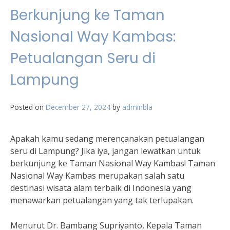
Berkunjung ke Taman
Nasional Way Kambas:
Petualangan Seru di
Lampung
Posted on
December 27, 2024
by
adminbla
Apakah kamu sedang merencanakan petualangan
seru di Lampung? Jika iya, jangan lewatkan untuk
berkunjung ke Taman Nasional Way Kambas! Taman
Nasional Way Kambas merupakan salah satu
destinasi wisata alam terbaik di Indonesia yang
menawarkan petualangan yang tak terlupakan.
Menurut Dr. Bambang Supriyanto, Kepala Taman