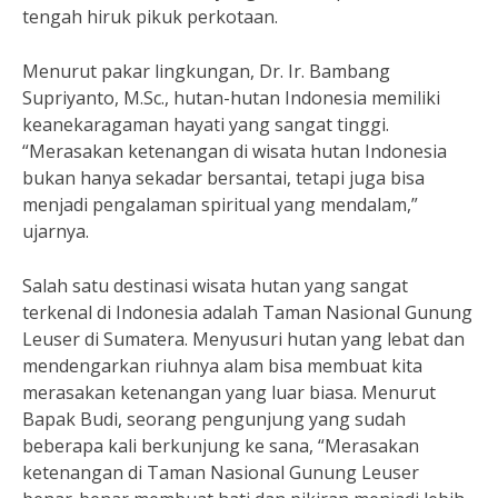
tengah hiruk pikuk perkotaan.
Menurut pakar lingkungan, Dr. Ir. Bambang
Supriyanto, M.Sc., hutan-hutan Indonesia memiliki
keanekaragaman hayati yang sangat tinggi.
“Merasakan ketenangan di wisata hutan Indonesia
bukan hanya sekadar bersantai, tetapi juga bisa
menjadi pengalaman spiritual yang mendalam,”
ujarnya.
Salah satu destinasi wisata hutan yang sangat
terkenal di Indonesia adalah Taman Nasional Gunung
Leuser di Sumatera. Menyusuri hutan yang lebat dan
mendengarkan riuhnya alam bisa membuat kita
merasakan ketenangan yang luar biasa. Menurut
Bapak Budi, seorang pengunjung yang sudah
beberapa kali berkunjung ke sana, “Merasakan
ketenangan di Taman Nasional Gunung Leuser