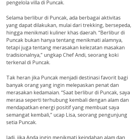
pengelola villa di Puncak.
Selama berlibur di Puncak, ada berbagai aktivitas
yang dapat dilakukan, mulai dari trekking, bersepeda,
hingga menikmati kuliner khas daerah. “Berlibur di
Puncak bukan hanya tentang menikmati alamnya,
tetapi juga tentang merasakan kelezatan masakan
tradisionalnya,” ungkap Chef Andi, seorang koki
terkenal di Puncak.
Tak heran jika Puncak menjadi destinasi favorit bagi
banyak orang yang ingin melepaskan penat dan
merasakan kedamaian. “Saat berlibur di Puncak, saya
merasa seperti terhubung kembali dengan alam dan
mendapatkan energi positif yang membuat saya
semangat kembali,” ucap Lisa, seorang pengunjung
setia Puncak.
Jadi, jika Anda ingin menikmati keindahan alam dan