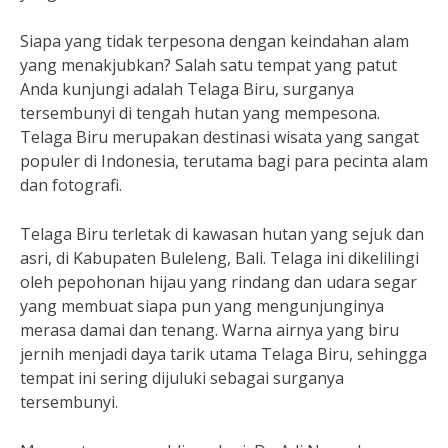
Siapa yang tidak terpesona dengan keindahan alam
yang menakjubkan? Salah satu tempat yang patut
Anda kunjungi adalah Telaga Biru, surganya
tersembunyi di tengah hutan yang mempesona.
Telaga Biru merupakan destinasi wisata yang sangat
populer di Indonesia, terutama bagi para pecinta alam
dan fotografi.
Telaga Biru terletak di kawasan hutan yang sejuk dan
asri, di Kabupaten Buleleng, Bali. Telaga ini dikelilingi
oleh pepohonan hijau yang rindang dan udara segar
yang membuat siapa pun yang mengunjunginya
merasa damai dan tenang. Warna airnya yang biru
jernih menjadi daya tarik utama Telaga Biru, sehingga
tempat ini sering dijuluki sebagai surganya
tersembunyi.