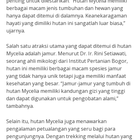
penting untuk dilestarikan. “Hutan Mycelia memiliki
berbagai macam jenis tumbuhan dan hewan yang
hanya dapat ditemui di dalamnya. Keanekaragaman
hayati yang dimiliki hutan ini sangatlah luar biasa,”
ujarnya.
Salah satu atraksi utama yang dapat ditemui di hutan
Mycelia adalah jamur. Menurut Dr. Ir. Rini Setiawati,
seorang ahli mikologi dari Institut Pertanian Bogor,
hutan ini memiliki berbagai macam spesies jamur
yang tidak hanya unik tetapi juga memiliki manfaat
kesehatan yang besar. “Jamur-jamur yang tumbuh di
hutan Mycelia memiliki kandungan gizi yang tinggi
dan dapat digunakan untuk pengobatan alami,”
tambahnya.
Selain itu, hutan Mycelia juga menawarkan
pengalaman petualangan yang seru bagi para
pengunjungnya. Dengan trekking melalui hutan yang