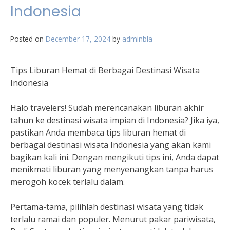
Indonesia
Posted on
December 17, 2024
by
adminbla
Tips Liburan Hemat di Berbagai Destinasi Wisata
Indonesia
Halo travelers! Sudah merencanakan liburan akhir
tahun ke destinasi wisata impian di Indonesia? Jika iya,
pastikan Anda membaca tips liburan hemat di
berbagai destinasi wisata Indonesia yang akan kami
bagikan kali ini. Dengan mengikuti tips ini, Anda dapat
menikmati liburan yang menyenangkan tanpa harus
merogoh kocek terlalu dalam.
Pertama-tama, pilihlah destinasi wisata yang tidak
terlalu ramai dan populer. Menurut pakar pariwisata,