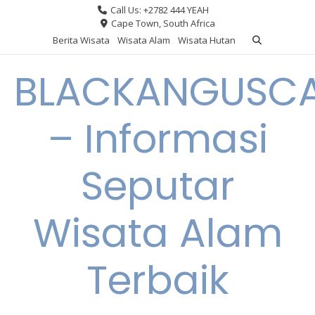
Skip
Call Us: +2782 444 YEAH
to
Cape Town, South Africa
content
Berita Wisata
Wisata Alam
Wisata Hutan
BLACKANGUSCA
– Informasi
Seputar
Wisata Alam
Terbaik