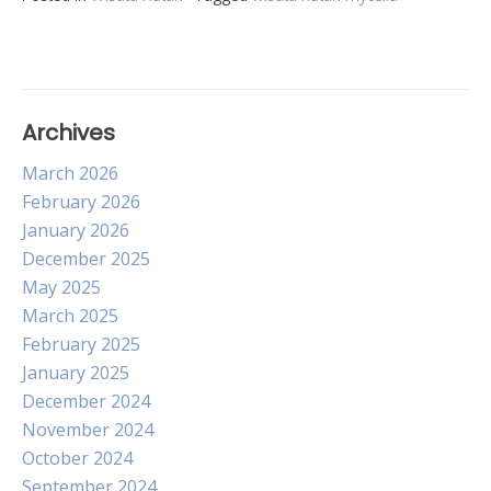
Archives
March 2026
February 2026
January 2026
December 2025
May 2025
March 2025
February 2025
January 2025
December 2024
November 2024
October 2024
September 2024