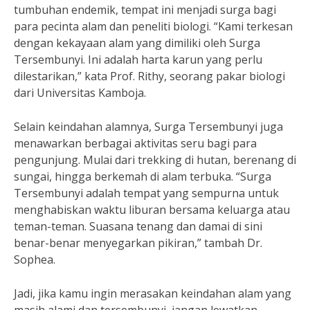
tumbuhan endemik, tempat ini menjadi surga bagi
para pecinta alam dan peneliti biologi. “Kami terkesan
dengan kekayaan alam yang dimiliki oleh Surga
Tersembunyi. Ini adalah harta karun yang perlu
dilestarikan,” kata Prof. Rithy, seorang pakar biologi
dari Universitas Kamboja.
Selain keindahan alamnya, Surga Tersembunyi juga
menawarkan berbagai aktivitas seru bagi para
pengunjung. Mulai dari trekking di hutan, berenang di
sungai, hingga berkemah di alam terbuka. “Surga
Tersembunyi adalah tempat yang sempurna untuk
menghabiskan waktu liburan bersama keluarga atau
teman-teman. Suasana tenang dan damai di sini
benar-benar menyegarkan pikiran,” tambah Dr.
Sophea.
Jadi, jika kamu ingin merasakan keindahan alam yang