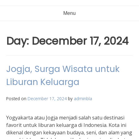
Menu
Day:
December 17, 2024
Jogja, Surga Wisata untuk
Liburan Keluarga
Posted on
December 17, 2024
by
adminbla
Yogyakarta atau Jogja menjadi salah satu destinasi
favorit untuk liburan keluarga di Indonesia. Kota ini
dikenal dengan kekayaan budaya, seni, dan alam yang