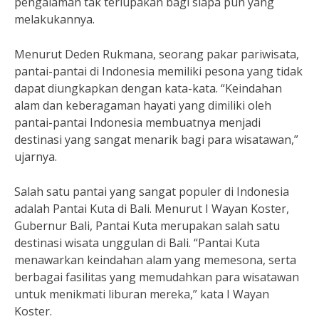
pengalaman tak terlupakan bagi siapa pun yang
melakukannya.
Menurut Deden Rukmana, seorang pakar pariwisata,
pantai-pantai di Indonesia memiliki pesona yang tidak
dapat diungkapkan dengan kata-kata. “Keindahan
alam dan keberagaman hayati yang dimiliki oleh
pantai-pantai Indonesia membuatnya menjadi
destinasi yang sangat menarik bagi para wisatawan,”
ujarnya.
Salah satu pantai yang sangat populer di Indonesia
adalah Pantai Kuta di Bali. Menurut I Wayan Koster,
Gubernur Bali, Pantai Kuta merupakan salah satu
destinasi wisata unggulan di Bali. “Pantai Kuta
menawarkan keindahan alam yang memesona, serta
berbagai fasilitas yang memudahkan para wisatawan
untuk menikmati liburan mereka,” kata I Wayan
Koster.