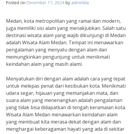
Posted on
December 17, 2024
by
adminbla
Medan, kota metropolitan yang ramai dan modern,
juga memiliki sisi alam yang menakjubkan. Salah satu
destinasi wisata alam yang wajib dikunjungi di Medan
adalah Wisata Alam Medan. Tempat ini menawarkan
pengalaman yang menyatu dengan alam dan
memungkinkan pengunjung untuk menikmati
keindahan alam yang masih alami.
Menyatukan diri dengan alam adalah cara yang tepat
untuk melepas penat dari kesibukan kota. Menikmati
udara segar, hijauan yang memanjakan mata, dan
suara alam yang menenangkan adalah pengalaman
yang tidak bisa didapatkan di tengah keramaian kota.
Wisata Alam Medan menawarkan keindahan alam
yang membuat kita merasa dekat dengan alam dan
menghargai keberagaman hayati yang ada di sekitar