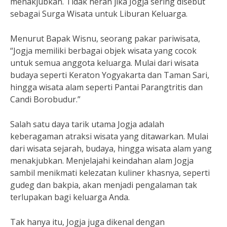
menakjubkan. Tidak heran jika Jogja sering disebut
sebagai Surga Wisata untuk Liburan Keluarga.
Menurut Bapak Wisnu, seorang pakar pariwisata,
“Jogja memiliki berbagai objek wisata yang cocok
untuk semua anggota keluarga. Mulai dari wisata
budaya seperti Keraton Yogyakarta dan Taman Sari,
hingga wisata alam seperti Pantai Parangtritis dan
Candi Borobudur.”
Salah satu daya tarik utama Jogja adalah
keberagaman atraksi wisata yang ditawarkan. Mulai
dari wisata sejarah, budaya, hingga wisata alam yang
menakjubkan. Menjelajahi keindahan alam Jogja
sambil menikmati kelezatan kuliner khasnya, seperti
gudeg dan bakpia, akan menjadi pengalaman tak
terlupakan bagi keluarga Anda.
Tak hanya itu, Jogja juga dikenal dengan