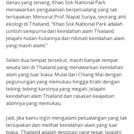
danau yang tenang, Khao Sok National Park
menawarkan pengalaman berpetualang yang tak
terlupakan. Menurut Prof. Napat Suriya, seorang ahli
ekologi di Thailand, “Khao Sok National Park adalah
contoh sempurna dari keindahan alam Thailand.
Jelajahi hutan-hutannya dan nikmati keindahan alam
yang masih alami.”
Selain dua tempat tersebut, masih banyak tempat
wisata lain di Thailand yang menawarkan keindahan
alam yang luar biasa. Mulai dari Chiang Mai dengan
pegunungan yang memukau hingga Krabi dengan
tebing-tebing karstnya yang megah. Jelajahi
keindahan alam Thailand dan rasakan keajaiban
alamnya yang memukau.
Jadi, jika kamu ingin mengalami petualangan yang tak
terlupakan dan melihat keindahan alam yang luar
biasa, Thailand adalah destinasi yang tepat. Jelajahi