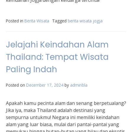
keindahan Jogja dengan keluarga tercinta!
Posted in
Berita Wisata
Tagged
berita wisata jogja
Jelajahi Keindahan Alam
Thailand: Tempat Wisata
Paling Indah
Posted on
December 17, 2024
by
adminbla
Apakah kamu pecinta alam dan senang berpetualang?
Jika iya, maka Thailand adalah destinasi yang
sempurna untukmu! Negara ini memiliki keindahan
alam yang luar biasa, mulai dari pantai-pantai yang
memukau hingga hutan-hutan yang hijau dan eksotis.