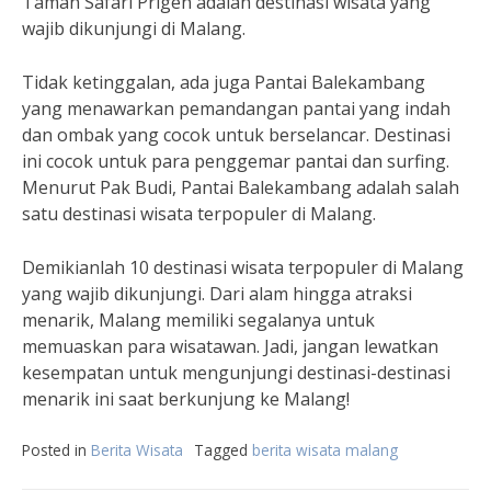
Taman Safari Prigen adalah destinasi wisata yang
wajib dikunjungi di Malang.
Tidak ketinggalan, ada juga Pantai Balekambang
yang menawarkan pemandangan pantai yang indah
dan ombak yang cocok untuk berselancar. Destinasi
ini cocok untuk para penggemar pantai dan surfing.
Menurut Pak Budi, Pantai Balekambang adalah salah
satu destinasi wisata terpopuler di Malang.
Demikianlah 10 destinasi wisata terpopuler di Malang
yang wajib dikunjungi. Dari alam hingga atraksi
menarik, Malang memiliki segalanya untuk
memuaskan para wisatawan. Jadi, jangan lewatkan
kesempatan untuk mengunjungi destinasi-destinasi
menarik ini saat berkunjung ke Malang!
Posted in
Berita Wisata
Tagged
berita wisata malang