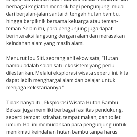
berbagai kegiatan menarik bagi pengunjung, mulai
dari berjalan-jalan santai di tengah hutan bambu,
hingga berpiknik bersama keluarga atau teman-
teman. Selain itu, para pengunjung juga dapat
berinteraksi langsung dengan alam dan merasakan
keindahan alam yang masih alami.
Menurut Ibu Siti, seorang ahli ekowisata, “Hutan
bambu adalah salah satu ekosistem yang perlu
dilestarikan. Melalui eksplorasi wisata seperti ini, kita
dapat lebih menghargai alam dan belajar untuk
menjaga kelestariannya.”
Tidak hanya itu, Eksplorasi Wisata Hutan Bambu
Bekasi juga memiliki berbagai fasilitas pendukung,
seperti tempat istirahat, tempat makan, dan toilet
umum. Hal ini memudahkan para pengunjung untuk
menikmati keindahan hutan bambu tanpa harus