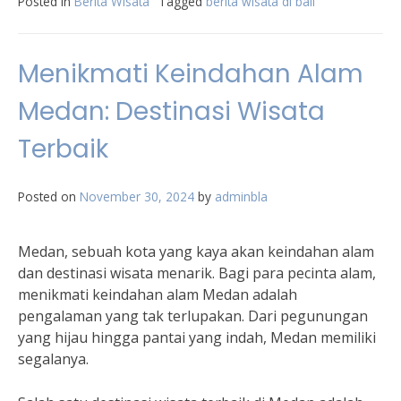
Posted in
Berita Wisata
Tagged
berita wisata di bali
Menikmati Keindahan Alam
Medan: Destinasi Wisata
Terbaik
Posted on
November 30, 2024
by
adminbla
Medan, sebuah kota yang kaya akan keindahan alam
dan destinasi wisata menarik. Bagi para pecinta alam,
menikmati keindahan alam Medan adalah
pengalaman yang tak terlupakan. Dari pegunungan
yang hijau hingga pantai yang indah, Medan memiliki
segalanya.