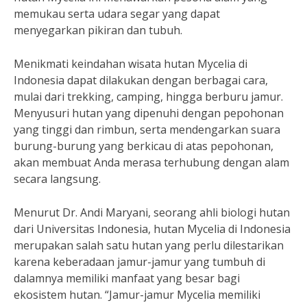
memukau serta udara segar yang dapat
menyegarkan pikiran dan tubuh.
Menikmati keindahan wisata hutan Mycelia di
Indonesia dapat dilakukan dengan berbagai cara,
mulai dari trekking, camping, hingga berburu jamur.
Menyusuri hutan yang dipenuhi dengan pepohonan
yang tinggi dan rimbun, serta mendengarkan suara
burung-burung yang berkicau di atas pepohonan,
akan membuat Anda merasa terhubung dengan alam
secara langsung.
Menurut Dr. Andi Maryani, seorang ahli biologi hutan
dari Universitas Indonesia, hutan Mycelia di Indonesia
merupakan salah satu hutan yang perlu dilestarikan
karena keberadaan jamur-jamur yang tumbuh di
dalamnya memiliki manfaat yang besar bagi
ekosistem hutan. “Jamur-jamur Mycelia memiliki