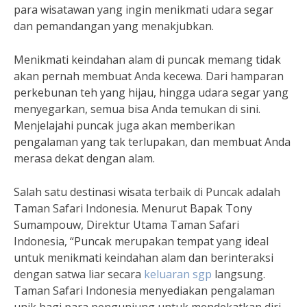
para wisatawan yang ingin menikmati udara segar
dan pemandangan yang menakjubkan.
Menikmati keindahan alam di puncak memang tidak
akan pernah membuat Anda kecewa. Dari hamparan
perkebunan teh yang hijau, hingga udara segar yang
menyegarkan, semua bisa Anda temukan di sini.
Menjelajahi puncak juga akan memberikan
pengalaman yang tak terlupakan, dan membuat Anda
merasa dekat dengan alam.
Salah satu destinasi wisata terbaik di Puncak adalah
Taman Safari Indonesia. Menurut Bapak Tony
Sumampouw, Direktur Utama Taman Safari
Indonesia, “Puncak merupakan tempat yang ideal
untuk menikmati keindahan alam dan berinteraksi
dengan satwa liar secara
keluaran sgp
langsung.
Taman Safari Indonesia menyediakan pengalaman