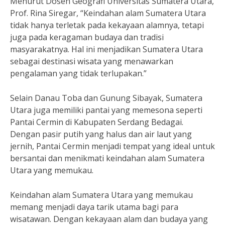
Menurut Dosen Geografi Universitas Sumatera Utara,
Prof. Rina Siregar, “Keindahan alam Sumatera Utara
tidak hanya terletak pada kekayaan alamnya, tetapi
juga pada keragaman budaya dan tradisi
masyarakatnya. Hal ini menjadikan Sumatera Utara
sebagai destinasi wisata yang menawarkan
pengalaman yang tidak terlupakan.”
Selain Danau Toba dan Gunung Sibayak, Sumatera
Utara juga memiliki pantai yang memesona seperti
Pantai Cermin di Kabupaten Serdang Bedagai.
Dengan pasir putih yang halus dan air laut yang
jernih, Pantai Cermin menjadi tempat yang ideal untuk
bersantai dan menikmati keindahan alam Sumatera
Utara yang memukau.
Keindahan alam Sumatera Utara yang memukau
memang menjadi daya tarik utama bagi para
wisatawan. Dengan kekayaan alam dan budaya yang