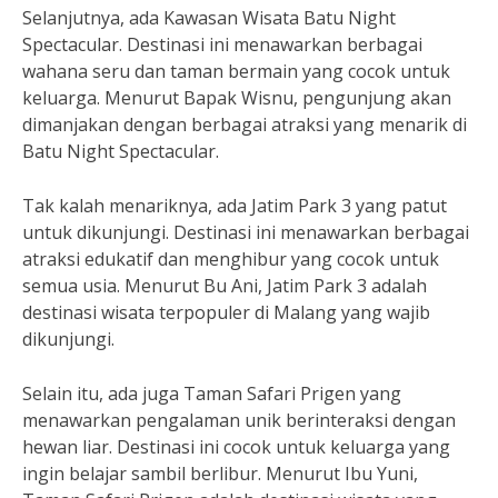
Selanjutnya, ada Kawasan Wisata Batu Night
Spectacular. Destinasi ini menawarkan berbagai
wahana seru dan taman bermain yang cocok untuk
keluarga. Menurut Bapak Wisnu, pengunjung akan
dimanjakan dengan berbagai atraksi yang menarik di
Batu Night Spectacular.
Tak kalah menariknya, ada Jatim Park 3 yang patut
untuk dikunjungi. Destinasi ini menawarkan berbagai
atraksi edukatif dan menghibur yang cocok untuk
semua usia. Menurut Bu Ani, Jatim Park 3 adalah
destinasi wisata terpopuler di Malang yang wajib
dikunjungi.
Selain itu, ada juga Taman Safari Prigen yang
menawarkan pengalaman unik berinteraksi dengan
hewan liar. Destinasi ini cocok untuk keluarga yang
ingin belajar sambil berlibur. Menurut Ibu Yuni,