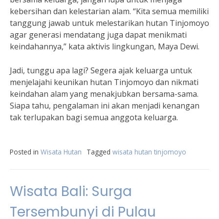
kebersihan dan kelestarian alam. “Kita semua memiliki
tanggung jawab untuk melestarikan hutan Tinjomoyo
agar generasi mendatang juga dapat menikmati
keindahannya,” kata aktivis lingkungan, Maya Dewi.
Jadi, tunggu apa lagi? Segera ajak keluarga untuk
menjelajahi keunikan hutan Tinjomoyo dan nikmati
keindahan alam yang menakjubkan bersama-sama.
Siapa tahu, pengalaman ini akan menjadi kenangan
tak terlupakan bagi semua anggota keluarga.
Posted in
Wisata Hutan
Tagged
wisata hutan tinjomoyo
Wisata Bali: Surga
Tersembunyi di Pulau