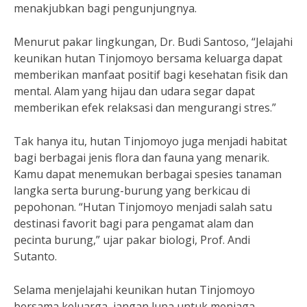
menakjubkan bagi pengunjungnya.
Menurut pakar lingkungan, Dr. Budi Santoso, “Jelajahi
keunikan hutan Tinjomoyo bersama keluarga dapat
memberikan manfaat positif bagi kesehatan fisik dan
mental. Alam yang hijau dan udara segar dapat
memberikan efek relaksasi dan mengurangi stres.”
Tak hanya itu, hutan Tinjomoyo juga menjadi habitat
bagi berbagai jenis flora dan fauna yang menarik.
Kamu dapat menemukan berbagai spesies tanaman
langka serta burung-burung yang berkicau di
pepohonan. “Hutan Tinjomoyo menjadi salah satu
destinasi favorit bagi para pengamat alam dan
pecinta burung,” ujar pakar biologi, Prof. Andi
Sutanto.
Selama menjelajahi keunikan hutan Tinjomoyo
bersama keluarga, jangan lupa untuk menjaga