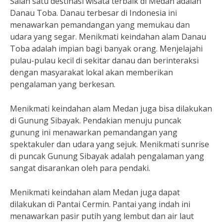
Salah satu destinasi wisata terbaik di Medan adalah
Danau Toba. Danau terbesar di Indonesia ini
menawarkan pemandangan yang memukau dan
udara yang segar. Menikmati keindahan alam Danau
Toba adalah impian bagi banyak orang. Menjelajahi
pulau-pulau kecil di sekitar danau dan berinteraksi
dengan masyarakat lokal akan memberikan
pengalaman yang berkesan.
Menikmati keindahan alam Medan juga bisa dilakukan
di Gunung Sibayak. Pendakian menuju puncak
gunung ini menawarkan pemandangan yang
spektakuler dan udara yang sejuk. Menikmati sunrise
di puncak Gunung Sibayak adalah pengalaman yang
sangat disarankan oleh para pendaki.
Menikmati keindahan alam Medan juga dapat
dilakukan di Pantai Cermin. Pantai yang indah ini
menawarkan pasir putih yang lembut dan air laut