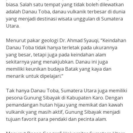
biasa. Salah satu tempat yang tidak boleh dilewatkan
adalah Danau Toba, danau vulkanik terbesar di dunia
yang menjadi destinasi wisata unggulan di Sumatera
Utara.
Menurut pakar geologi Dr. Ahmad Syauqi, “Keindahan
Danau Toba tidak hanya terletak pada ukurannya
yang besar, tetapi juga pada keindahan alam
sekitarnya yang menakjubkan. Danau ini juga
memiliki keunikan budaya Batak yang kaya dan
menarik untuk dipelajari.”
Tak hanya Danau Toba, Sumatera Utara juga memiliki
pesona Gunung Sibayak di Kabupaten Karo. Dengan
pemandangan hutan hijau yang memikat dan kawah
vulkanik yang masih aktif, Gunung Sibayak menjadi
tujuan favorit para pendaki dan pecinta alam.