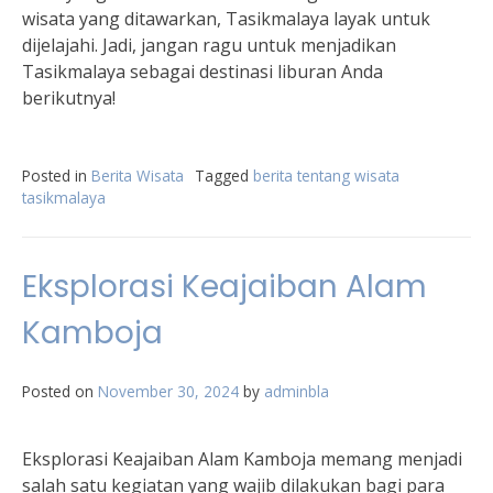
wisata yang ditawarkan, Tasikmalaya layak untuk
dijelajahi. Jadi, jangan ragu untuk menjadikan
Tasikmalaya sebagai destinasi liburan Anda
berikutnya!
Posted in
Berita Wisata
Tagged
berita tentang wisata
tasikmalaya
Eksplorasi Keajaiban Alam
Kamboja
Posted on
November 30, 2024
by
adminbla
Eksplorasi Keajaiban Alam Kamboja memang menjadi
salah satu kegiatan yang wajib dilakukan bagi para