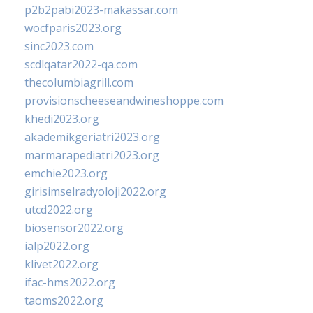
p2b2pabi2023-makassar.com
wocfparis2023.org
sinc2023.com
scdlqatar2022-qa.com
thecolumbiagrill.com
provisionscheeseandwineshoppe.com
khedi2023.org
akademikgeriatri2023.org
marmarapediatri2023.org
emchie2023.org
girisimselradyoloji2022.org
utcd2022.org
biosensor2022.org
ialp2022.org
klivet2022.org
ifac-hms2022.org
taoms2022.org