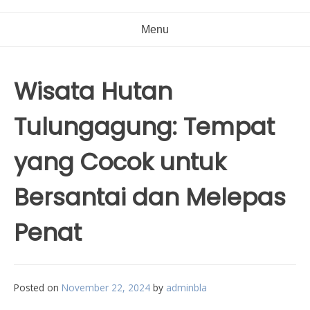
Menu
Wisata Hutan
Tulungagung: Tempat
yang Cocok untuk
Bersantai dan Melepas
Penat
Posted on
November 22, 2024
by
adminbla