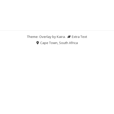
Theme: Overlay by
Kaira
.
Extra Text
Cape Town, South Africa