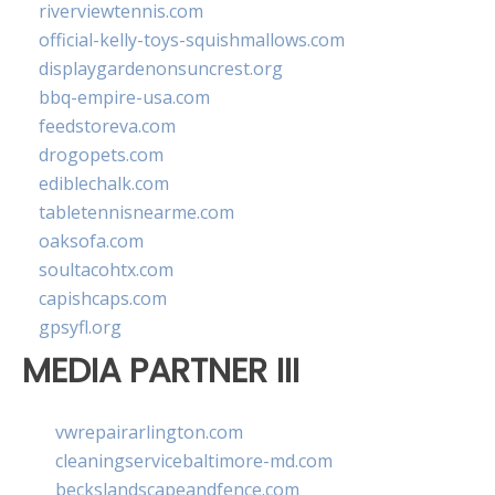
riverviewtennis.com
official-kelly-toys-squishmallows.com
displaygardenonsuncrest.org
bbq-empire-usa.com
feedstoreva.com
drogopets.com
ediblechalk.com
tabletennisnearme.com
oaksofa.com
soultacohtx.com
capishcaps.com
gpsyfl.org
MEDIA PARTNER III
vwrepairarlington.com
cleaningservicebaltimore-md.com
beckslandscapeandfence.com