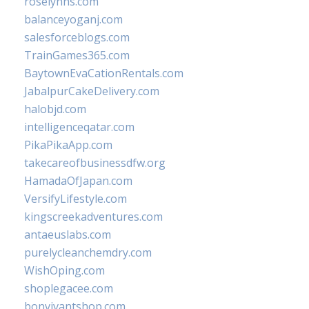
roselynns.com
balanceyoganj.com
salesforceblogs.com
TrainGames365.com
BaytownEvaCationRentals.com
JabalpurCakeDelivery.com
halobjd.com
intelligenceqatar.com
PikaPikaApp.com
takecareofbusinessdfw.org
HamadaOfJapan.com
VersifyLifestyle.com
kingscreekadventures.com
antaeuslabs.com
purelycleanchemdry.com
WishOping.com
shoplegacee.com
bonvivantshop.com