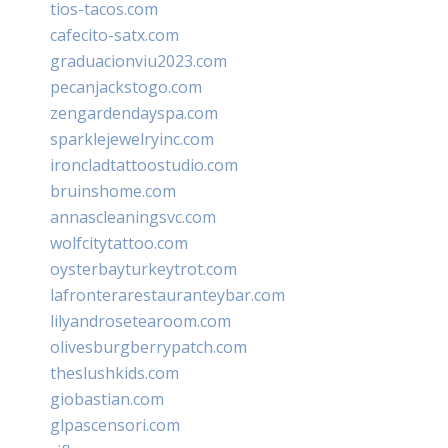
tios-tacos.com
cafecito-satx.com
graduacionviu2023.com
pecanjackstogo.com
zengardendayspa.com
sparklejewelryinc.com
ironcladtattoostudio.com
bruinshome.com
annascleaningsvc.com
wolfcitytattoo.com
oysterbayturkeytrot.com
lafronterarestauranteybar.com
lilyandrosetearoom.com
olivesburgberrypatch.com
theslushkids.com
giobastian.com
glpascensori.com