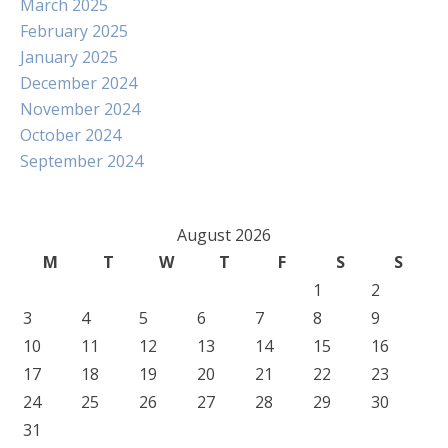
March 2025
February 2025
January 2025
December 2024
November 2024
October 2024
September 2024
August 2026
M
T
W
T
F
S
S
1
2
3
4
5
6
7
8
9
10
11
12
13
14
15
16
17
18
19
20
21
22
23
24
25
26
27
28
29
30
31