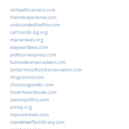
okhealthcareers.com
theintexperience.com
unboundedthefilm.com
catfriends-bg.org
marianlives.org
waywardtees.com
pidfloorsexpress.com
bancodevenezuelaen.com
bettermoodfoodcorporation.com
hingstonnt.com
chooseagender.com
hoverboardssale.com
alaskapolitics.com
stsmp.org
manoelneves.com
mandelaeffectlibrary.com