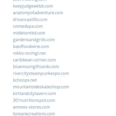
keepjudgewebb.com
anatomyofadventure.com
drivancastillo.com
cmmedspa.com
midletontkd.com
gardensandgrills.com
basilfoodwine.com
nikko-tochigi.net
caribbean-corner.com
bluemoongiftcards.com
rivercitysteampunkexpo.com
kchoops.net
mountainsideskateshop.com
kirtlandcitytavern.com
301nutritionspot.com
ammos-stores.com
loceanecreations.com