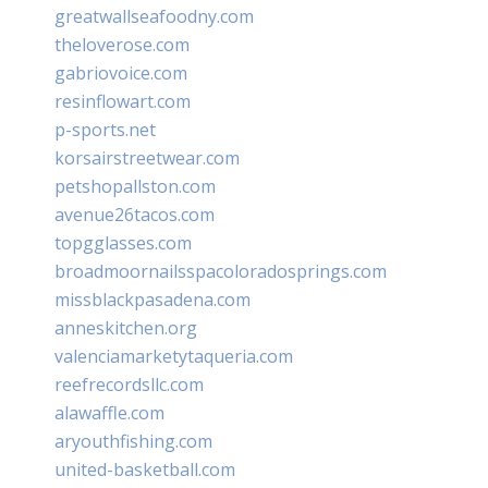
greatwallseafoodny.com
theloverose.com
gabriovoice.com
resinflowart.com
p-sports.net
korsairstreetwear.com
petshopallston.com
avenue26tacos.com
topgglasses.com
broadmoornailsspacoloradosprings.com
missblackpasadena.com
anneskitchen.org
valenciamarketytaqueria.com
reefrecordsllc.com
alawaffle.com
aryouthfishing.com
united-basketball.com