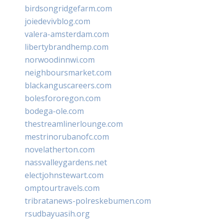
birdsongridgefarm.com
joiedevivblog.com
valera-amsterdam.com
libertybrandhemp.com
norwoodinnwi.com
neighboursmarket.com
blackanguscareers.com
bolesfororegon.com
bodega-ole.com
thestreamlinerlounge.com
mestrinorubanofc.com
novelatherton.com
nassvalleygardens.net
electjohnstewart.com
omptourtravels.com
tribratanews-polreskebumen.com
rsudbayuasih.org