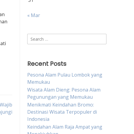
31
an
« Mar
ahan
Search
ati
for:
Recent Posts
Pesona Alam Pulau Lombok yang
Memukau
Wisata Alam Dieng: Pesona Alam
Pegunungan yang Memukau
 Wajib
Menikmati Keindahan Bromo:
jungi
Destinasi Wisata Terpopuler di
Indonesia
Keindahan Alam Raja Ampat yang