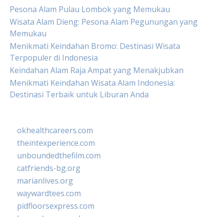
Pesona Alam Pulau Lombok yang Memukau
Wisata Alam Dieng: Pesona Alam Pegunungan yang
Memukau
Menikmati Keindahan Bromo: Destinasi Wisata
Terpopuler di Indonesia
Keindahan Alam Raja Ampat yang Menakjubkan
Menikmati Keindahan Wisata Alam Indonesia:
Destinasi Terbaik untuk Liburan Anda
okhealthcareers.com
theintexperience.com
unboundedthefilm.com
catfriends-bg.org
marianlives.org
waywardtees.com
pidfloorsexpress.com