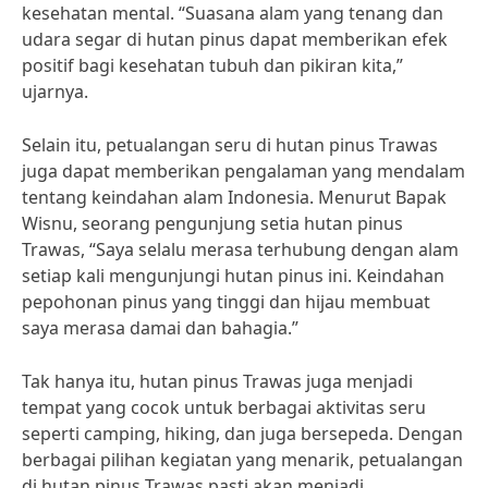
kesehatan mental. “Suasana alam yang tenang dan
udara segar di hutan pinus dapat memberikan efek
positif bagi kesehatan tubuh dan pikiran kita,”
ujarnya.
Selain itu, petualangan seru di hutan pinus Trawas
juga dapat memberikan pengalaman yang mendalam
tentang keindahan alam Indonesia. Menurut Bapak
Wisnu, seorang pengunjung setia hutan pinus
Trawas, “Saya selalu merasa terhubung dengan alam
setiap kali mengunjungi hutan pinus ini. Keindahan
pepohonan pinus yang tinggi dan hijau membuat
saya merasa damai dan bahagia.”
Tak hanya itu, hutan pinus Trawas juga menjadi
tempat yang cocok untuk berbagai aktivitas seru
seperti camping, hiking, dan juga bersepeda. Dengan
berbagai pilihan kegiatan yang menarik, petualangan
di hutan pinus Trawas pasti akan menjadi