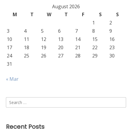
August 2026
M
T
W
T
F
S
S
1
2
3
4
5
6
7
8
9
10
11
12
13
14
15
16
17
18
19
20
21
22
23
24
25
26
27
28
29
30
31
« Mar
Search
for:
Recent Posts