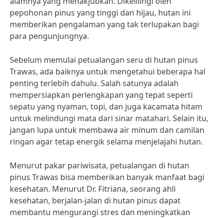
alamnya yang menakjubkan. Dikelilingi oleh
pepohonan pinus yang tinggi dan hijau, hutan ini
memberikan pengalaman yang tak terlupakan bagi
para pengunjungnya.
Sebelum memulai petualangan seru di hutan pinus
Trawas, ada baiknya untuk mengetahui beberapa hal
penting terlebih dahulu. Salah satunya adalah
mempersiapkan perlengkapan yang tepat seperti
sepatu yang nyaman, topi, dan juga kacamata hitam
untuk melindungi mata dari sinar matahari. Selain itu,
jangan lupa untuk membawa air minum dan camilan
ringan agar tetap energik selama menjelajahi hutan.
Menurut pakar pariwisata, petualangan di hutan
pinus Trawas bisa memberikan banyak manfaat bagi
kesehatan. Menurut Dr. Fitriana, seorang ahli
kesehatan, berjalan-jalan di hutan pinus dapat
membantu mengurangi stres dan meningkatkan