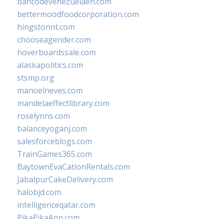
bancodevenezuelaen.com
bettermoodfoodcorporation.com
hingstonnt.com
chooseagender.com
hoverboardssale.com
alaskapolitics.com
stsmp.org
manoelneves.com
mandelaeffectlibrary.com
roselynns.com
balanceyoganj.com
salesforceblogs.com
TrainGames365.com
BaytownEvaCationRentals.com
JabalpurCakeDelivery.com
halobjd.com
intelligenceqatar.com
PikaPikaApp.com