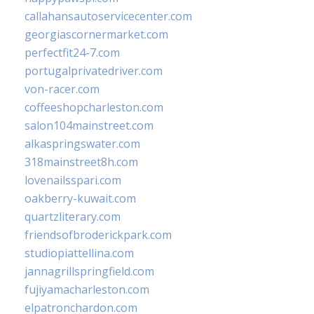
callahansautoservicecenter.com
georgiascornermarket.com
perfectfit24-7.com
portugalprivatedriver.com
von-racer.com
coffeeshopcharleston.com
salon104mainstreet.com
alkaspringswater.com
318mainstreet8h.com
lovenailsspari.com
oakberry-kuwait.com
quartzliterary.com
friendsofbroderickpark.com
studiopiattellina.com
jannagrillspringfield.com
fujiyamacharleston.com
elpatronchardon.com