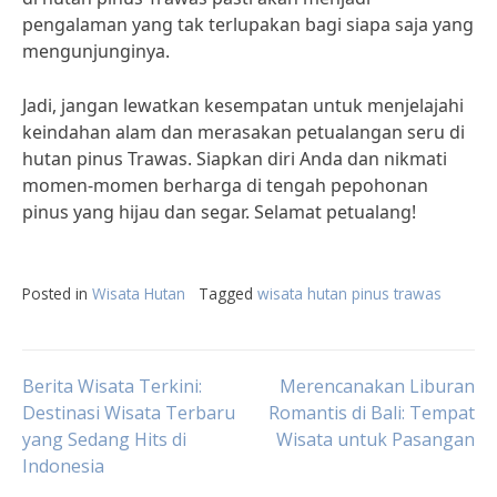
pengalaman yang tak terlupakan bagi siapa saja yang
mengunjunginya.
Jadi, jangan lewatkan kesempatan untuk menjelajahi
keindahan alam dan merasakan petualangan seru di
hutan pinus Trawas. Siapkan diri Anda dan nikmati
momen-momen berharga di tengah pepohonan
pinus yang hijau dan segar. Selamat petualang!
Posted in
Wisata Hutan
Tagged
wisata hutan pinus trawas
Post
Berita Wisata Terkini:
Merencanakan Liburan
Destinasi Wisata Terbaru
Romantis di Bali: Tempat
yang Sedang Hits di
Wisata untuk Pasangan
navigation
Indonesia