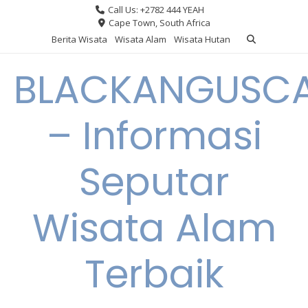
Skip
Call Us: +2782 444 YEAH
to
Cape Town, South Africa
content
Berita Wisata
Wisata Alam
Wisata Hutan
BLACKANGUSCA
– Informasi
Seputar
Wisata Alam
Terbaik