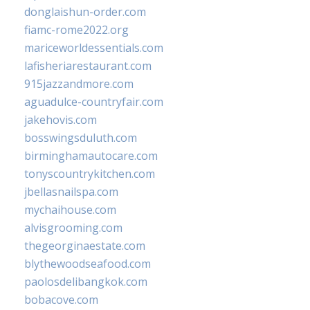
donglaishun-order.com
fiamc-rome2022.org
mariceworldessentials.com
lafisheriarestaurant.com
915jazzandmore.com
aguadulce-countryfair.com
jakehovis.com
bosswingsduluth.com
birminghamautocare.com
tonyscountrykitchen.com
jbellasnailspa.com
mychaihouse.com
alvisgrooming.com
thegeorginaestate.com
blythewoodseafood.com
paolosdelibangkok.com
bobacove.com