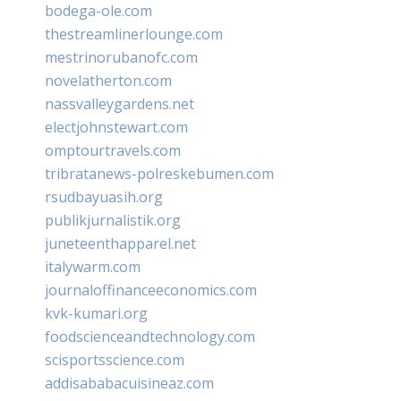
bodega-ole.com
thestreamlinerlounge.com
mestrinorubanofc.com
novelatherton.com
nassvalleygardens.net
electjohnstewart.com
omptourtravels.com
tribratanews-polreskebumen.com
rsudbayuasih.org
publikjurnalistik.org
juneteenthapparel.net
italywarm.com
journaloffinanceeconomics.com
kvk-kumari.org
foodscienceandtechnology.com
scisportsscience.com
addisababacuisineaz.com