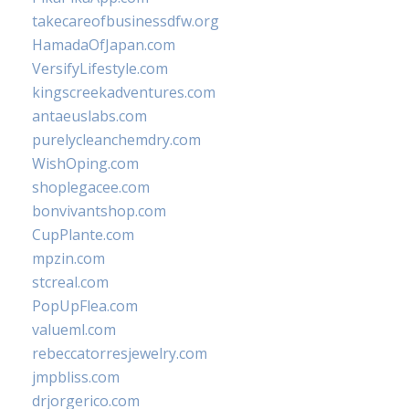
takecareofbusinessdfw.org
HamadaOfJapan.com
VersifyLifestyle.com
kingscreekadventures.com
antaeuslabs.com
purelycleanchemdry.com
WishOping.com
shoplegacee.com
bonvivantshop.com
CupPlante.com
mpzin.com
stcreal.com
PopUpFlea.com
valueml.com
rebeccatorresjewelry.com
jmpbliss.com
drjorgerico.com