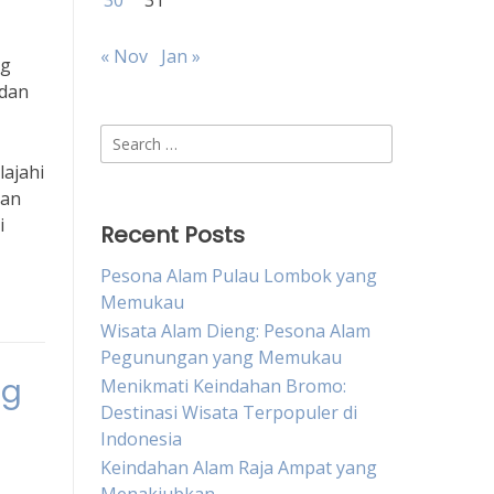
30
31
« Nov
Jan »
ng
 dan
Search
for:
lajahi
kan
i
Recent Posts
Pesona Alam Pulau Lombok yang
Memukau
Wisata Alam Dieng: Pesona Alam
Pegunungan yang Memukau
ng
Menikmati Keindahan Bromo:
Destinasi Wisata Terpopuler di
Indonesia
Keindahan Alam Raja Ampat yang