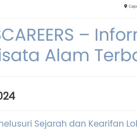
Cape
AREERS – Infor
sata Alam Terb
024
elusuri Sejarah dan Kearifan Lo