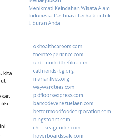
Menakjubkan
Menikmati Keindahan Wisata Alam
Indonesia: Destinasi Terbaik untuk
Liburan Anda
okhealthcareers.com
theintexperience.com
unboundedthefilm.com
catfriends-bg.org
, kita
marianlives.org
ut.
waywardtees.com
pidfloorsexpress.com
esar.
bancodevenezuelaen.com
liki
bettermoodfoodcorporation.com
hingstonnt.com
ini
chooseagender.com
.
hoverboardssale.com