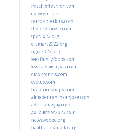
mischieffashion.com
eduwyre.com
retro-interiors.com
theblvd-boise.com
fpet2023.org
e-smart2022.org
ngrc2022.org
leesfamilyfoods.com
lewis-lewis-cpas.com
eleontennis.com
cyetus.com
bradfordshops.com
almadenranchsanjose.com
advocatevijay.com
adlibilimler2023.com
naswwebed.org
balithut-manado.org