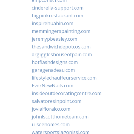
empconst1.com
cinderella-support.com
bigpinkrestaurant.com
inspirehuahin.com
memmingerspainting.com
jeremypbeasley.com
thesandwichdepotcos.com
drgiggleshouseofpain.com
hotflashdesigns.com
garagenadeau.com
lifestylechauffeurservice.com
EverNewNails.com
insideoutdecoratingcentre.com
salvatoresinpoint.com
jovialfloralco.com
johnlscotthometeam.com
u-seehomes.com
watersportslagonissi.com