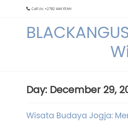
Skip
Call Us: +2782 444 YEAH
to
content
BLACKANGUSC
Wi
Day:
December 29, 2
Wisata Budaya Jogja: Men