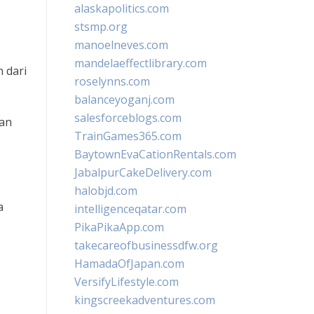
alaskapolitics.com
stsmp.org
manoelneves.com
mandelaeffectlibrary.com
 dari
roselynns.com
balanceyoganj.com
salesforceblogs.com
an
TrainGames365.com
BaytownEvaCationRentals.com
JabalpurCakeDelivery.com
halobjd.com
a
intelligenceqatar.com
PikaPikaApp.com
takecareofbusinessdfw.org
HamadaOfJapan.com
VersifyLifestyle.com
kingscreekadventures.com