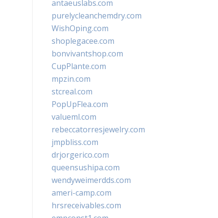
antaeuslabs.com
purelycleanchemdry.com
WishOping.com
shoplegacee.com
bonvivantshop.com
CupPlante.com
mpzin.com
stcreal.com
PopUpFlea.com
valueml.com
rebeccatorresjewelry.com
jmpbliss.com
drjorgerico.com
queensushipa.com
wendyweimerdds.com
ameri-camp.com
hrsreceivables.com