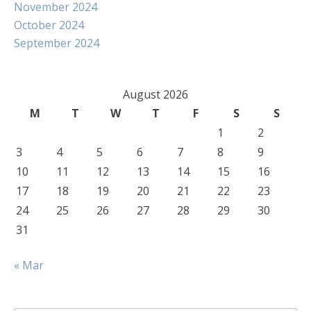
November 2024
October 2024
September 2024
August 2026
M
T
W
T
F
S
S
1
2
3
4
5
6
7
8
9
10
11
12
13
14
15
16
17
18
19
20
21
22
23
24
25
26
27
28
29
30
31
« Mar