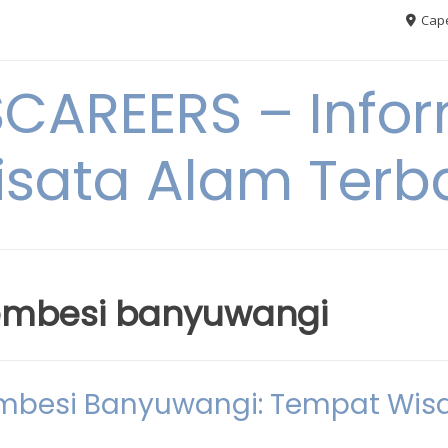
Cape
AREERS – Infor
sata Alam Terb
rembesi banyuwangi
rembesi Banyuwangi: Tempat Wis