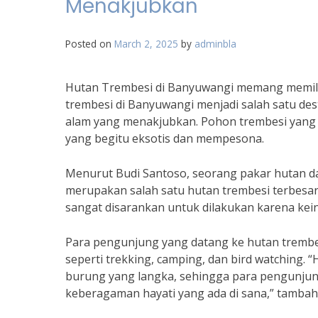
Menakjubkan
Posted on
March 2, 2025
by
adminbla
Hutan Trembesi di Banyuwangi memang memilik
trembesi di Banyuwangi menjadi salah satu des
alam yang menakjubkan. Pohon trembesi yang
yang begitu eksotis dan mempesona.
Menurut Budi Santoso, seorang pakar hutan da
merupakan salah satu hutan trembesi terbesar 
sangat disarankan untuk dilakukan karena kei
Para pengunjung yang datang ke hutan trembes
seperti trekking, camping, dan bird watching. “
burung yang langka, sehingga para pengunjun
keberagaman hayati yang ada di sana,” tambah