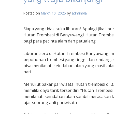
Posted on
March 10, 2025
by
adminbla
Siapa yang tidak suka liburan? Apalagi jika lib
Hutan Trembesi di Banyuwangi. Hutan Trembesi
bagi para pecinta alam dan petualang.
Liburan seru di Hutan Trembesi Banyuwangi m
pepohonan trembesi yang tinggi dan rindang,
bisa menikmati keindahan alam yang masih alam
hari.
Menurut pakar pariwisata, hutan trembesi di 
memiliki daya tarik tersendiri. “Hutan Trembe
menikmati keindahan alam sambil merasakan ke
ujar seorang ahli pariwisata.