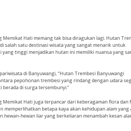
Memikat Hati memang tak bisa diragukan lagi. Hutan Tre
i salah satu destinasi wisata yang sangat menarik untuk
i yang tinggi menjadikan hutan ini memiliki nuansa yang s
 pariwisata di Banyuwangi, “Hutan Trembesi Banyuwangi
i antara pepohonan trembesi yang rindang dengan udara se
 berada di surga tersembunyi.”
Memikat Hati juga terpancar dari keberagaman flora dan 
kan memperlihatkan betapa kaya akan kehidupan alam yang 
n hewan-hewan liar yang berkeliaran menambah kesan ala