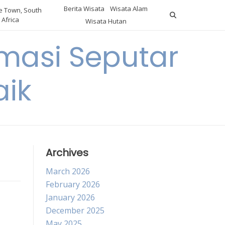
Berita Wisata
Wisata Alam
 Town, South
Africa
Wisata Hutan
masi Seputar
aik
Archives
March 2026
February 2026
January 2026
December 2025
May 2025