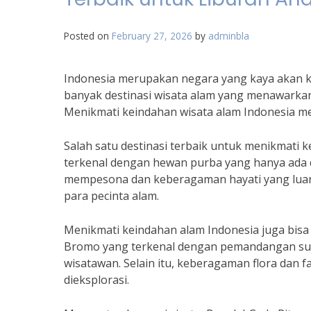
Posted on
February 27, 2026
by
adminbla
Indonesia merupakan negara yang kaya akan 
banyak destinasi wisata alam yang menawarka
Menikmati keindahan wisata alam Indonesia me
Salah satu destinasi terbaik untuk menikmati 
terkenal dengan hewan purba yang hanya ada di
mempesona dan keberagaman hayati yang luar
para pecinta alam.
Menikmati keindahan alam Indonesia juga bis
Bromo yang terkenal dengan pemandangan sunr
wisatawan. Selain itu, keberagaman flora dan f
dieksplorasi.