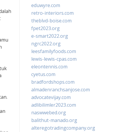
eduwyre.com
dalah
retro-interiors.com
t
theblvd-boise.com
fpet2023.org
e-smart2022.org
Kamu
ngrc2022.org
n
leesfamilyfoods.com
lewis-lewis-cpas.com
eleontennis.com
tuk
cyetus.com
a
bradfordshops.com
almadenranchsanjose.com
tan.
advocatevijay.com
adlibilimler2023.com
kan
naswwebed.org
balithut-manado.org
alteregotradingcompany.org