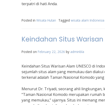
terpatri di hati Anda.
Posted in
Wisata Hutan
Tagged
wisata alam Indonesia
Keindahan Situs Warisan
Posted on
February 22, 2026
by
adminbla
Keindahan Situs Warisan Alam UNESCO di Indon
sejumlah situs alam yang memukau dan diakui 
terkenal adalah Taman Nasional Komodo yang 
Menurut Dr. Triyadi, seorang ahli lingkungan
“Taman Nasional Komodo merupakan rumah bag
yang memukau,” ujarnya. Situs ini memang menj