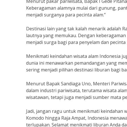
Menurut pakar pariwisata, Bapak I Gede Pitana,
Keberagaman alamnya mulai dari gunung, panta
menjadi surganya para pecinta alam.”
Destinasi lain yang tak kalah menarik adalah 
lautnya yang memukau. Dengan keberagaman te
menjadi surga bagi para penyelam dan pecinta 
Menikmati keindahan wisata alam Indonesia jug
dunia ini menawarkan pemandangan yang meme
sering menjadi pilihan destinasi liburan bag
Menurut Bapak Sandiaga Uno, Menteri Pariwisat
dalam industri pariwisata, terutama wisata ala
wisatawan, tetapi juga menjadi sumber mata pe
Jadi, jangan ragu untuk menikmati keindahan wi
Komodo hingga Raja Ampat, Indonesia menawar
terlupakan. Selamat menikmati liburan Anda da