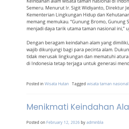
Keindahan alam wisata taman nasional di Indo
Semeru. Menurut Ir. Sigit Widiyanto, Direktur
Kementerian Lingkungan Hidup dan Kehutana
memang memukau. “Gunung Bromo, Gunung Seme
menjadi daya tarik utama taman nasional ini,” u
Dengan beragam keindahan alam yang dimiliki, 
wajib dikunjungi bagi para pecinta alam. Duk
tidak merusak lingkungan dan mematuhi atura
di Indonesia tetap terjaga untuk generasi men
Posted in
Wisata Hutan
Tagged
wisata taman nasional
Menikmati Keindahan Ala
Posted on
February 12, 2026
by
adminbla