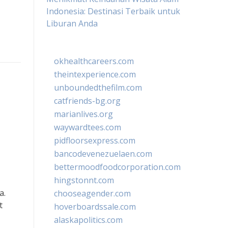
Indonesia: Destinasi Terbaik untuk
Liburan Anda
okhealthcareers.com
theintexperience.com
unboundedthefilm.com
catfriends-bg.org
marianlives.org
waywardtees.com
pidfloorsexpress.com
bancodevenezuelaen.com
bettermoodfoodcorporation.com
hingstonnt.com
a.
chooseagender.com
t
hoverboardssale.com
alaskapolitics.com