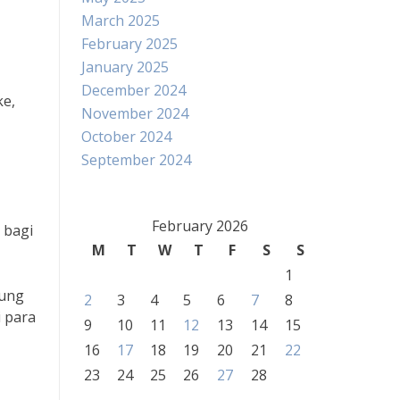
March 2025
February 2025
January 2025
December 2024
ke,
November 2024
October 2024
September 2024
February 2026
 bagi
M
T
W
T
F
S
S
1
nung
2
3
4
5
6
7
8
 para
9
10
11
12
13
14
15
16
17
18
19
20
21
22
23
24
25
26
27
28