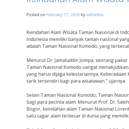
Posted on
February 17, 2026
by
adminbla
Keindahan Alam Wisata Taman Nasional di Ind
Indonesia memiliki banyak taman nasional yan
adalah Taman Nasional Komodo, yang terkena
Menurut Dr. Jamaluddin Jompa, seorang pakar k
Taman Nasional Komodo sangat menakjubkan. 
yang harus dijaga kelestariannya. Keberadaan 
tarik tersendiri bagi para wisatawan,” ujarnya.
Selain Taman Nasional Komodo, Taman Nasional
bagi para pecinta alam. Menurut Prof. Dr. Sale
Bogor, keindahan alam Taman Nasional Loren
satu cagar alam terbesar di dunia yang memilik