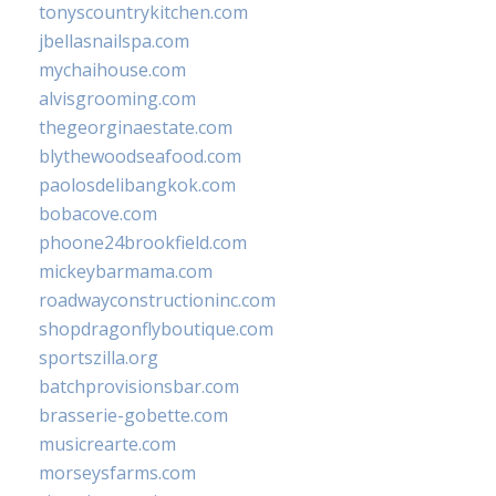
tonyscountrykitchen.com
jbellasnailspa.com
mychaihouse.com
alvisgrooming.com
thegeorginaestate.com
blythewoodseafood.com
paolosdelibangkok.com
bobacove.com
phoone24brookfield.com
mickeybarmama.com
roadwayconstructioninc.com
shopdragonflyboutique.com
sportszilla.org
batchprovisionsbar.com
brasserie-gobette.com
musicrearte.com
morseysfarms.com