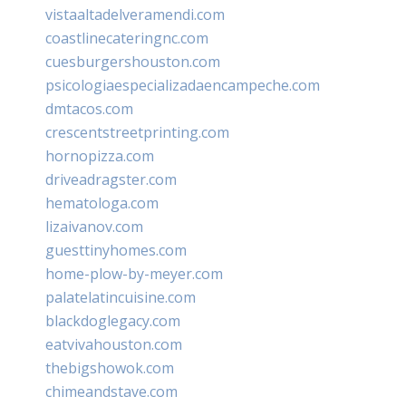
vistaaltadelveramendi.com
coastlinecateringnc.com
cuesburgershouston.com
psicologiaespecializadaencampeche.com
dmtacos.com
crescentstreetprinting.com
hornopizza.com
driveadragster.com
hematologa.com
lizaivanov.com
guesttinyhomes.com
home-plow-by-meyer.com
palatelatincuisine.com
blackdoglegacy.com
eatvivahouston.com
thebigshowok.com
chimeandstave.com