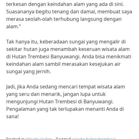
terkesan dengan keindahan alam yang ada di sini.
Suasananya begitu tenang dan damai, membuat saya
merasa seolah-olah terhubung langsung dengan
alam.”
Tak hanya itu, keberadaan sungai yang mengalir di
sekitar hutan juga menambah keseruan wisata alam
di Hutan Trembesi Banyuwangi. Anda bisa menikmati
keindahan alam sambil merasakan kesejukan air
sungai yang jernih.
Jadi, jika Anda sedang mencari tempat wisata alam
yang seru dan menarik, jangan lupa untuk
mengunjungi Hutan Trembesi di Banyuwangi.
Pengalaman yang tak terlupakan menanti Anda di
sana!