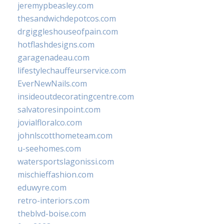
jeremypbeasley.com
thesandwichdepotcos.com
drgiggleshouseofpain.com
hotflashdesigns.com
garagenadeau.com
lifestylechauffeurservice.com
EverNewNails.com
insideoutdecoratingcentre.com
salvatoresinpoint.com
jovialfloralco.com
johnlscotthometeam.com
u-seehomes.com
watersportslagonissi.com
mischieffashion.com
eduwyre.com
retro-interiors.com
theblvd-boise.com