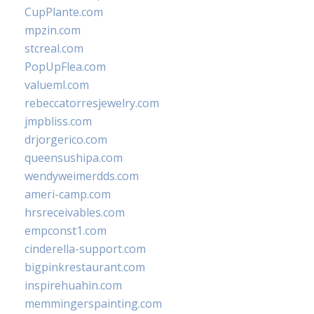
CupPlante.com
mpzin.com
stcreal.com
PopUpFlea.com
valueml.com
rebeccatorresjewelry.com
jmpbliss.com
drjorgerico.com
queensushipa.com
wendyweimerdds.com
ameri-camp.com
hrsreceivables.com
empconst1.com
cinderella-support.com
bigpinkrestaurant.com
inspirehuahin.com
memmingerspainting.com