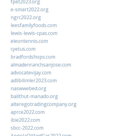
fpet2023.org
e-smart2022.org
ngrc2022.org
leesfamilyfoods.com
lewis-lewis-cpas.com
eleontennis.com
cyetus.com
bradfordshops.com
almadenranchsanjose.com
advocatevijay.com
adlibilimler2023.com
naswwebed.org
balithut-manado.org
alteregotradingcompany.org
aprce2022.com
ibie2022.com
sbcc-2022.com
AngolaOilAndGas2022.com