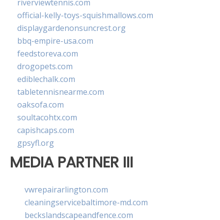
riverviewtennis.com
official-kelly-toys-squishmallows.com
displaygardenonsuncrest.org
bbq-empire-usa.com
feedstoreva.com
drogopets.com
ediblechalk.com
tabletennisnearme.com
oaksofa.com
soultacohtx.com
capishcaps.com
gpsyfl.org
MEDIA PARTNER III
vwrepairarlington.com
cleaningservicebaltimore-md.com
beckslandscapeandfence.com