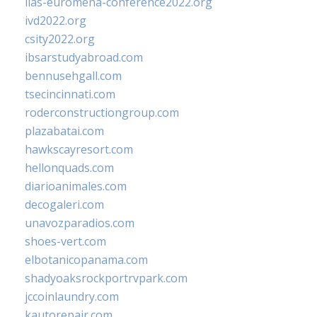
iias-euromena-conference2022.org
ivd2022.org
csity2022.org
ibsarstudyabroad.com
bennusehgall.com
tsecincinnati.com
roderconstructiongroup.com
plazabatai.com
hawkscayresort.com
hellonquads.com
diarioanimales.com
decogaleri.com
unavozparadios.com
shoes-vert.com
elbotanicopanama.com
shadyoaksrockportrvpark.com
jccoinlaundry.com
kautorepair.com