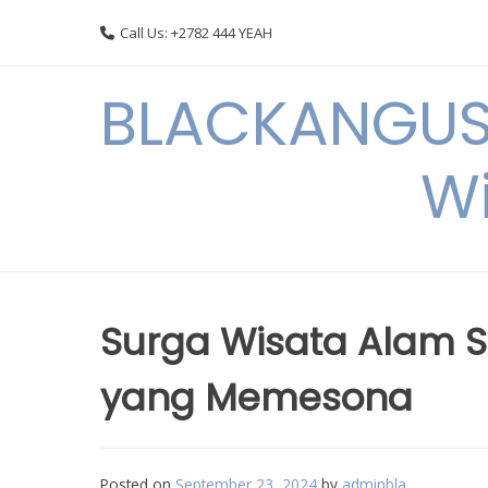
Skip
Call Us: +2782 444 YEAH
to
content
BLACKANGUSC
Wi
Surga Wisata Alam S
yang Memesona
Posted on
September 23, 2024
by
adminbla