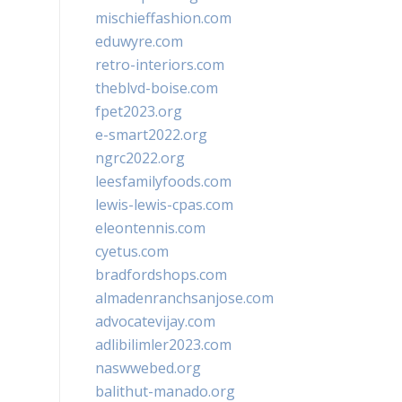
mischieffashion.com
eduwyre.com
retro-interiors.com
theblvd-boise.com
fpet2023.org
e-smart2022.org
ngrc2022.org
leesfamilyfoods.com
lewis-lewis-cpas.com
eleontennis.com
cyetus.com
bradfordshops.com
almadenranchsanjose.com
advocatevijay.com
adlibilimler2023.com
naswwebed.org
balithut-manado.org