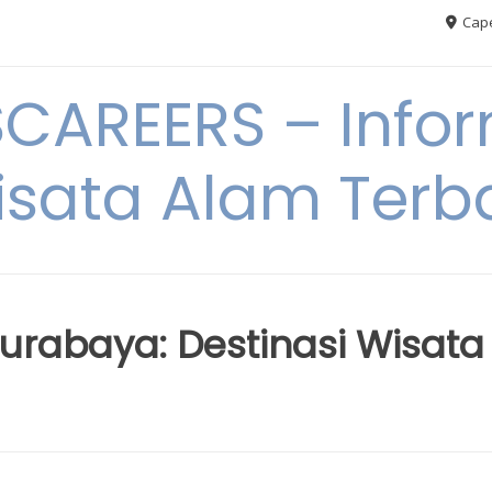
Cape
AREERS – Infor
sata Alam Terb
urabaya: Destinasi Wisata