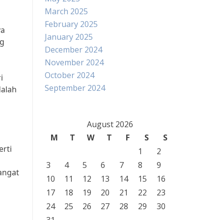
March 2025
February 2025
ya
January 2025
ng
December 2024
November 2024
October 2024
i
September 2024
dalah
n
August 2026
M
T
W
T
F
S
S
erti
1
2
3
4
5
6
7
8
9
angat
10
11
12
13
14
15
16
17
18
19
20
21
22
23
24
25
26
27
28
29
30