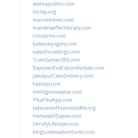
alaskapolitics.com
stsmp.org
manoelneves.com
mandelaeffectlibrary.com
roselynns.com
balanceyoganj.com
salesforceblogs.com
TrainGames365.com
BaytownEvaCationRentals.com
JabalpurCakeDelivery.com
halobjd.com
intelligenceqatar.com
PikaPikaApp.com
takecareofbusinessdfw.org
HamadaOfJapan.com
VersifyLifestyle.com
kingscreekadventures.com