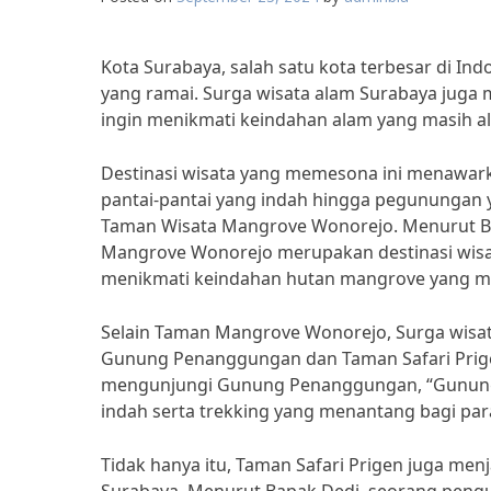
Kota Surabaya, salah satu kota terbesar di Ind
yang ramai. Surga wisata alam Surabaya juga
ingin menikmati keindahan alam yang masih al
Destinasi wisata yang memesona ini menawarka
pantai-pantai yang indah hingga pegunungan 
Taman Wisata Mangrove Wonorejo. Menurut Ba
Mangrove Wonorejo merupakan destinasi wisa
menikmati keindahan hutan mangrove yang ma
Selain Taman Mangrove Wonorejo, Surga wisata 
Gunung Penanggungan dan Taman Safari Prigen
mengunjungi Gunung Penanggungan, “Gunun
indah serta trekking yang menantang bagi para
Tidak hanya itu, Taman Safari Prigen juga menj