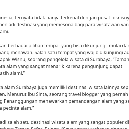
onesia, ternyata tidak hanya terkenal dengan pusat bisnisn
 menjadi destinasi yang memesona bagi para wisatawan ya
ami.
n berbagai pilihan tempat yang bisa dikunjungi, mulai dar
yang menawan. Salah satu tempat yang wajib dikunjungi a
pak Wisnu, seorang pengelola wisata di Surabaya, “Tama
ta alam yang sangat menarik karena pengunjung dapat
sih alami.”
alam Surabaya juga memiliki destinasi wisata lainnya sep
. Menurut Ibu Sinta, seorang travel blogger yang pernah
g Penanggungan menawarkan pemandangan alam yang s
 pecinta alam.”
adi salah satu destinasi wisata alam yang sangat populer di