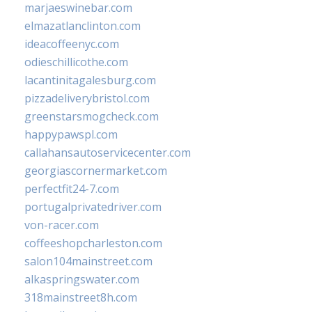
marjaeswinebar.com
elmazatlanclinton.com
ideacoffeenyc.com
odieschillicothe.com
lacantinitagalesburg.com
pizzadeliverybristol.com
greenstarsmogcheck.com
happypawspl.com
callahansautoservicecenter.com
georgiascornermarket.com
perfectfit24-7.com
portugalprivatedriver.com
von-racer.com
coffeeshopcharleston.com
salon104mainstreet.com
alkaspringswater.com
318mainstreet8h.com