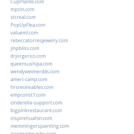
CupPlante.com
mpzin.com
stcreal.com
PopUpFlea.com
valueml.com
rebeccatorresjewelry.com
jmpbliss.com
drjorgerico.com
queensushipa.com
wendyweimerdds.com
ameri-camp.com
hrsreceivables.com
empconst1.com
cinderella-support.com
bigpinkrestaurant.com
inspirehuahin.com
memmingerspainting.com
jeremypbeasley.com