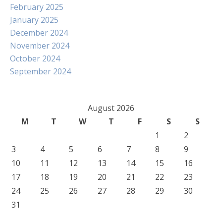
February 2025
January 2025
December 2024
November 2024
October 2024
September 2024
August 2026
M
T
W
T
F
S
S
1
2
3
4
5
6
7
8
9
10
11
12
13
14
15
16
17
18
19
20
21
22
23
24
25
26
27
28
29
30
31