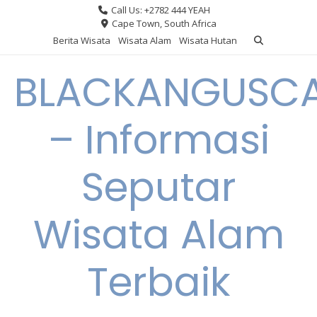
Skip
Call Us: +2782 444 YEAH
to
Cape Town, South Africa
content
Berita Wisata
Wisata Alam
Wisata Hutan
BLACKANGUSCA
– Informasi
Seputar
Wisata Alam
Terbaik