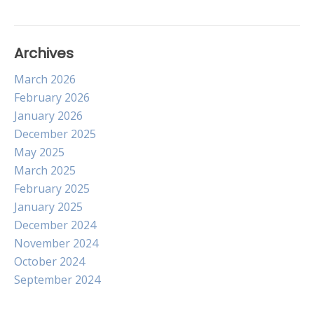
Archives
March 2026
February 2026
January 2026
December 2025
May 2025
March 2025
February 2025
January 2025
December 2024
November 2024
October 2024
September 2024