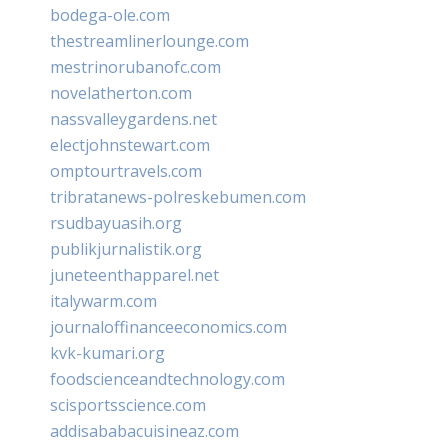
bodega-ole.com
thestreamlinerlounge.com
mestrinorubanofc.com
novelatherton.com
nassvalleygardens.net
electjohnstewart.com
omptourtravels.com
tribratanews-polreskebumen.com
rsudbayuasih.org
publikjurnalistik.org
juneteenthapparel.net
italywarm.com
journaloffinanceeconomics.com
kvk-kumari.org
foodscienceandtechnology.com
scisportsscience.com
addisababacuisineaz.com