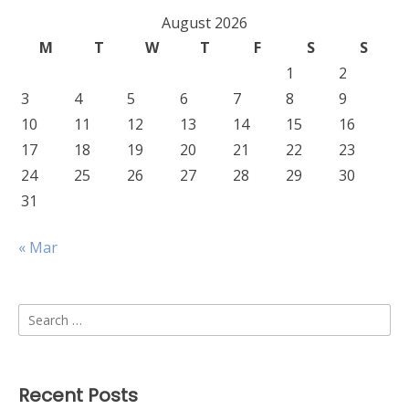
August 2026
M
T
W
T
F
S
S
1
2
3
4
5
6
7
8
9
10
11
12
13
14
15
16
17
18
19
20
21
22
23
24
25
26
27
28
29
30
31
« Mar
Search
for:
Recent Posts