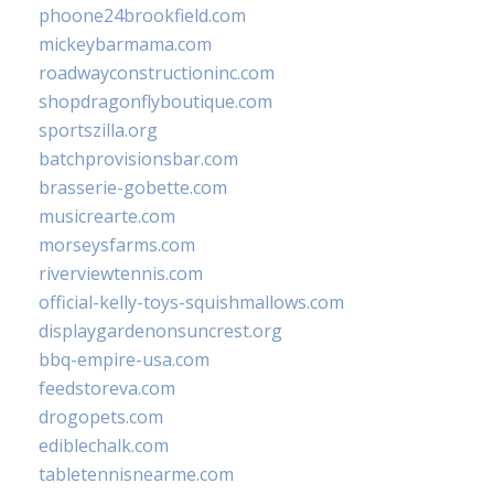
phoone24brookfield.com
mickeybarmama.com
roadwayconstructioninc.com
shopdragonflyboutique.com
sportszilla.org
batchprovisionsbar.com
brasserie-gobette.com
musicrearte.com
morseysfarms.com
riverviewtennis.com
official-kelly-toys-squishmallows.com
displaygardenonsuncrest.org
bbq-empire-usa.com
feedstoreva.com
drogopets.com
ediblechalk.com
tabletennisnearme.com