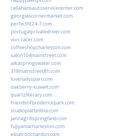
happypawspl.com
callahansautoservicecenter.com
georgiascornermarket.com
perfectfit24-7.com
portugalprivatedriver.com
von-racer.com
coffeeshopcharleston.com
salon104mainstreet.com
alkaspringswater.com
318mainstreet8h.com
lovenailsspari.com
oakberry-kuwait.com
quartzliterary.com
friendsofbroderickpark.com
studiopiattellina.com
jannagrillspringfield.com
fujiyamacharleston.com
elpatronchardon.com