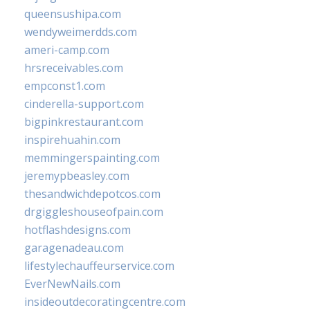
queensushipa.com
wendyweimerdds.com
ameri-camp.com
hrsreceivables.com
empconst1.com
cinderella-support.com
bigpinkrestaurant.com
inspirehuahin.com
memmingerspainting.com
jeremypbeasley.com
thesandwichdepotcos.com
drgiggleshouseofpain.com
hotflashdesigns.com
garagenadeau.com
lifestylechauffeurservice.com
EverNewNails.com
insideoutdecoratingcentre.com