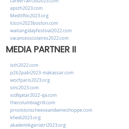
careerfaircsd2023.com
apsth2023.com
MedItRio2023.org
lcicon2023boston.com
waitangidayfestival2022.com
vacancesscolaires2022.com
MEDIA PARTNER II
isth2022.com
p2b2pabi2023-makassar.com
wocfparis2023.org
sinc2023.com
scdlqatar2022-qa.com
thecolumbiagrill.com
provisionscheeseandwineshoppe.com
khedi2023.org
akademikgeriatri2023.org