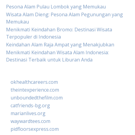
Pesona Alam Pulau Lombok yang Memukau
Wisata Alam Dieng: Pesona Alam Pegunungan yang
Memukau
Menikmati Keindahan Bromo: Destinasi Wisata
Terpopuler di Indonesia
Keindahan Alam Raja Ampat yang Menakjubkan
Menikmati Keindahan Wisata Alam Indonesia:
Destinasi Terbaik untuk Liburan Anda
okhealthcareers.com
theintexperience.com
unboundedthefilm.com
catfriends-bg.org
marianlives.org
waywardtees.com
pidfloorsexpress.com