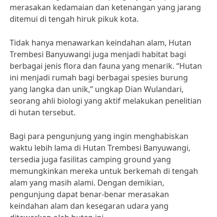
merasakan kedamaian dan ketenangan yang jarang
ditemui di tengah hiruk pikuk kota.
Tidak hanya menawarkan keindahan alam, Hutan
Trembesi Banyuwangi juga menjadi habitat bagi
berbagai jenis flora dan fauna yang menarik. “Hutan
ini menjadi rumah bagi berbagai spesies burung
yang langka dan unik,” ungkap Dian Wulandari,
seorang ahli biologi yang aktif melakukan penelitian
di hutan tersebut.
Bagi para pengunjung yang ingin menghabiskan
waktu lebih lama di Hutan Trembesi Banyuwangi,
tersedia juga fasilitas camping ground yang
memungkinkan mereka untuk berkemah di tengah
alam yang masih alami. Dengan demikian,
pengunjung dapat benar-benar merasakan
keindahan alam dan kesegaran udara yang