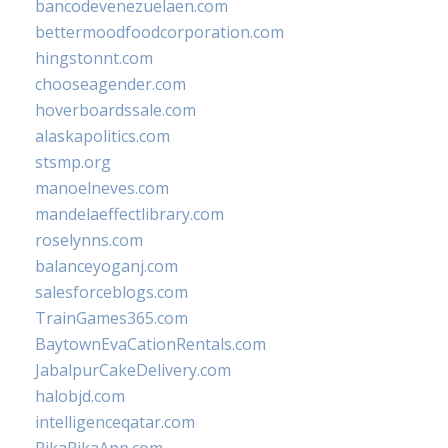
bancodevenezuelaen.com
bettermoodfoodcorporation.com
hingstonnt.com
chooseagender.com
hoverboardssale.com
alaskapolitics.com
stsmp.org
manoelneves.com
mandelaeffectlibrary.com
roselynns.com
balanceyoganj.com
salesforceblogs.com
TrainGames365.com
BaytownEvaCationRentals.com
JabalpurCakeDelivery.com
halobjd.com
intelligenceqatar.com