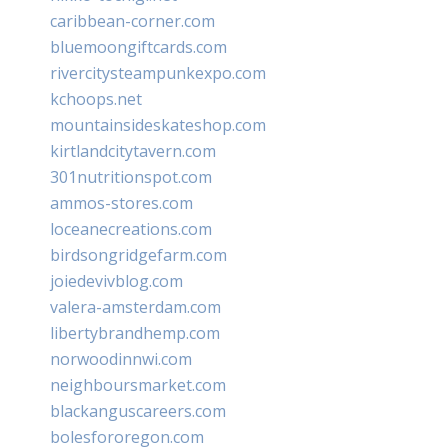
caribbean-corner.com
bluemoongiftcards.com
rivercitysteampunkexpo.com
kchoops.net
mountainsideskateshop.com
kirtlandcitytavern.com
301nutritionspot.com
ammos-stores.com
loceanecreations.com
birdsongridgefarm.com
joiedevivblog.com
valera-amsterdam.com
libertybrandhemp.com
norwoodinnwi.com
neighboursmarket.com
blackanguscareers.com
bolesfororegon.com