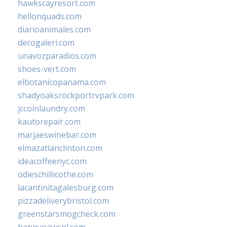
hawkscayresort.com
hellonquads.com
diarioanimales.com
decogaleri.com
unavozparadios.com
shoes-vert.com
elbotanicopanama.com
shadyoaksrockportrvpark.com
jccoinlaundry.com
kautorepair.com
marjaeswinebar.com
elmazatlanclinton.com
ideacoffeenyc.com
odieschillicothe.com
lacantinitagalesburg.com
pizzadeliverybristol.com
greenstarsmogcheck.com