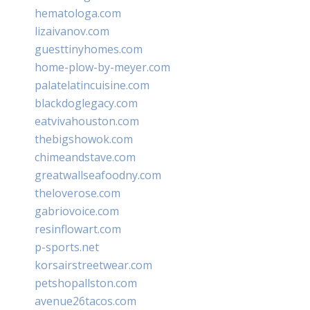
hematologa.com
lizaivanov.com
guesttinyhomes.com
home-plow-by-meyer.com
palatelatincuisine.com
blackdoglegacy.com
eatvivahouston.com
thebigshowok.com
chimeandstave.com
greatwallseafoodny.com
theloverose.com
gabriovoice.com
resinflowart.com
p-sports.net
korsairstreetwear.com
petshopallston.com
avenue26tacos.com