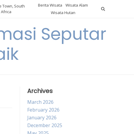
Berita Wisata
Wisata Alam
 Town, South
Africa
Wisata Hutan
masi Seputar
aik
Archives
March 2026
February 2026
January 2026
December 2025
May 2025