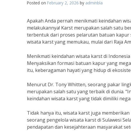
Posted on
February 2, 2026
by
adminbla
Apakah Anda pernah menikmati keindahan wisat
melakukannya! Karst merupakan salah satu be
terbentuk dari proses pelarutan batuan kapur s
wisata karst yang memukau, mulai dari Raja A
Menikmati keindahan wisata karst di Indones
Menyaksikan formasi batuan kapur yang megah 
itu, keberagaman hayati yang hidup di ekosiste
Menurut Dr. Tony Whitten, seorang pakar lingk
merupakan salah satu yang terbaik di dunia. “
keindahan wisata karst yang tidak dimiliki negar
Tidak hanya itu, wisata karst juga memberika
seorang pengelola wisata karst di Sulawesi S
pendapatan dan kesejahteraan masyarakat set