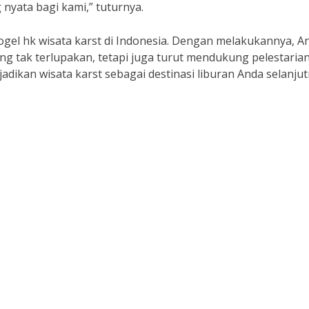
nyata bagi kami,” tuturnya.
ogel hk wisata karst di Indonesia. Dengan melakukannya, A
 tak terlupakan, tetapi juga turut mendukung pelestaria
adikan wisata karst sebagai destinasi liburan Anda selanjut