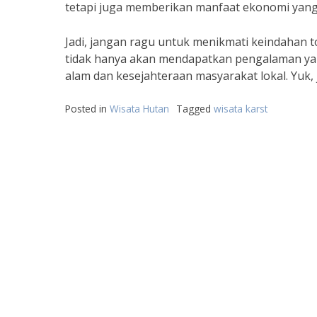
tetapi juga memberikan manfaat ekonomi yang 
Jadi, jangan ragu untuk menikmati keindahan t
tidak hanya akan mendapatkan pengalaman yang
alam dan kesejahteraan masyarakat lokal. Yuk, j
Posted in
Wisata Hutan
Tagged
wisata karst