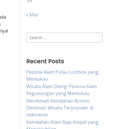
31
« Mar
nda
n
nya!
Search
for:
Recent Posts
Pesona Alam Pulau Lombok yang
Memukau
Wisata Alam Dieng: Pesona Alam
Pegunungan yang Memukau
Menikmati Keindahan Bromo:
Destinasi Wisata Terpopuler di
Indonesia
Keindahan Alam Raja Ampat yang