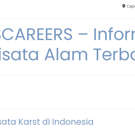
Cape
AREERS – Infor
sata Alam Terb
ta Karst di Indonesia