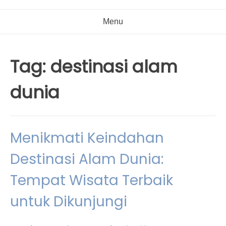
Menu
Tag:
destinasi alam
dunia
Menikmati Keindahan
Destinasi Alam Dunia:
Tempat Wisata Terbaik
untuk Dikunjungi