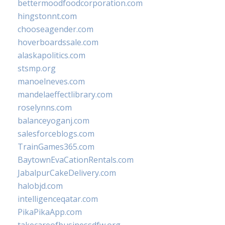
bettermoodfoodcorporation.com
hingstonnt.com
chooseagender.com
hoverboardssale.com
alaskapolitics.com
stsmp.org
manoelneves.com
mandelaeffectlibrary.com
roselynns.com
balanceyoganj.com
salesforceblogs.com
TrainGames365.com
BaytownEvaCationRentals.com
JabalpurCakeDelivery.com
halobjd.com
intelligenceqatar.com
PikaPikaApp.com