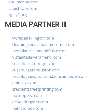
soultacohtx.com
capishcaps.com
gpsyfl.org
MEDIA PARTNER III
vwrepairarlington.com
cleaningservicebaltimore-md.com
beckslandscapeandfence.com
vistaaltadelveramendi.com
coastlinecateringnc.com
cuesburgershouston.com
psicologiaespecializadaencampeche.com
dmtacos.com
crescentstreetprinting.com
hornopizza.com
driveadragster.com
hematologa.com