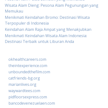
Wisata Alam Dieng: Pesona Alam Pegunungan yang
Memukau
Menikmati Keindahan Bromo: Destinasi Wisata
Terpopuler di Indonesia
Keindahan Alam Raja Ampat yang Menakjubkan
Menikmati Keindahan Wisata Alam Indonesia:
Destinasi Terbaik untuk Liburan Anda
okhealthcareers.com
theintexperience.com
unboundedthefilm.com
catfriends-bg.org
marianlives.org
waywardtees.com
pidfloorsexpress.com
bancodevenezuelaen.com