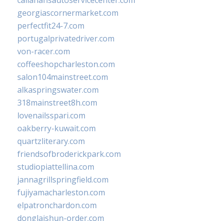
callahansautoservicecenter.com
georgiascornermarket.com
perfectfit24-7.com
portugalprivatedriver.com
von-racer.com
coffeeshopcharleston.com
salon104mainstreet.com
alkaspringswater.com
318mainstreet8h.com
lovenailsspari.com
oakberry-kuwait.com
quartzliterary.com
friendsofbroderickpark.com
studiopiattellina.com
jannagrillspringfield.com
fujiyamacharleston.com
elpatronchardon.com
donglaishun-order.com