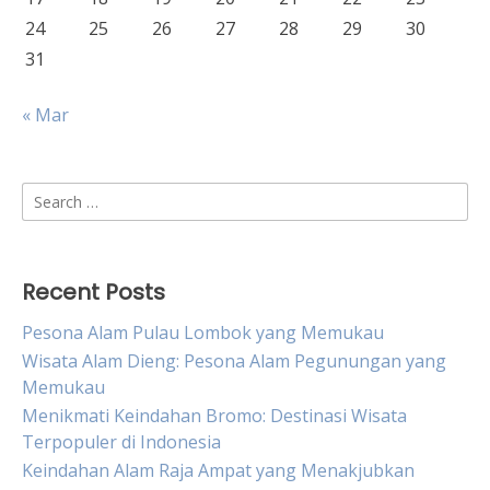
24
25
26
27
28
29
30
31
« Mar
Search
for:
Recent Posts
Pesona Alam Pulau Lombok yang Memukau
Wisata Alam Dieng: Pesona Alam Pegunungan yang
Memukau
Menikmati Keindahan Bromo: Destinasi Wisata
Terpopuler di Indonesia
Keindahan Alam Raja Ampat yang Menakjubkan