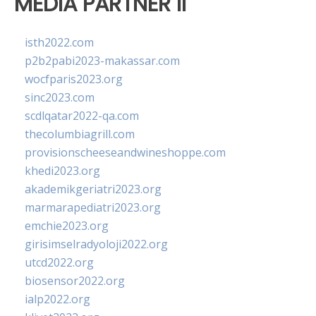
MEDIA PARTNER II
isth2022.com
p2b2pabi2023-makassar.com
wocfparis2023.org
sinc2023.com
scdlqatar2022-qa.com
thecolumbiagrill.com
provisionscheeseandwineshoppe.com
khedi2023.org
akademikgeriatri2023.org
marmarapediatri2023.org
emchie2023.org
girisimselradyoloji2022.org
utcd2022.org
biosensor2022.org
ialp2022.org