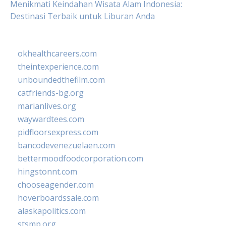
Menikmati Keindahan Wisata Alam Indonesia:
Destinasi Terbaik untuk Liburan Anda
okhealthcareers.com
theintexperience.com
unboundedthefilm.com
catfriends-bg.org
marianlives.org
waywardtees.com
pidfloorsexpress.com
bancodevenezuelaen.com
bettermoodfoodcorporation.com
hingstonnt.com
chooseagender.com
hoverboardssale.com
alaskapolitics.com
stsmp.org