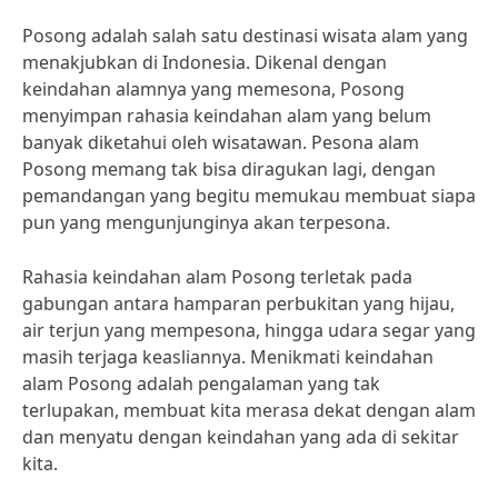
Posong adalah salah satu destinasi wisata alam yang
menakjubkan di Indonesia. Dikenal dengan
keindahan alamnya yang memesona, Posong
menyimpan rahasia keindahan alam yang belum
banyak diketahui oleh wisatawan. Pesona alam
Posong memang tak bisa diragukan lagi, dengan
pemandangan yang begitu memukau membuat siapa
pun yang mengunjunginya akan terpesona.
Rahasia keindahan alam Posong terletak pada
gabungan antara hamparan perbukitan yang hijau,
air terjun yang mempesona, hingga udara segar yang
masih terjaga keasliannya. Menikmati keindahan
alam Posong adalah pengalaman yang tak
terlupakan, membuat kita merasa dekat dengan alam
dan menyatu dengan keindahan yang ada di sekitar
kita.