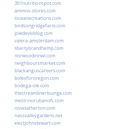
301nutritionspot.com
ammos-stores.com
loceanecreations.com
birdsongridgefarm.com
joiedevivblog.com
valera-amsterdam.com
libertybrandhemp.com
norwoodinnwi.com
neighboursmarket.com
blackanguscareers.com
bolesfororegon.com
bodega-ole.com
thestreamlinerlounge.com
mestrinorubanofc.com
novelatherton.com
nassvalleygardens.net
electjohnstewart.com