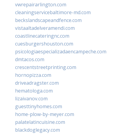
vwrepairarlington.com
cleaningservicebaltimore-md.com
beckslandscapeandfence.com
vistaaltadelveramendi.com
coastlinecateringnc.com
cuesburgershouston.com
psicologiaespecializadaencampeche.com
dmtacos.com
crescentstreetprinting.com
hornopizza.com
driveadragster.com
hematologa.com
lizaivanov.com
guesttinyhomes.com
home-plow-by-meyer.com
palatelatincuisine.com
blackdoglegacy.com