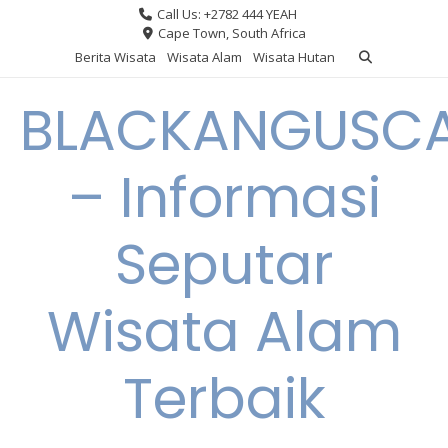
Skip
Call Us: +2782 444 YEAH
to
Cape Town, South Africa
content
Berita Wisata
Wisata Alam
Wisata Hutan
BLACKANGUSCA
– Informasi
Seputar
Wisata Alam
Terbaik