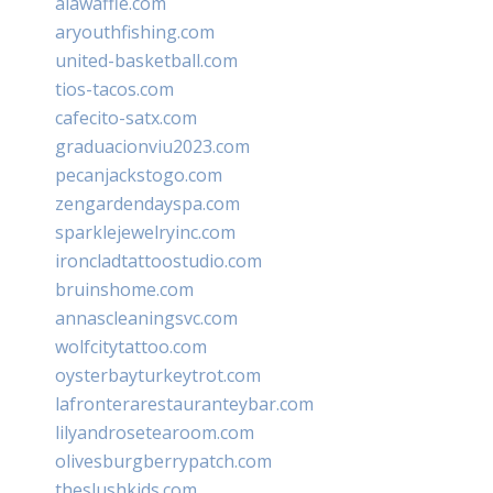
alawaffle.com
aryouthfishing.com
united-basketball.com
tios-tacos.com
cafecito-satx.com
graduacionviu2023.com
pecanjackstogo.com
zengardendayspa.com
sparklejewelryinc.com
ironcladtattoostudio.com
bruinshome.com
annascleaningsvc.com
wolfcitytattoo.com
oysterbayturkeytrot.com
lafronterarestauranteybar.com
lilyandrosetearoom.com
olivesburgberrypatch.com
theslushkids.com