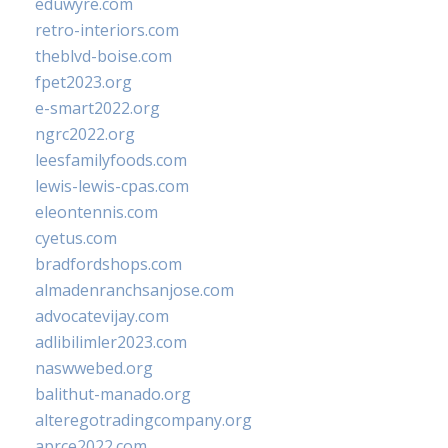
eduwyre.com
retro-interiors.com
theblvd-boise.com
fpet2023.org
e-smart2022.org
ngrc2022.org
leesfamilyfoods.com
lewis-lewis-cpas.com
eleontennis.com
cyetus.com
bradfordshops.com
almadenranchsanjose.com
advocatevijay.com
adlibilimler2023.com
naswwebed.org
balithut-manado.org
alteregotradingcompany.org
aprce2022.com