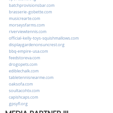
batchprovisionsbar.com
brasserie-gobette.com
musicrearte.com
morseysfarms.com
riverviewtennis.com
official-kelly-toys-squishmallows.com
displaygardenonsuncrest.org
bbq-empire-usa.com
feedstoreva.com
drogopets.com
ediblechalk.com
tabletennisnearme.com
oaksofa.com
soultacohtx.com
capishcaps.com
gpsyfl.org