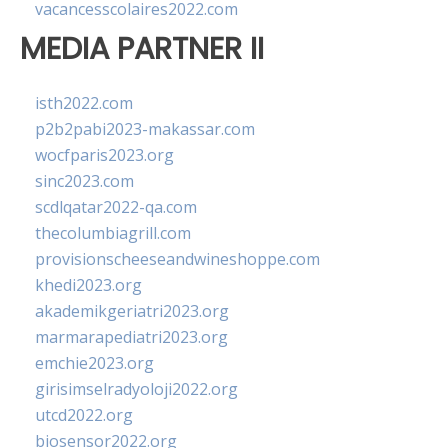
vacancesscolaires2022.com
MEDIA PARTNER II
isth2022.com
p2b2pabi2023-makassar.com
wocfparis2023.org
sinc2023.com
scdlqatar2022-qa.com
thecolumbiagrill.com
provisionscheeseandwineshoppe.com
khedi2023.org
akademikgeriatri2023.org
marmarapediatri2023.org
emchie2023.org
girisimselradyoloji2022.org
utcd2022.org
biosensor2022.org