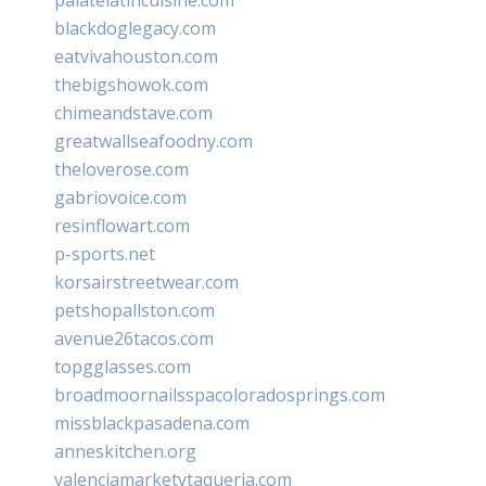
blackdoglegacy.com
eatvivahouston.com
thebigshowok.com
chimeandstave.com
greatwallseafoodny.com
theloverose.com
gabriovoice.com
resinflowart.com
p-sports.net
korsairstreetwear.com
petshopallston.com
avenue26tacos.com
topgglasses.com
broadmoornailsspacoloradosprings.com
missblackpasadena.com
anneskitchen.org
valenciamarketytaqueria.com