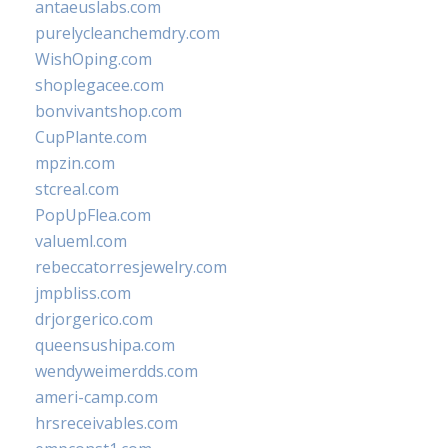
antaeuslabs.com
purelycleanchemdry.com
WishOping.com
shoplegacee.com
bonvivantshop.com
CupPlante.com
mpzin.com
stcreal.com
PopUpFlea.com
valueml.com
rebeccatorresjewelry.com
jmpbliss.com
drjorgerico.com
queensushipa.com
wendyweimerdds.com
ameri-camp.com
hrsreceivables.com