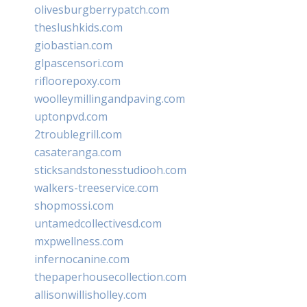
olivesburgberrypatch.com
theslushkids.com
giobastian.com
glpascensori.com
rifloorepoxy.com
woolleymillingandpaving.com
uptonpvd.com
2troublegrill.com
casateranga.com
sticksandstonesstudiooh.com
walkers-treeservice.com
shopmossi.com
untamedcollectivesd.com
mxpwellness.com
infernocanine.com
thepaperhousecollection.com
allisonwillisholley.com