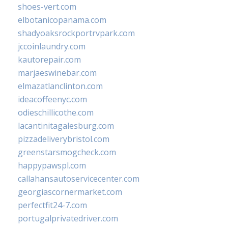
shoes-vert.com
elbotanicopanama.com
shadyoaksrockportrvpark.com
jccoinlaundry.com
kautorepair.com
marjaeswinebar.com
elmazatlanclinton.com
ideacoffeenyc.com
odieschillicothe.com
lacantinitagalesburg.com
pizzadeliverybristol.com
greenstarsmogcheck.com
happypawspl.com
callahansautoservicecenter.com
georgiascornermarket.com
perfectfit24-7.com
portugalprivatedriver.com