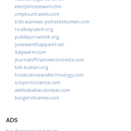
electjohnstewart.com
omptourtravels.com
tribratanews-polreskebumen.com
rsudbayuasih.org
publikjurnalistik.org
juneteenthapparel.net
italywarm.com
journaloffinanceeconomics.com
kvk-kumari.org
foodscienceandtechnology.com
scisportsscience.com
addisababacuisineaz.com
burgerimcamas.com
ADS
live draw taiwan hari ini