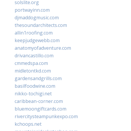
solslite.org
portwayinn.com
djmaddogmusic.com
thesoundarchitects.com
allin1roofing.com
keepjudgewebb.com
anatomyofadventure.com
drivancastillo.com
cmmedspa.com
midletontkd.com
gardensandgrills.com
basilfoodwine.com
nikko-tochigi.net
caribbean-corner.com
bluemoongiftcards.com
rivercitysteampunkexpo.com
kchoops.net