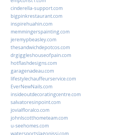
empconst1.com
cinderella-support.com
bigpinkrestaurant.com
inspirehuahin.com
memmingerspainting.com
jeremypbeasley.com
thesandwichdepotcos.com
drgiggleshouseofpain.com
hotflashdesigns.com
garagenadeau.com
lifestylechauffeurservice.com
EverNewNails.com
insideoutdecoratingcentre.com
salvatoresinpoint.com
jovialfloralco.com
johnlscotthometeam.com
u-seehomes.com
watersportslagonissi.com