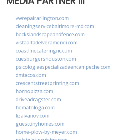
MEDIA PARTNER III
vwrepairarlington.com
cleaningservicebaltimore-md.com
beckslandscapeandfence.com
vistaaltadelveramendi.com
coastlinecateringnc.com
cuesburgershouston.com
psicologiaespecializadaencampeche.com
dmtacos.com
crescentstreetprinting.com
hornopizza.com
driveadragster.com
hematologa.com
lizaivanov.com
guesttinyhomes.com
home-plow-by-meyer.com
palatelatincuisine.com