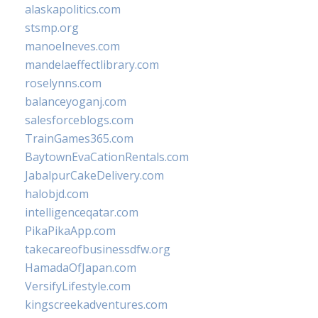
alaskapolitics.com
stsmp.org
manoelneves.com
mandelaeffectlibrary.com
roselynns.com
balanceyoganj.com
salesforceblogs.com
TrainGames365.com
BaytownEvaCationRentals.com
JabalpurCakeDelivery.com
halobjd.com
intelligenceqatar.com
PikaPikaApp.com
takecareofbusinessdfw.org
HamadaOfJapan.com
VersifyLifestyle.com
kingscreekadventures.com