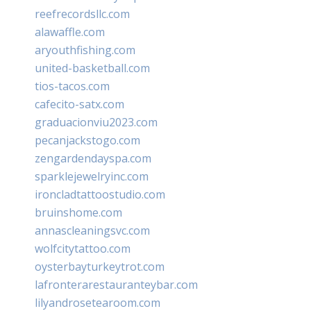
reefrecordsllc.com
alawaffle.com
aryouthfishing.com
united-basketball.com
tios-tacos.com
cafecito-satx.com
graduacionviu2023.com
pecanjackstogo.com
zengardendayspa.com
sparklejewelryinc.com
ironcladtattoostudio.com
bruinshome.com
annascleaningsvc.com
wolfcitytattoo.com
oysterbayturkeytrot.com
lafronterarestauranteybar.com
lilyandrosetearoom.com