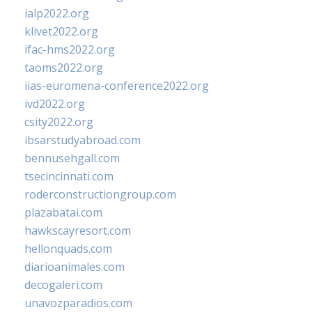
ialp2022.org
klivet2022.org
ifac-hms2022.org
taoms2022.org
iias-euromena-conference2022.org
ivd2022.org
csity2022.org
ibsarstudyabroad.com
bennusehgall.com
tsecincinnati.com
roderconstructiongroup.com
plazabatai.com
hawkscayresort.com
hellonquads.com
diarioanimales.com
decogaleri.com
unavozparadios.com