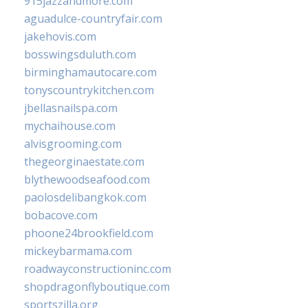
915jazzandmore.com
aguadulce-countryfair.com
jakehovis.com
bosswingsduluth.com
birminghamautocare.com
tonyscountrykitchen.com
jbellasnailspa.com
mychaihouse.com
alvisgrooming.com
thegeorginaestate.com
blythewoodseafood.com
paolosdelibangkok.com
bobacove.com
phoone24brookfield.com
mickeybarmama.com
roadwayconstructioninc.com
shopdragonflyboutique.com
sportszilla.org