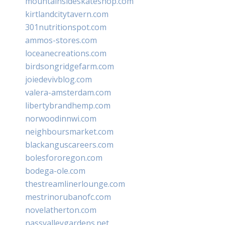
mountainsideskateshop.com
kirtlandcitytavern.com
301nutritionspot.com
ammos-stores.com
loceanecreations.com
birdsongridgefarm.com
joiedevivblog.com
valera-amsterdam.com
libertybrandhemp.com
norwoodinnwi.com
neighboursmarket.com
blackanguscareers.com
bolesfororegon.com
bodega-ole.com
thestreamlinerlounge.com
mestrinorubanofc.com
novelatherton.com
nassvalleygardens.net