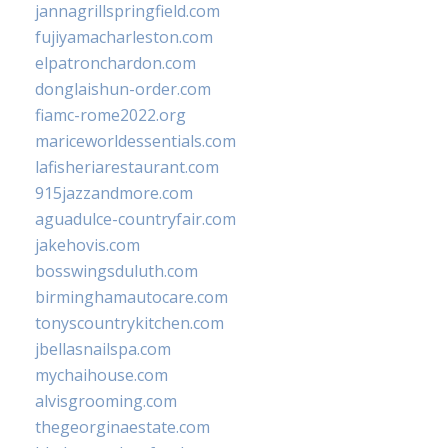
jannagrillspringfield.com
fujiyamacharleston.com
elpatronchardon.com
donglaishun-order.com
fiamc-rome2022.org
mariceworldessentials.com
lafisheriarestaurant.com
915jazzandmore.com
aguadulce-countryfair.com
jakehovis.com
bosswingsduluth.com
birminghamautocare.com
tonyscountrykitchen.com
jbellasnailspa.com
mychaihouse.com
alvisgrooming.com
thegeorginaestate.com