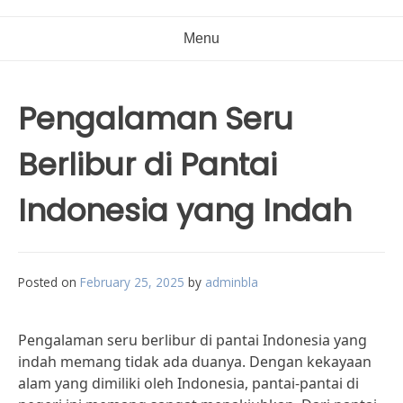
Menu
Pengalaman Seru
Berlibur di Pantai
Indonesia yang Indah
Posted on
February 25, 2025
by
adminbla
Pengalaman seru berlibur di pantai Indonesia yang
indah memang tidak ada duanya. Dengan kekayaan
alam yang dimiliki oleh Indonesia, pantai-pantai di