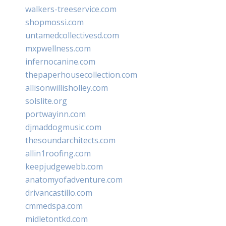
walkers-treeservice.com
shopmossi.com
untamedcollectivesd.com
mxpwellness.com
infernocanine.com
thepaperhousecollection.com
allisonwillisholley.com
solslite.org
portwayinn.com
djmaddogmusic.com
thesoundarchitects.com
allin1roofing.com
keepjudgewebb.com
anatomyofadventure.com
drivancastillo.com
cmmedspa.com
midletontkd.com