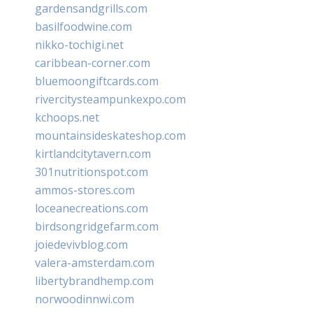
gardensandgrills.com
basilfoodwine.com
nikko-tochigi.net
caribbean-corner.com
bluemoongiftcards.com
rivercitysteampunkexpo.com
kchoops.net
mountainsideskateshop.com
kirtlandcitytavern.com
301nutritionspot.com
ammos-stores.com
loceanecreations.com
birdsongridgefarm.com
joiedevivblog.com
valera-amsterdam.com
libertybrandhemp.com
norwoodinnwi.com