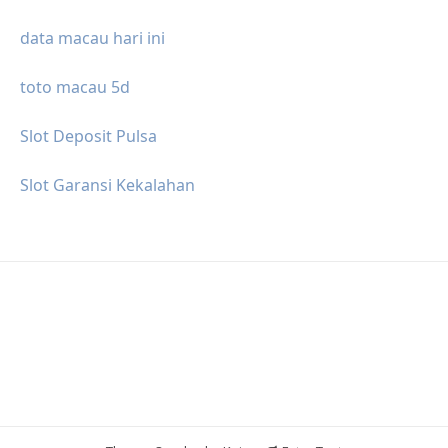
data macau hari ini
toto macau 5d
Slot Deposit Pulsa
Slot Garansi Kekalahan