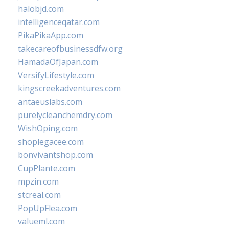
halobjd.com
intelligenceqatar.com
PikaPikaApp.com
takecareofbusinessdfw.org
HamadaOfJapan.com
VersifyLifestyle.com
kingscreekadventures.com
antaeuslabs.com
purelycleanchemdry.com
WishOping.com
shoplegacee.com
bonvivantshop.com
CupPlante.com
mpzin.com
stcreal.com
PopUpFlea.com
valueml.com