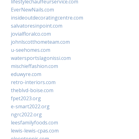
lifestylechauffeurservice.com
EverNewNails.com
insideoutdecoratingcentre.com
salvatoresinpoint.com
jovialfloralco.com
johnlscotthometeam.com
u-seehomes.com
watersportslagonissi.com
mischieffashion.com
eduwyre.com
retro-interiors.com
theblvd-boise.com
fpet2023.org
e-smart2022.org
ngrc2022.org
leesfamilyfoods.com
lewis-lewis-cpas.com
eleontennis.com