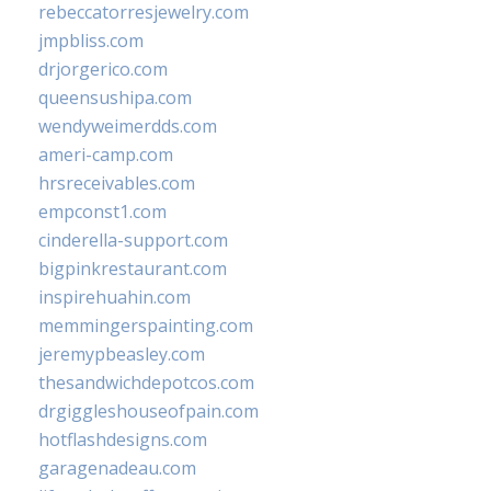
rebeccatorresjewelry.com
jmpbliss.com
drjorgerico.com
queensushipa.com
wendyweimerdds.com
ameri-camp.com
hrsreceivables.com
empconst1.com
cinderella-support.com
bigpinkrestaurant.com
inspirehuahin.com
memmingerspainting.com
jeremypbeasley.com
thesandwichdepotcos.com
drgiggleshouseofpain.com
hotflashdesigns.com
garagenadeau.com