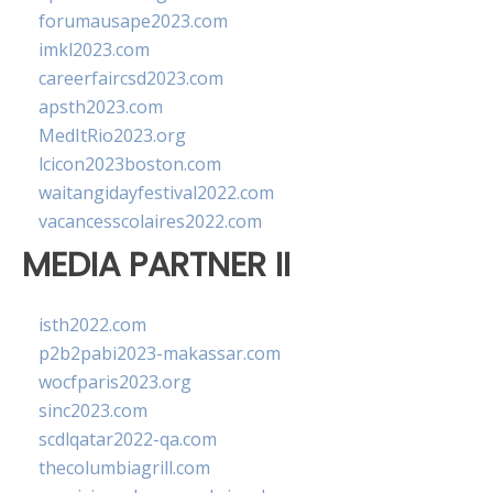
forumausape2023.com
imkl2023.com
careerfaircsd2023.com
apsth2023.com
MedItRio2023.org
lcicon2023boston.com
waitangidayfestival2022.com
vacancesscolaires2022.com
MEDIA PARTNER II
isth2022.com
p2b2pabi2023-makassar.com
wocfparis2023.org
sinc2023.com
scdlqatar2022-qa.com
thecolumbiagrill.com