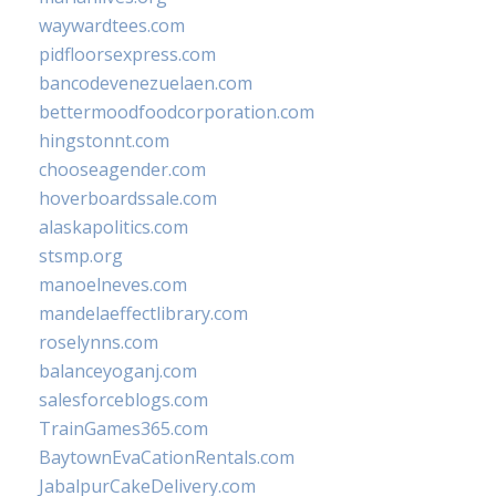
waywardtees.com
pidfloorsexpress.com
bancodevenezuelaen.com
bettermoodfoodcorporation.com
hingstonnt.com
chooseagender.com
hoverboardssale.com
alaskapolitics.com
stsmp.org
manoelneves.com
mandelaeffectlibrary.com
roselynns.com
balanceyoganj.com
salesforceblogs.com
TrainGames365.com
BaytownEvaCationRentals.com
JabalpurCakeDelivery.com