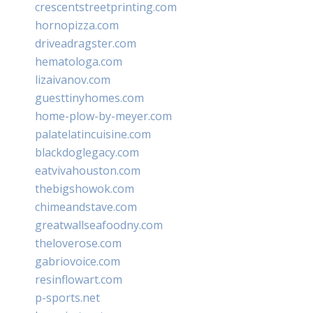
crescentstreetprinting.com
hornopizza.com
driveadragster.com
hematologa.com
lizaivanov.com
guesttinyhomes.com
home-plow-by-meyer.com
palatelatincuisine.com
blackdoglegacy.com
eatvivahouston.com
thebigshowok.com
chimeandstave.com
greatwallseafoodny.com
theloverose.com
gabriovoice.com
resinflowart.com
p-sports.net