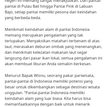
negeri ini memang sangat menakjubkan. Dari pantai-
pantai di Pulau Bali hingga Pantai Pink di Labuan
Bajo, setiap pantai memiliki pesona dan keindahan
yang berbeda-beda.
Menikmati keindahan alam di pantai Indonesia
memang merupakan pengalaman yang tak
terlupakan. Menyaksikan matahari terbenam di atas
laut, merasakan deburan ombak yang menenangkan,
dan menikmati kelezatan makanan laut segar
langsung dari pasar ikan lokal, semua pengalaman ini
akan membuat liburan Anda semakin berkesan.
Menurut Bapak Wisnu, seorang pakar pariwisata,
pantai-pantai di Indonesia memiliki potensi yang
besar untuk dikembangkan sebagai destinasi wisata
unggulan. “Pantai-pantai Indonesia memiliki
keindahan alam yang luar biasa. Kita harus bisa
memanfaatkannya dengan baik untuk menarik