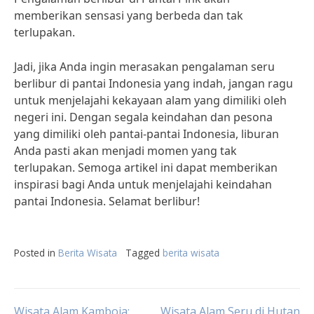
memberikan sensasi yang berbeda dan tak
terlupakan.
Jadi, jika Anda ingin merasakan pengalaman seru
berlibur di pantai Indonesia yang indah, jangan ragu
untuk menjelajahi kekayaan alam yang dimiliki oleh
negeri ini. Dengan segala keindahan dan pesona
yang dimiliki oleh pantai-pantai Indonesia, liburan
Anda pasti akan menjadi momen yang tak
terlupakan. Semoga artikel ini dapat memberikan
inspirasi bagi Anda untuk menjelajahi keindahan
pantai Indonesia. Selamat berlibur!
Posted in
Berita Wisata
Tagged
berita wisata
Wisata Alam Kamboja:
Wisata Alam Seru di Hutan