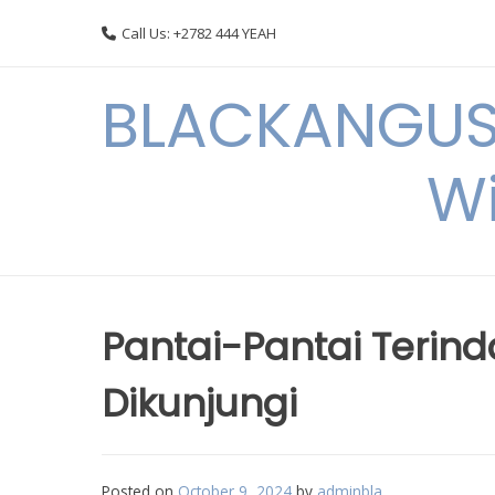
Skip
Call Us: +2782 444 YEAH
to
content
BLACKANGUSC
Wi
Pantai-Pantai Terind
Dikunjungi
Posted on
October 9, 2024
by
adminbla