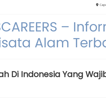
Cape
AREERS – Infor
sata Alam Terb
ah Di Indonesia Yang Waji