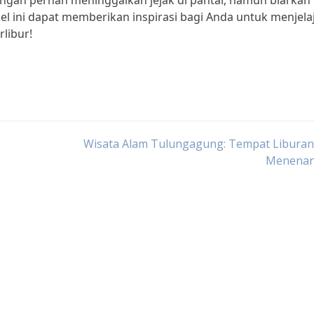
“Jangan pernah meninggalkan jejak di pantai, namun biarkan
ikel ini dapat memberikan inspirasi bagi Anda untuk menjela
libur!
Wisata Alam Tulungagung: Tempat Liburan
Menena