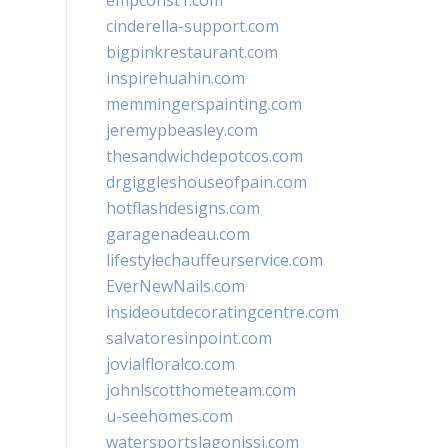
empconst1.com
cinderella-support.com
bigpinkrestaurant.com
inspirehuahin.com
memmingerspainting.com
jeremypbeasley.com
thesandwichdepotcos.com
drgiggleshouseofpain.com
hotflashdesigns.com
garagenadeau.com
lifestylechauffeurservice.com
EverNewNails.com
insideoutdecoratingcentre.com
salvatoresinpoint.com
jovialfloralco.com
johnlscotthometeam.com
u-seehomes.com
watersportslagonissi.com