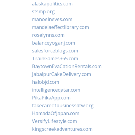
alaskapolitics.com
stsmp.org
manoelneves.com
mandelaeffectlibrary.com
roselynns.com
balanceyoganj.com
salesforceblogs.com
TrainGames365.com
BaytownEvaCationRentals.com
JabalpurCakeDelivery.com
halobjd.com
intelligenceqatar.com
PikaPikaApp.com
takecareofbusinessdfw.org
HamadaOfJapan.com
VersifyLifestyle.com
kingscreekadventures.com