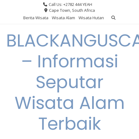
Skip
Call Us: +2782 444 YEAH
to
Cape Town, South Africa
content
Berita Wisata
Wisata Alam
Wisata Hutan
BLACKANGUSCA
– Informasi
Seputar
Wisata Alam
Terbaik