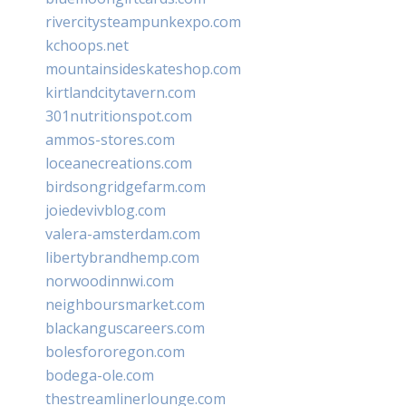
rivercitysteampunkexpo.com
kchoops.net
mountainsideskateshop.com
kirtlandcitytavern.com
301nutritionspot.com
ammos-stores.com
loceanecreations.com
birdsongridgefarm.com
joiedevivblog.com
valera-amsterdam.com
libertybrandhemp.com
norwoodinnwi.com
neighboursmarket.com
blackanguscareers.com
bolesfororegon.com
bodega-ole.com
thestreamlinerlounge.com