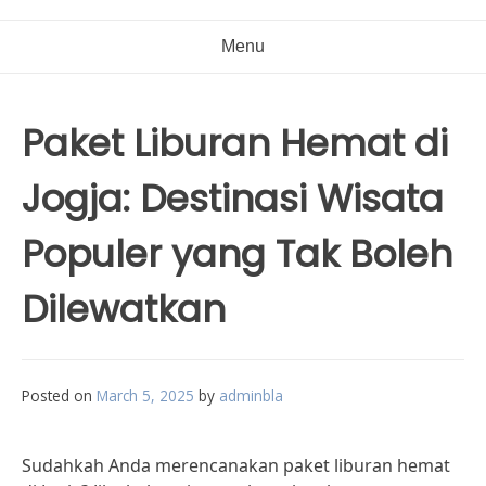
Menu
Paket Liburan Hemat di
Jogja: Destinasi Wisata
Populer yang Tak Boleh
Dilewatkan
Posted on
March 5, 2025
by
adminbla
Sudahkah Anda merencanakan paket liburan hemat