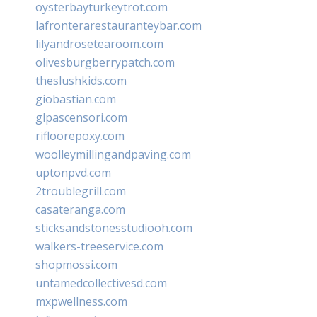
oysterbayturkeytrot.com
lafronterarestauranteybar.com
lilyandrosetearoom.com
olivesburgberrypatch.com
theslushkids.com
giobastian.com
glpascensori.com
rifloorepoxy.com
woolleymillingandpaving.com
uptonpvd.com
2troublegrill.com
casateranga.com
sticksandstonesstudiooh.com
walkers-treeservice.com
shopmossi.com
untamedcollectivesd.com
mxpwellness.com