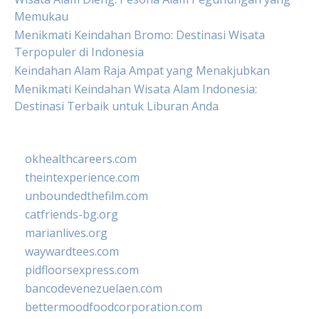
Memukau
Menikmati Keindahan Bromo: Destinasi Wisata
Terpopuler di Indonesia
Keindahan Alam Raja Ampat yang Menakjubkan
Menikmati Keindahan Wisata Alam Indonesia:
Destinasi Terbaik untuk Liburan Anda
okhealthcareers.com
theintexperience.com
unboundedthefilm.com
catfriends-bg.org
marianlives.org
waywardtees.com
pidfloorsexpress.com
bancodevenezuelaen.com
bettermoodfoodcorporation.com