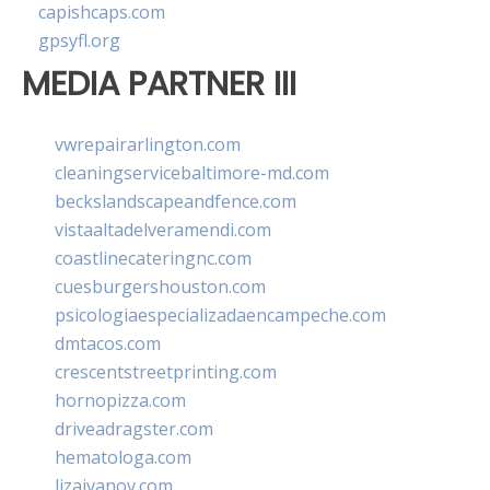
capishcaps.com
gpsyfl.org
MEDIA PARTNER III
vwrepairarlington.com
cleaningservicebaltimore-md.com
beckslandscapeandfence.com
vistaaltadelveramendi.com
coastlinecateringnc.com
cuesburgershouston.com
psicologiaespecializadaencampeche.com
dmtacos.com
crescentstreetprinting.com
hornopizza.com
driveadragster.com
hematologa.com
lizaivanov.com