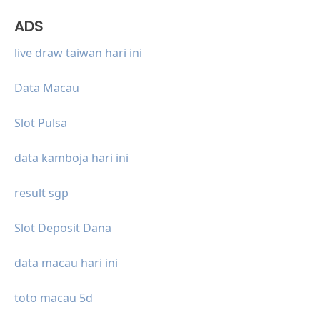
ADS
live draw taiwan hari ini
Data Macau
Slot Pulsa
data kamboja hari ini
result sgp
Slot Deposit Dana
data macau hari ini
toto macau 5d