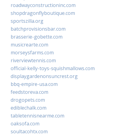
roadwayconstructioninc.com
shopdragonflyboutique.com
sportszilla.org
batchprovisionsbar.com
brasserie-gobette.com
musicrearte.com
morseysfarms.com
riverviewtennis.com
official-kelly-toys-squishmallows.com
displaygardenonsuncrest.org
bbq-empire-usa.com
feedstoreva.com
drogopets.com
ediblechalk.com
tabletennisnearme.com
oaksofa.com
soultacohtx.com