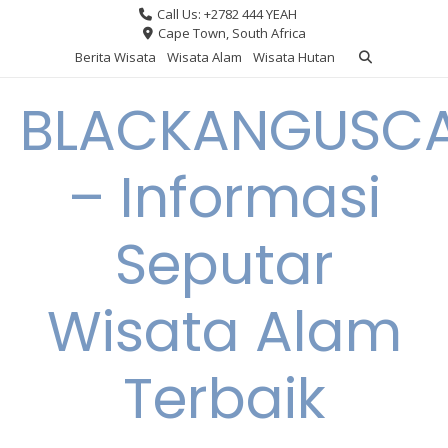
Skip
Call Us: +2782 444 YEAH
to
Cape Town, South Africa
content
Berita Wisata
Wisata Alam
Wisata Hutan
BLACKANGUSCA
– Informasi
Seputar
Wisata Alam
Terbaik