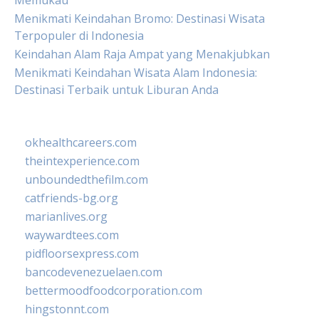
Memukau
Menikmati Keindahan Bromo: Destinasi Wisata
Terpopuler di Indonesia
Keindahan Alam Raja Ampat yang Menakjubkan
Menikmati Keindahan Wisata Alam Indonesia:
Destinasi Terbaik untuk Liburan Anda
okhealthcareers.com
theintexperience.com
unboundedthefilm.com
catfriends-bg.org
marianlives.org
waywardtees.com
pidfloorsexpress.com
bancodevenezuelaen.com
bettermoodfoodcorporation.com
hingstonnt.com