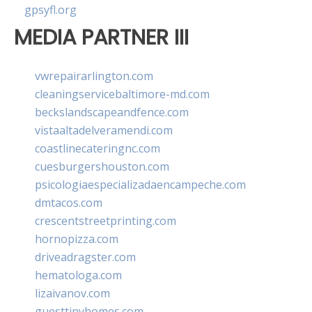
gpsyfl.org
MEDIA PARTNER III
vwrepairarlington.com
cleaningservicebaltimore-md.com
beckslandscapeandfence.com
vistaaltadelveramendi.com
coastlinecateringnc.com
cuesburgershouston.com
psicologiaespecializadaencampeche.com
dmtacos.com
crescentstreetprinting.com
hornopizza.com
driveadragster.com
hematologa.com
lizaivanov.com
guesttinyhomes.com