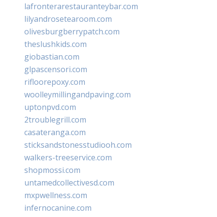
lafronterarestauranteybar.com
lilyandrosetearoom.com
olivesburgberrypatch.com
theslushkids.com
giobastian.com
glpascensori.com
rifloorepoxy.com
woolleymillingandpaving.com
uptonpvd.com
2troublegrill.com
casateranga.com
sticksandstonesstudiooh.com
walkers-treeservice.com
shopmossi.com
untamedcollectivesd.com
mxpwellness.com
infernocanine.com