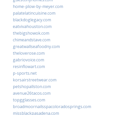
home-plow-by-meyer.com
palatelatincuisine.com
blackdoglegacy.com
eatvivahouston.com
thebigshowok.com
chimeandstave.com
greatwallseafoodny.com
theloverose.com
gabriovoice.com
resinflowart.com
p-sports.net
korsairstreetwear.com
petshopallston.com
avenue26tacos.com
topgglasses.com
broadmoornailsspacoloradosprings.com
missblackpasadena.com