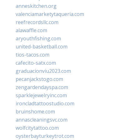
anneskitchen.org
valenciamarketytaqueria.com
reefrecordsllc.com
alawaffle.com
aryouthfishing.com
united-basketball.com
tios-tacos.com
cafecito-satx.com
graduacionviu2023.com
pecanjackstogo.com
zengardendayspa.com
sparklejewelryinc.com
ironcladtattoostudio.com
bruinshome.com
annascleaningsvc.com
wolfcitytattoo.com
oysterbayturkeytrot.com