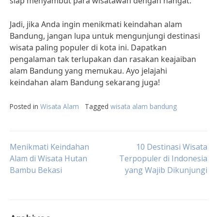
siap menyambut para wisatawan dengan hangat.
Jadi, jika Anda ingin menikmati keindahan alam
Bandung, jangan lupa untuk mengunjungi destinasi
wisata paling populer di kota ini. Dapatkan
pengalaman tak terlupakan dan rasakan keajaiban
alam Bandung yang memukau. Ayo jelajahi
keindahan alam Bandung sekarang juga!
Posted in
Wisata Alam
Tagged
wisata alam bandung
Post
Menikmati Keindahan
10 Destinasi Wisata
Alam di Wisata Hutan
Terpopuler di Indonesia
Bambu Bekasi
yang Wajib Dikunjungi
navigation