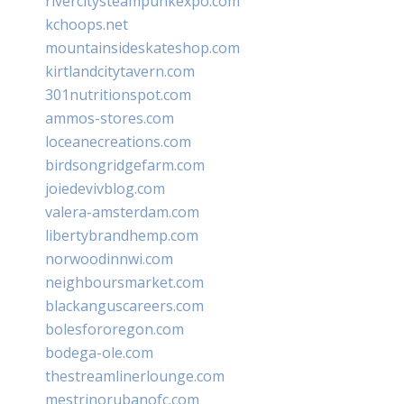
rivercitysteampunkexpo.com
kchoops.net
mountainsideskateshop.com
kirtlandcitytavern.com
301nutritionspot.com
ammos-stores.com
loceanecreations.com
birdsongridgefarm.com
joiedevivblog.com
valera-amsterdam.com
libertybrandhemp.com
norwoodinnwi.com
neighboursmarket.com
blackanguscareers.com
bolesfororegon.com
bodega-ole.com
thestreamlinerlounge.com
mestrinorubanofc.com