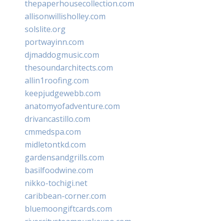
thepaperhousecollection.com
allisonwillisholley.com
solslite.org
portwayinn.com
djmaddogmusic.com
thesoundarchitects.com
allin1roofing.com
keepjudgewebb.com
anatomyofadventure.com
drivancastillo.com
cmmedspa.com
midletontkd.com
gardensandgrills.com
basilfoodwine.com
nikko-tochigi.net
caribbean-corner.com
bluemoongiftcards.com