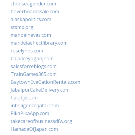
chooseagender.com
hoverboardssale.com
alaskapolitics.com
stsmp.org
manoelneves.com
mandelaeffectlibrary.com
roselynns.com
balanceyoganj.com
salesforceblogs.com
TrainGames365.com
BaytownEvaCationRentals.com
JabalpurCakeDelivery.com
halobjd.com
intelligenceqatar.com
PikaPikaApp.com
takecareofbusinessdfw.org
HamadaOfJapan.com