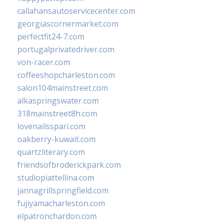
callahansautoservicecenter.com
georgiascornermarket.com
perfectfit24-7.com
portugalprivatedriver.com
von-racer.com
coffeeshopcharleston.com
salon104mainstreet.com
alkaspringswater.com
318mainstreet8h.com
lovenailsspari.com
oakberry-kuwait.com
quartzliterary.com
friendsofbroderickpark.com
studiopiattellina.com
jannagrillspringfield.com
fujiyamacharleston.com
elpatronchardon.com