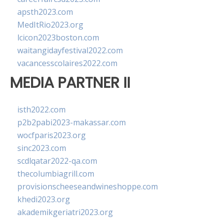
apsth2023.com
MedItRio2023.org
lcicon2023boston.com
waitangidayfestival2022.com
vacancesscolaires2022.com
MEDIA PARTNER II
isth2022.com
p2b2pabi2023-makassar.com
wocfparis2023.org
sinc2023.com
scdlqatar2022-qa.com
thecolumbiagrill.com
provisionscheeseandwineshoppe.com
khedi2023.org
akademikgeriatri2023.org