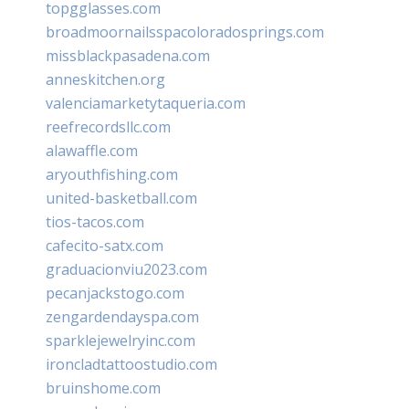
topgglasses.com
broadmoornailsspacoloradosprings.com
missblackpasadena.com
anneskitchen.org
valenciamarketytaqueria.com
reefrecordsllc.com
alawaffle.com
aryouthfishing.com
united-basketball.com
tios-tacos.com
cafecito-satx.com
graduacionviu2023.com
pecanjackstogo.com
zengardendayspa.com
sparklejewelryinc.com
ironcladtattoostudio.com
bruinshome.com