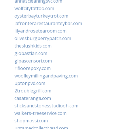
annascleaningsvc.com
wolfcitytattoo.com
oysterbayturkeytrot.com
lafronterarestauranteybar.com
lilyandrosetearoom.com
olivesburgberrypatch.com
theslushkids.com
giobastian.com
glpascensori.com
rifloorepoxy.com
woolleymillingandpaving.com
uptonpvd.com
2troublegrill.com
casateranga.com
sticksandstonesstudiooh.com
walkers-treeservice.com
shopmossi.com
untamedcollectivesd.com