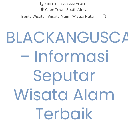
Skip
Call Us: +2782 444 YEAH
to
Cape Town, South Africa
content
Berita Wisata
Wisata Alam
Wisata Hutan
BLACKANGUSCA
– Informasi
Seputar
Wisata Alam
Terbaik