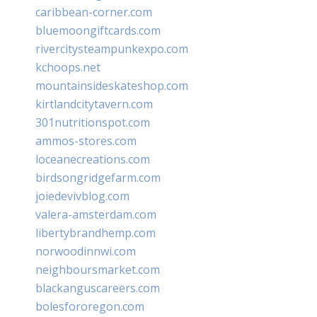
caribbean-corner.com
bluemoongiftcards.com
rivercitysteampunkexpo.com
kchoops.net
mountainsideskateshop.com
kirtlandcitytavern.com
301nutritionspot.com
ammos-stores.com
loceanecreations.com
birdsongridgefarm.com
joiedevivblog.com
valera-amsterdam.com
libertybrandhemp.com
norwoodinnwi.com
neighboursmarket.com
blackanguscareers.com
bolesfororegon.com