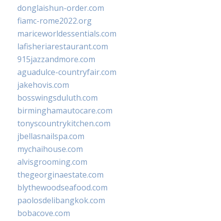
donglaishun-order.com
fiamc-rome2022.org
mariceworldessentials.com
lafisheriarestaurant.com
915jazzandmore.com
aguadulce-countryfair.com
jakehovis.com
bosswingsduluth.com
birminghamautocare.com
tonyscountrykitchen.com
jbellasnailspa.com
mychaihouse.com
alvisgrooming.com
thegeorginaestate.com
blythewoodseafood.com
paolosdelibangkok.com
bobacove.com