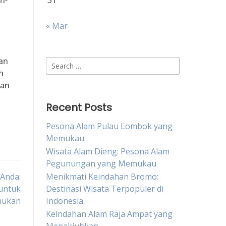
n-
31
« Mar
an
Search
n
for:
kan
Recent Posts
Pesona Alam Pulau Lombok yang
Memukau
Wisata Alam Dieng: Pesona Alam
Pegunungan yang Memukau
 Anda:
Menikmati Keindahan Bromo:
untuk
Destinasi Wisata Terpopuler di
mukan
Indonesia
Keindahan Alam Raja Ampat yang