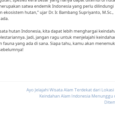
gutan, spesies kera besar yang hanya dapat ditemui di huta
erupakan satwa endemik Indonesia yang perlu dilindungi
kosistem hutan,” ujar Dr. Ir. Bambang Supriyanto, M.Sc.,
Mada.
ata hutan Indonesia, kita dapat lebih menghargai keindah
lestariannya. Jadi, jangan ragu untuk menjelajahi keindaha
n fauna yang ada di sana. Siapa tahu, kamu akan menemu
 sebelumnya!
Ayo Jelajahi Wisata Alam Terdekat dari Lokasi
Keindahan Alam Indonesia Menunggu 
Dite