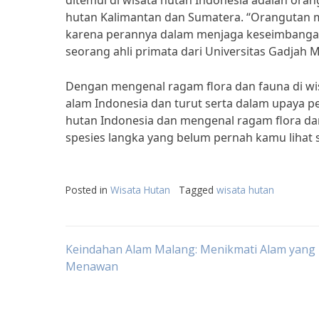
ditemui di wisata hutan Indonesia adalah oran
hutan Kalimantan dan Sumatera. “Orangutan m
karena perannya dalam menjaga keseimbangan e
seorang ahli primata dari Universitas Gadjah 
Dengan mengenal ragam flora dan fauna di wis
alam Indonesia dan turut serta dalam upaya pe
hutan Indonesia dan mengenal ragam flora da
spesies langka yang belum pernah kamu lihat
Posted in
Wisata Hutan
Tagged
wisata hutan
Post
Keindahan Alam Malang: Menikmati Alam yang
Menawan
navigation