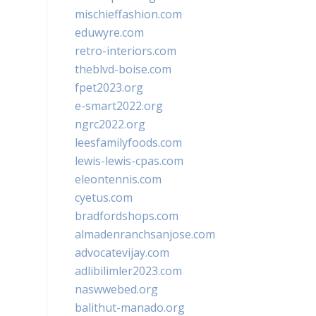
mischieffashion.com
eduwyre.com
retro-interiors.com
theblvd-boise.com
fpet2023.org
e-smart2022.org
ngrc2022.org
leesfamilyfoods.com
lewis-lewis-cpas.com
eleontennis.com
cyetus.com
bradfordshops.com
almadenranchsanjose.com
advocatevijay.com
adlibilimler2023.com
naswwebed.org
balithut-manado.org