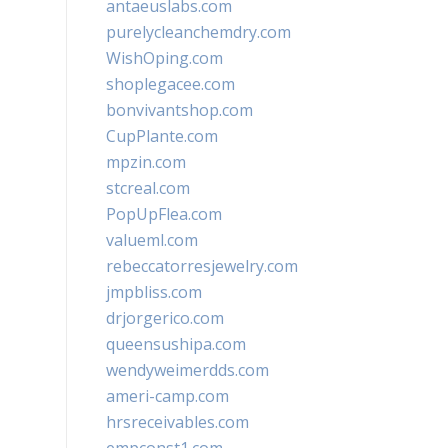
antaeuslabs.com
purelycleanchemdry.com
WishOping.com
shoplegacee.com
bonvivantshop.com
CupPlante.com
mpzin.com
stcreal.com
PopUpFlea.com
valueml.com
rebeccatorresjewelry.com
jmpbliss.com
drjorgerico.com
queensushipa.com
wendyweimerdds.com
ameri-camp.com
hrsreceivables.com