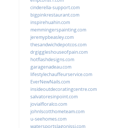
empconst1.com
cinderella-support.com
bigpinkrestaurant.com
inspirehuahin.com
memmingerspainting.com
jeremypbeasley.com
thesandwichdepotcos.com
drgiggleshouseofpain.com
hotflashdesigns.com
garagenadeau.com
lifestylechauffeurservice.com
EverNewNails.com
insideoutdecoratingcentre.com
salvatoresinpoint.com
jovialfloralco.com
johnlscotthometeam.com
u-seehomes.com
watersportslagonissi.com