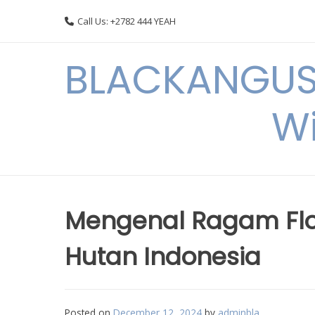
Skip
Call Us: +2782 444 YEAH
to
content
BLACKANGUSC
Wi
Mengenal Ragam Flo
Hutan Indonesia
Posted on
December 12, 2024
by
adminbla