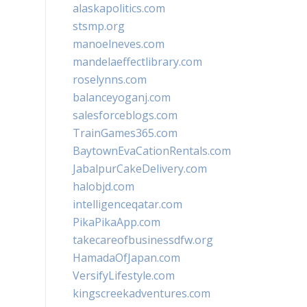
alaskapolitics.com
stsmp.org
manoelneves.com
mandelaeffectlibrary.com
roselynns.com
balanceyoganj.com
salesforceblogs.com
TrainGames365.com
BaytownEvaCationRentals.com
JabalpurCakeDelivery.com
halobjd.com
intelligenceqatar.com
PikaPikaApp.com
takecareofbusinessdfw.org
HamadaOfJapan.com
VersifyLifestyle.com
kingscreekadventures.com