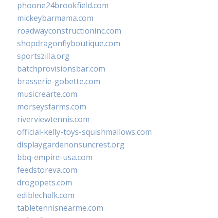
phoone24brookfield.com
mickeybarmama.com
roadwayconstructioninc.com
shopdragonflyboutique.com
sportszilla.org
batchprovisionsbar.com
brasserie-gobette.com
musicrearte.com
morseysfarms.com
riverviewtennis.com
official-kelly-toys-squishmallows.com
displaygardenonsuncrest.org
bbq-empire-usa.com
feedstoreva.com
drogopets.com
ediblechalk.com
tabletennisnearme.com