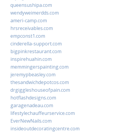
queensushipa.com
wendyweimerdds.com
ameri-camp.com
hrsreceivables.com
empconst1.com
cinderella-support.com
bigpinkrestaurant.com
inspirehuahin.com
memmingerspainting.com
jeremypbeasley.com
thesandwichdepotcos.com
drgiggleshouseofpain.com
hotflashdesigns.com
garagenadeau.com
lifestylechauffeurservice.com
EverNewNails.com
insideoutdecoratingcentre.com