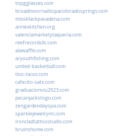
topgglasses.com
broadmoornailsspacoloradosprings.com
missblackpasadena.com
anneskitchen.org
valenciamarketytaqueria.com
reefrecordsllc.com
alawaffle.com
aryouthfishing.com
united-basketball.com
tios-tacos.com
cafecito-satx.com
graduacionviu2023.com
pecanjackstogo.com
zengardendayspa.com
sparklejewelryinc.com
ironcladtattoostudio.com
bruinshome.com