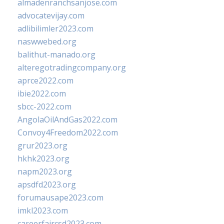
almadenranchsanjose.com
advocatevijay.com
adlibilimler2023.com
naswwebed.org
balithut-manado.org
alteregotradingcompany.org
aprce2022.com
ibie2022.com
sbcc-2022.com
AngolaOilAndGas2022.com
Convoy4Freedom2022.com
grur2023.org
hkhk2023.org
napm2023.org
apsdfd2023.org
forumausape2023.com
imkl2023.com
careerfaircsd2023.com