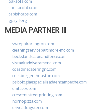
oaksofa.com
soultacohtx.com
capishcaps.com
gpsyfl.org
MEDIA PARTNER III
vwrepairarlington.com
cleaningservicebaltimore-md.com
beckslandscapeandfence.com
vistaaltadelveramendi.com
coastlinecateringnc.com
cuesburgershouston.com
psicologiaespecializadaencampeche.com
dmtacos.com
crescentstreetprinting.com
hornopizza.com
driveadragster.com