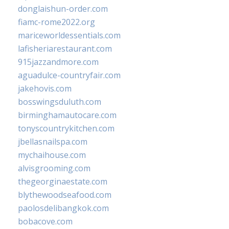
donglaishun-order.com
fiamc-rome2022.org
mariceworldessentials.com
lafisheriarestaurant.com
915jazzandmore.com
aguadulce-countryfair.com
jakehovis.com
bosswingsduluth.com
birminghamautocare.com
tonyscountrykitchen.com
jbellasnailspa.com
mychaihouse.com
alvisgrooming.com
thegeorginaestate.com
blythewoodseafood.com
paolosdelibangkok.com
bobacove.com