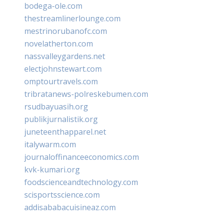
bodega-ole.com
thestreamlinerlounge.com
mestrinorubanofc.com
novelatherton.com
nassvalleygardens.net
electjohnstewart.com
omptourtravels.com
tribratanews-polreskebumen.com
rsudbayuasih.org
publikjurnalistik.org
juneteenthapparel.net
italywarm.com
journaloffinanceeconomics.com
kvk-kumari.org
foodscienceandtechnology.com
scisportsscience.com
addisababacuisineaz.com