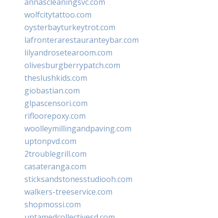
annascleaningsvc.com
wolfcitytattoo.com
oysterbayturkeytrot.com
lafronterarestauranteybar.com
lilyandrosetearoom.com
olivesburgberrypatch.com
theslushkids.com
giobastian.com
glpascensori.com
rifloorepoxy.com
woolleymillingandpaving.com
uptonpvd.com
2troublegrill.com
casateranga.com
sticksandstonesstudiooh.com
walkers-treeservice.com
shopmossi.com
untamedcollectivesd.com