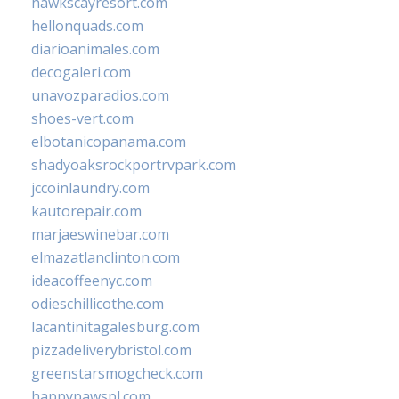
hawkscayresort.com
hellonquads.com
diarioanimales.com
decogaleri.com
unavozparadios.com
shoes-vert.com
elbotanicopanama.com
shadyoaksrockportrvpark.com
jccoinlaundry.com
kautorepair.com
marjaeswinebar.com
elmazatlanclinton.com
ideacoffeenyc.com
odieschillicothe.com
lacantinitagalesburg.com
pizzadeliverybristol.com
greenstarsmogcheck.com
happypawspl.com