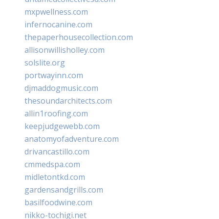
mxpwellness.com
infernocanine.com
thepaperhousecollection.com
allisonwillisholley.com
solslite.org
portwayinn.com
djmaddogmusic.com
thesoundarchitects.com
allin1roofing.com
keepjudgewebb.com
anatomyofadventure.com
drivancastillo.com
cmmedspa.com
midletontkd.com
gardensandgrills.com
basilfoodwine.com
nikko-tochigi.net