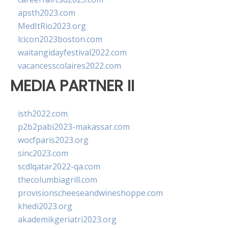
apsth2023.com
MedItRio2023.org
lcicon2023boston.com
waitangidayfestival2022.com
vacancesscolaires2022.com
MEDIA PARTNER II
isth2022.com
p2b2pabi2023-makassar.com
wocfparis2023.org
sinc2023.com
scdlqatar2022-qa.com
thecolumbiagrill.com
provisionscheeseandwineshoppe.com
khedi2023.org
akademikgeriatri2023.org