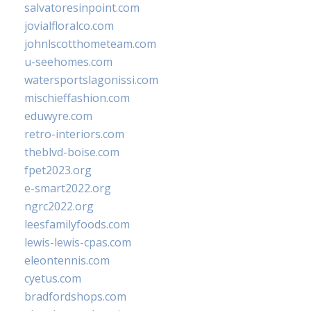
salvatoresinpoint.com
jovialfloralco.com
johnlscotthometeam.com
u-seehomes.com
watersportslagonissi.com
mischieffashion.com
eduwyre.com
retro-interiors.com
theblvd-boise.com
fpet2023.org
e-smart2022.org
ngrc2022.org
leesfamilyfoods.com
lewis-lewis-cpas.com
eleontennis.com
cyetus.com
bradfordshops.com