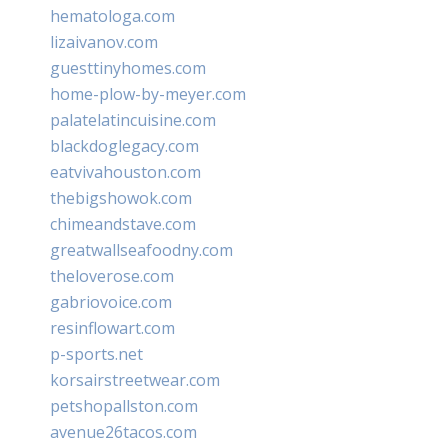
hematologa.com
lizaivanov.com
guesttinyhomes.com
home-plow-by-meyer.com
palatelatincuisine.com
blackdoglegacy.com
eatvivahouston.com
thebigshowok.com
chimeandstave.com
greatwallseafoodny.com
theloverose.com
gabriovoice.com
resinflowart.com
p-sports.net
korsairstreetwear.com
petshopallston.com
avenue26tacos.com