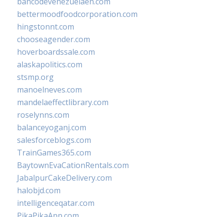
bancodevenezuelaen.com
bettermoodfoodcorporation.com
hingstonnt.com
chooseagender.com
hoverboardssale.com
alaskapolitics.com
stsmp.org
manoelneves.com
mandelaeffectlibrary.com
roselynns.com
balanceyoganj.com
salesforceblogs.com
TrainGames365.com
BaytownEvaCationRentals.com
JabalpurCakeDelivery.com
halobjd.com
intelligenceqatar.com
PikaPikaApp.com