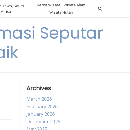
Berita Wisata
Wisata Alam
 Town, South
Africa
Wisata Hutan
masi Seputar
aik
Archives
March 2026
February 2026
January 2026
December 2025
May 2025