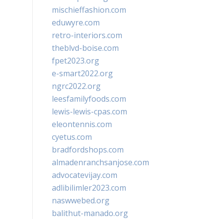
mischieffashion.com
eduwyre.com
retro-interiors.com
theblvd-boise.com
fpet2023.org
e-smart2022.org
ngrc2022.org
leesfamilyfoods.com
lewis-lewis-cpas.com
eleontennis.com
cyetus.com
bradfordshops.com
almadenranchsanjose.com
advocatevijay.com
adlibilimler2023.com
naswwebed.org
balithut-manado.org