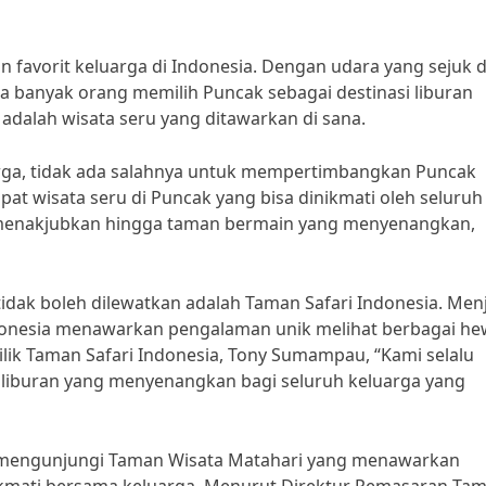
 favorit keluarga di Indonesia. Dengan udara yang sejuk 
a banyak orang memilih Puncak sebagai destinasi liburan
 adalah wisata seru yang ditawarkan di sana.
arga, tidak ada salahnya untuk mempertimbangkan Puncak
pat wisata seru di Puncak yang bisa dinikmati oleh seluruh
g menakjubkan hingga taman bermain yang menyenangkan,
tidak boleh dilewatkan adalah Taman Safari Indonesia. Men
Indonesia menawarkan pengalaman unik melihat berbagai h
ilik Taman Safari Indonesia, Tony Sumampau, “Kami selalu
iburan yang menyenangkan bagi seluruh keluarga yang
sa mengunjungi Taman Wisata Matahari yang menawarkan