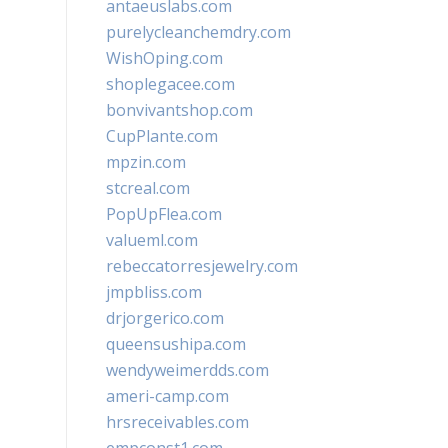
antaeuslabs.com
purelycleanchemdry.com
WishOping.com
shoplegacee.com
bonvivantshop.com
CupPlante.com
mpzin.com
stcreal.com
PopUpFlea.com
valueml.com
rebeccatorresjewelry.com
jmpbliss.com
drjorgerico.com
queensushipa.com
wendyweimerdds.com
ameri-camp.com
hrsreceivables.com