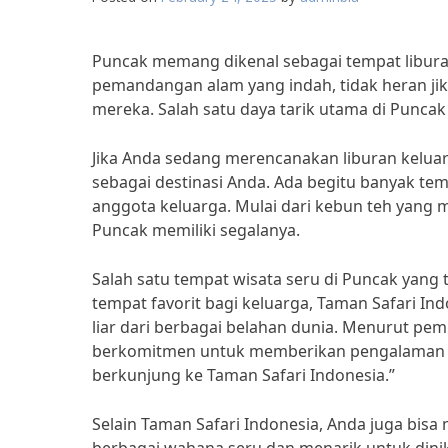
Puncak memang dikenal sebagai tempat liburan
pemandangan alam yang indah, tidak heran jik
mereka. Salah satu daya tarik utama di Puncak
Jika Anda sedang merencanakan liburan kelu
sebagai destinasi Anda. Ada begitu banyak tem
anggota keluarga. Mulai dari kebun teh yan
Puncak memiliki segalanya.
Salah satu tempat wisata seru di Puncak yang 
tempat favorit bagi keluarga, Taman Safari 
liar dari berbagai belahan dunia. Menurut pem
berkomitmen untuk memberikan pengalaman l
berkunjung ke Taman Safari Indonesia.”
Selain Taman Safari Indonesia, Anda juga bi