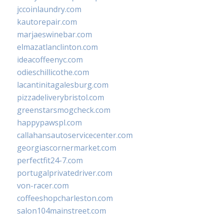
jccoinlaundry.com
kautorepair.com
marjaeswinebar.com
elmazatlanclinton.com
ideacoffeenyc.com
odieschillicothe.com
lacantinitagalesburg.com
pizzadeliverybristol.com
greenstarsmogcheck.com
happypawspl.com
callahansautoservicecenter.com
georgiascornermarket.com
perfectfit24-7.com
portugalprivatedriver.com
von-racer.com
coffeeshopcharleston.com
salon104mainstreet.com