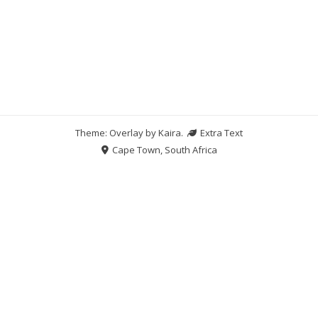
Theme: Overlay by
Kaira
.
Extra Text
Cape Town, South Africa