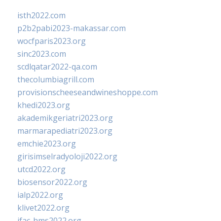
isth2022.com
p2b2pabi2023-makassar.com
wocfparis2023.org
sinc2023.com
scdlqatar2022-qa.com
thecolumbiagrill.com
provisionscheeseandwineshoppe.com
khedi2023.org
akademikgeriatri2023.org
marmarapediatri2023.org
emchie2023.org
girisimselradyoloji2022.org
utcd2022.org
biosensor2022.org
ialp2022.org
klivet2022.org
ifac-hms2022.org