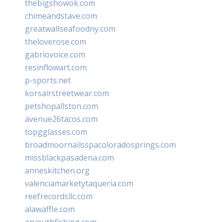
thebigshowok.com
chimeandstave.com
greatwallseafoodny.com
theloverose.com
gabriovoice.com
resinflowart.com
p-sports.net
korsairstreetwear.com
petshopallston.com
avenue26tacos.com
topgglasses.com
broadmoornailsspacoloradosprings.com
missblackpasadena.com
anneskitchen.org
valenciamarketytaqueria.com
reefrecordsllc.com
alawaffle.com
aryouthfishing.com