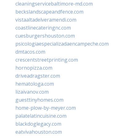
cleaningservicebaltimore-md.com
beckslandscapeandfence.com
vistaaltadelveramendi.com
coastlinecateringnc.com
cuesburgershouston.com
psicologiaespecializadaencampeche.com
dmtacos.com
crescentstreetprinting.com
hornopizza.com
driveadragster.com
hematologa.com
lizaivanov.com
guesttinyhomes.com
home-plow-by-meyer.com
palatelatincuisine.com
blackdoglegacy.com
eatvivahouston.com