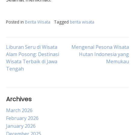
Posted in
Berita Wisata
Tagged
berita wisata
Post
Liburan Seru di Wisata
Mengenal Pesona Wisata
Alam Posong: Destinasi
Hutan Indonesia yang
Wisata Terbaik di Jawa
Memukau
navigation
Tengah
Archives
March 2026
February 2026
January 2026
December 2025