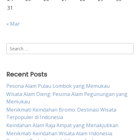
31
« Mar
Search
for:
Recent Posts
Pesona Alam Pulau Lombok yang Memukau
Wisata Alam Dieng: Pesona Alam Pegunungan yang
Memukau
Menikmati Keindahan Bromo: Destinasi Wisata
Terpopuler di Indonesia
Keindahan Alam Raja Ampat yang Menakjubkan
Menikmati Keindahan Wisata Alam Indonesia: