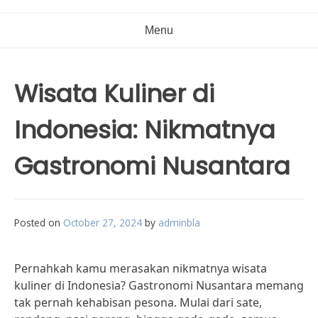
Menu
Wisata Kuliner di
Indonesia: Nikmatnya
Gastronomi Nusantara
Posted on
October 27, 2024
by
adminbla
Pernahkah kamu merasakan nikmatnya wisata
kuliner di Indonesia? Gastronomi Nusantara memang
tak pernah kehabisan pesona. Mulai dari sate,