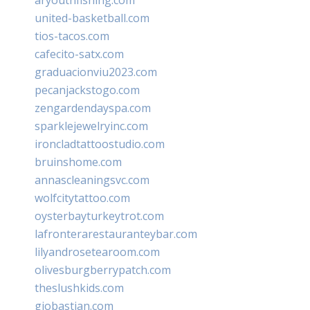
united-basketball.com
tios-tacos.com
cafecito-satx.com
graduacionviu2023.com
pecanjackstogo.com
zengardendayspa.com
sparklejewelryinc.com
ironcladtattoostudio.com
bruinshome.com
annascleaningsvc.com
wolfcitytattoo.com
oysterbayturkeytrot.com
lafronterarestauranteybar.com
lilyandrosetearoom.com
olivesburgberrypatch.com
theslushkids.com
giobastian.com