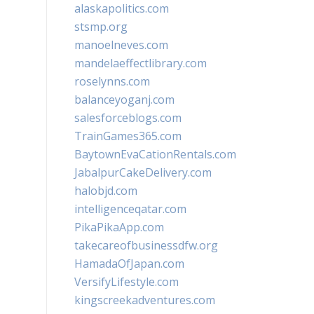
alaskapolitics.com
stsmp.org
manoelneves.com
mandelaeffectlibrary.com
roselynns.com
balanceyoganj.com
salesforceblogs.com
TrainGames365.com
BaytownEvaCationRentals.com
JabalpurCakeDelivery.com
halobjd.com
intelligenceqatar.com
PikaPikaApp.com
takecareofbusinessdfw.org
HamadaOfJapan.com
VersifyLifestyle.com
kingscreekadventures.com