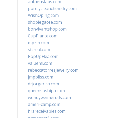
antaeuslabs.com
purelycleanchemdry.com
WishOping.com
shoplegacee.com
bonvivantshop.com
CupPlante.com
mpzin.com
stcreal.com
PopUpFlea.com
valueml.com
rebeccatorresjewelry.com
jmpbliss.com
drjorgerico.com
queensushipa.com
wendyweimerdds.com
ameri-camp.com
hrsreceivables.com