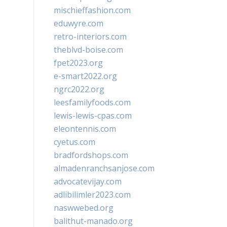
mischieffashion.com
eduwyre.com
retro-interiors.com
theblvd-boise.com
fpet2023.org
e-smart2022.org
ngrc2022.org
leesfamilyfoods.com
lewis-lewis-cpas.com
eleontennis.com
cyetus.com
bradfordshops.com
almadenranchsanjose.com
advocatevijay.com
adlibilimler2023.com
naswwebed.org
balithut-manado.org