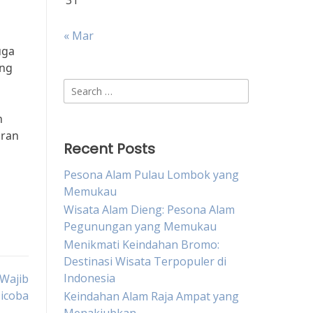
31
« Mar
uga
ang
Search
for:
n
aran
Recent Posts
Pesona Alam Pulau Lombok yang
Memukau
Wisata Alam Dieng: Pesona Alam
Pegunungan yang Memukau
Menikmati Keindahan Bromo:
Destinasi Wisata Terpopuler di
Indonesia
 Wajib
icoba
Keindahan Alam Raja Ampat yang