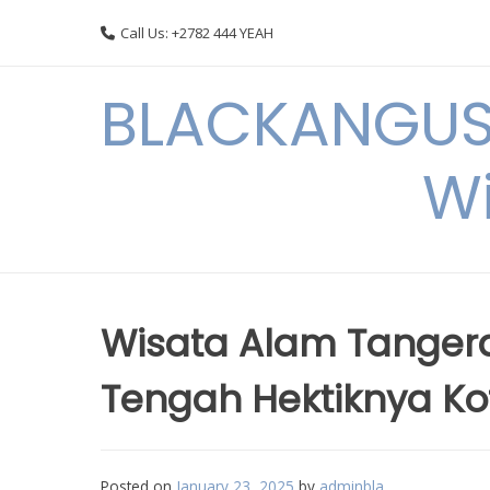
Skip
Call Us: +2782 444 YEAH
to
content
BLACKANGUSC
Wi
Wisata Alam Tangera
Tengah Hektiknya Ko
Posted on
January 23, 2025
by
adminbla