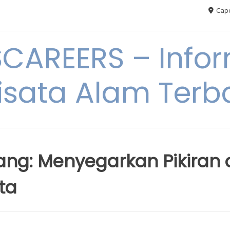
Cape
AREERS – Infor
sata Alam Terb
ng: Menyegarkan Pikiran 
ta