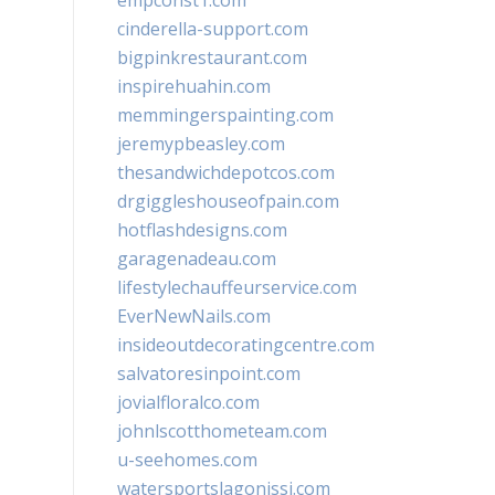
empconst1.com
cinderella-support.com
bigpinkrestaurant.com
inspirehuahin.com
memmingerspainting.com
jeremypbeasley.com
thesandwichdepotcos.com
drgiggleshouseofpain.com
hotflashdesigns.com
garagenadeau.com
lifestylechauffeurservice.com
EverNewNails.com
insideoutdecoratingcentre.com
salvatoresinpoint.com
jovialfloralco.com
johnlscotthometeam.com
u-seehomes.com
watersportslagonissi.com