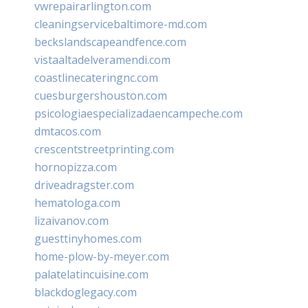
vwrepairarlington.com
cleaningservicebaltimore-md.com
beckslandscapeandfence.com
vistaaltadelveramendi.com
coastlinecateringnc.com
cuesburgershouston.com
psicologiaespecializadaencampeche.com
dmtacos.com
crescentstreetprinting.com
hornopizza.com
driveadragster.com
hematologa.com
lizaivanov.com
guesttinyhomes.com
home-plow-by-meyer.com
palatelatincuisine.com
blackdoglegacy.com