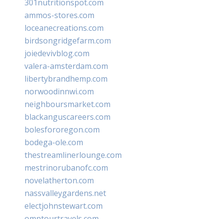
301nutritionspot.com
ammos-stores.com
loceanecreations.com
birdsongridgefarm.com
joiedevivblog.com
valera-amsterdam.com
libertybrandhemp.com
norwoodinnwi.com
neighboursmarket.com
blackanguscareers.com
bolesfororegon.com
bodega-ole.com
thestreamlinerlounge.com
mestrinorubanofc.com
novelatherton.com
nassvalleygardens.net
electjohnstewart.com
omptourtravels.com