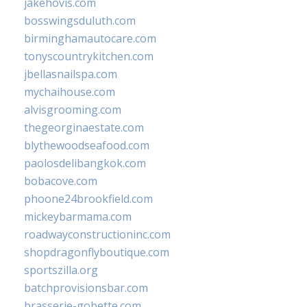
jakehovis.com
bosswingsduluth.com
birminghamautocare.com
tonyscountrykitchen.com
jbellasnailspa.com
mychaihouse.com
alvisgrooming.com
thegeorginaestate.com
blythewoodseafood.com
paolosdelibangkok.com
bobacove.com
phoone24brookfield.com
mickeybarmama.com
roadwayconstructioninc.com
shopdragonflyboutique.com
sportszilla.org
batchprovisionsbar.com
brasserie-gobette.com