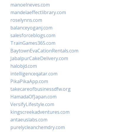
manoelneves.com
mandelaeffectlibrary.com
roselynns.com
balanceyoganj.com
salesforceblogs.com
TrainGames365.com
BaytownEvaCationRentals.com
JabalpurCakeDelivery.com
halobjd.com
intelligenceqatar.com
PikaPikaApp.com
takecareofbusinessdfw.org
HamadaOfJapan.com
VersifyLifestyle.com
kingscreekadventures.com
antaeuslabs.com
purelycleanchemdry.com