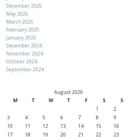
December 2025
May 2025
March 2025
February 2025
January 2025
December 2024
November 2024
October 2024
September 2024
August 2026
M
T
W
T
F
S
S
1
2
3
4
5
6
7
8
9
10
11
12
13
14
15
16
17
18
19
20
21
22
23