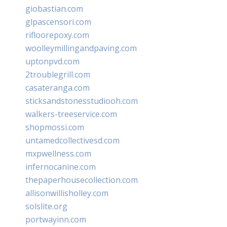
giobastian.com
glpascensori.com
rifloorepoxy.com
woolleymillingandpaving.com
uptonpvd.com
2troublegrill.com
casateranga.com
sticksandstonesstudiooh.com
walkers-treeservice.com
shopmossi.com
untamedcollectivesd.com
mxpwellness.com
infernocanine.com
thepaperhousecollection.com
allisonwillisholley.com
solslite.org
portwayinn.com