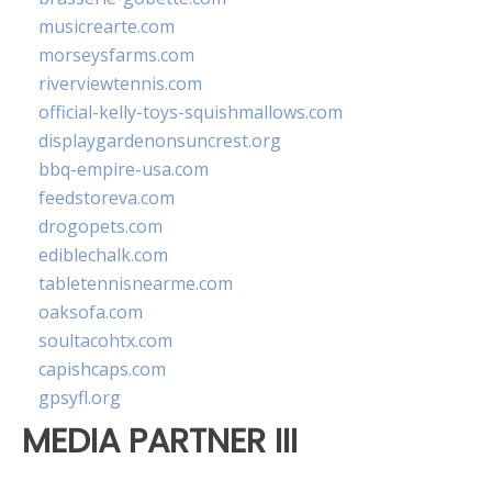
musicrearte.com
morseysfarms.com
riverviewtennis.com
official-kelly-toys-squishmallows.com
displaygardenonsuncrest.org
bbq-empire-usa.com
feedstoreva.com
drogopets.com
ediblechalk.com
tabletennisnearme.com
oaksofa.com
soultacohtx.com
capishcaps.com
gpsyfl.org
MEDIA PARTNER III