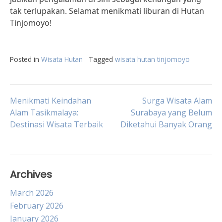
tak terlupakan. Selamat menikmati liburan di Hutan
Tinjomoyo!
Posted in
Wisata Hutan
Tagged
wisata hutan tinjomoyo
Post
Menikmati Keindahan
Surga Wisata Alam
Alam Tasikmalaya:
Surabaya yang Belum
Destinasi Wisata Terbaik
Diketahui Banyak Orang
navigation
Archives
March 2026
February 2026
January 2026