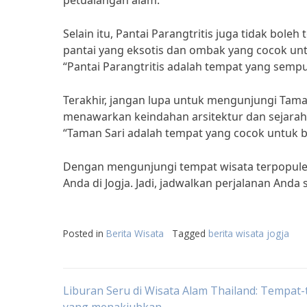
petualangan alam.”
Selain itu, Pantai Parangtritis juga tidak bole
pantai yang eksotis dan ombak yang cocok unt
“Pantai Parangtritis adalah tempat yang sempu
Terakhir, jangan lupa untuk mengunjungi Tam
menawarkan keindahan arsitektur dan sejarah
“Taman Sari adalah tempat yang cocok untuk b
Dengan mengunjungi tempat wisata terpopule
Anda di Jogja. Jadi, jadwalkan perjalanan Anda
Posted in
Berita Wisata
Tagged
berita wisata jogja
Post
Liburan Seru di Wisata Alam Thailand: Tempat