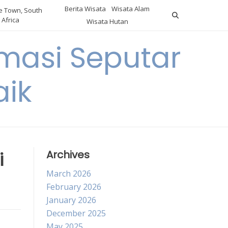
Berita Wisata
Wisata Alam
 Town, South
Africa
Wisata Hutan
masi Seputar
aik
i
Archives
March 2026
February 2026
January 2026
December 2025
May 2025