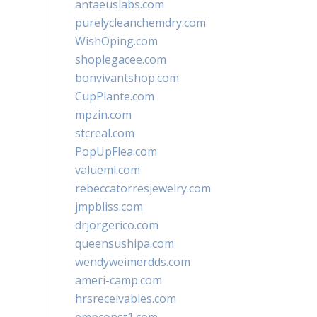
antaeuslabs.com
purelycleanchemdry.com
WishOping.com
shoplegacee.com
bonvivantshop.com
CupPlante.com
mpzin.com
stcreal.com
PopUpFlea.com
valueml.com
rebeccatorresjewelry.com
jmpbliss.com
drjorgerico.com
queensushipa.com
wendyweimerdds.com
ameri-camp.com
hrsreceivables.com