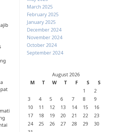
March 2025
February 2025
January 2025
ajib
December 2024
November 2024
October 2024
s
September 2024
ang
August 2026
wa
M
T
W
T
F
S
S
mpat
1
2
3
4
5
6
7
8
9
10
11
12
13
14
15
16
kmati
17
18
19
20
21
22
23
ang
24
25
26
27
28
29
30
ntai