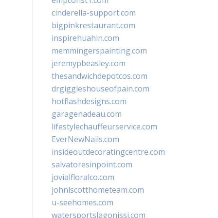
empconst1.com
cinderella-support.com
bigpinkrestaurant.com
inspirehuahin.com
memmingerspainting.com
jeremypbeasley.com
thesandwichdepotcos.com
drgiggleshouseofpain.com
hotflashdesigns.com
garagenadeau.com
lifestylechauffeurservice.com
EverNewNails.com
insideoutdecoratingcentre.com
salvatoresinpoint.com
jovialfloralco.com
johnlscotthometeam.com
u-seehomes.com
watersportslagonissi.com