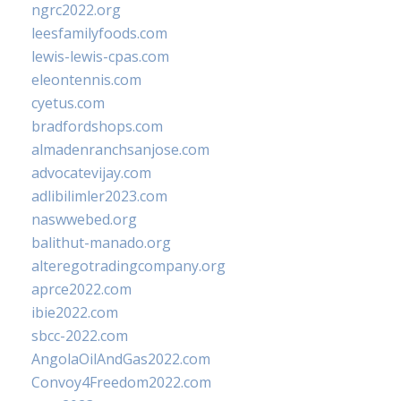
ngrc2022.org
leesfamilyfoods.com
lewis-lewis-cpas.com
eleontennis.com
cyetus.com
bradfordshops.com
almadenranchsanjose.com
advocatevijay.com
adlibilimler2023.com
naswwebed.org
balithut-manado.org
alteregotradingcompany.org
aprce2022.com
ibie2022.com
sbcc-2022.com
AngolaOilAndGas2022.com
Convoy4Freedom2022.com