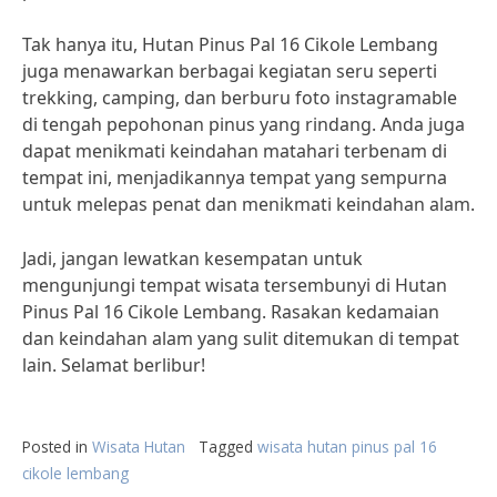
Tak hanya itu, Hutan Pinus Pal 16 Cikole Lembang
juga menawarkan berbagai kegiatan seru seperti
trekking, camping, dan berburu foto instagramable
di tengah pepohonan pinus yang rindang. Anda juga
dapat menikmati keindahan matahari terbenam di
tempat ini, menjadikannya tempat yang sempurna
untuk melepas penat dan menikmati keindahan alam.
Jadi, jangan lewatkan kesempatan untuk
mengunjungi tempat wisata tersembunyi di Hutan
Pinus Pal 16 Cikole Lembang. Rasakan kedamaian
dan keindahan alam yang sulit ditemukan di tempat
lain. Selamat berlibur!
Posted in
Wisata Hutan
Tagged
wisata hutan pinus pal 16
cikole lembang