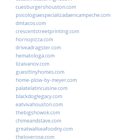
cuesburgershouston.com
psicologiaespecializadaencampeche.com
dmtacos.com
crescentstreetprinting.com
hornopizza.com
driveadragster.com
hematologa.com
lizaivanov.com
guesttinyhomes.com
home-plow-by-meyer.com
palatelatincuisine.com
blackdoglegacy.com
eatvivahouston.com
thebigshowok.com
chimeandstave.com
greatwallseafoodny.com
theloverose.com