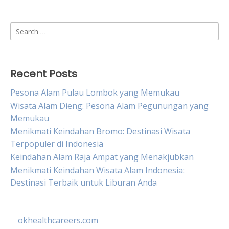
Search
for:
Recent Posts
Pesona Alam Pulau Lombok yang Memukau
Wisata Alam Dieng: Pesona Alam Pegunungan yang
Memukau
Menikmati Keindahan Bromo: Destinasi Wisata
Terpopuler di Indonesia
Keindahan Alam Raja Ampat yang Menakjubkan
Menikmati Keindahan Wisata Alam Indonesia:
Destinasi Terbaik untuk Liburan Anda
okhealthcareers.com