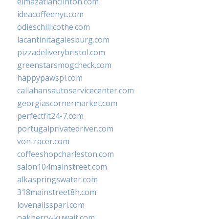
elmazatlanclinton.com
ideacoffeenyc.com
odieschillicothe.com
lacantinitagalesburg.com
pizzadeliverybristol.com
greenstarsmogcheck.com
happypawspl.com
callahansautoservicecenter.com
georgiascornermarket.com
perfectfit24-7.com
portugalprivatedriver.com
von-racer.com
coffeeshopcharleston.com
salon104mainstreet.com
alkaspringswater.com
318mainstreet8h.com
lovenailsspari.com
oakberry-kuwait.com