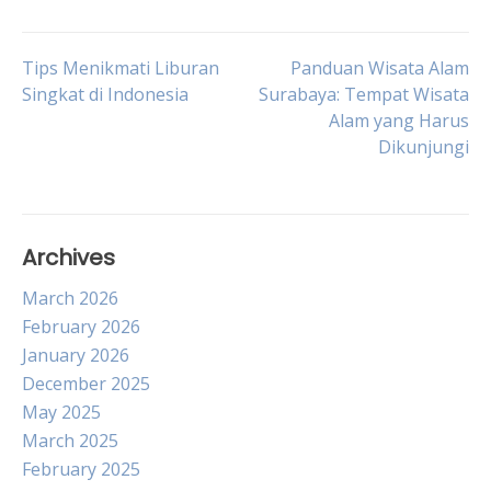
Post
Tips Menikmati Liburan
Panduan Wisata Alam
Singkat di Indonesia
Surabaya: Tempat Wisata
Alam yang Harus
navigation
Dikunjungi
Archives
March 2026
February 2026
January 2026
December 2025
May 2025
March 2025
February 2025