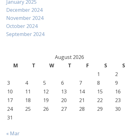
January 2025
December 2024
November 2024
October 2024
September 2024
August 2026
M
T
W
T
F
S
S
1
2
3
4
5
6
7
8
9
10
11
12
13
14
15
16
17
18
19
20
21
22
23
24
25
26
27
28
29
30
31
« Mar