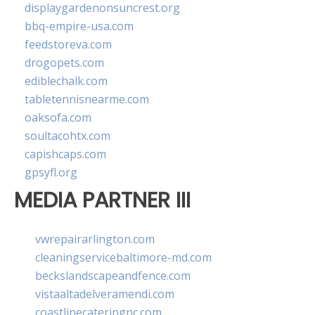
displaygardenonsuncrest.org
bbq-empire-usa.com
feedstoreva.com
drogopets.com
ediblechalk.com
tabletennisnearme.com
oaksofa.com
soultacohtx.com
capishcaps.com
gpsyfl.org
MEDIA PARTNER III
vwrepairarlington.com
cleaningservicebaltimore-md.com
beckslandscapeandfence.com
vistaaltadelveramendi.com
coastlinecateringnc.com