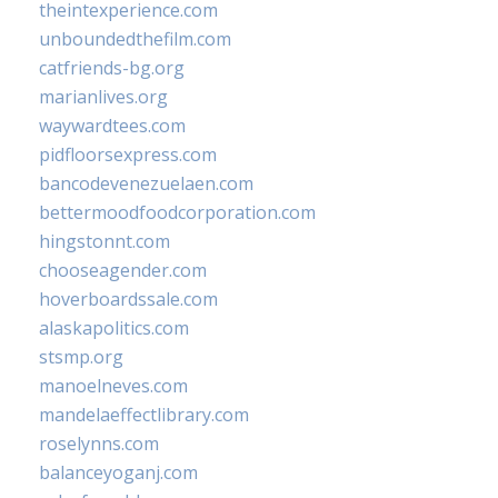
theintexperience.com
unboundedthefilm.com
catfriends-bg.org
marianlives.org
waywardtees.com
pidfloorsexpress.com
bancodevenezuelaen.com
bettermoodfoodcorporation.com
hingstonnt.com
chooseagender.com
hoverboardssale.com
alaskapolitics.com
stsmp.org
manoelneves.com
mandelaeffectlibrary.com
roselynns.com
balanceyoganj.com