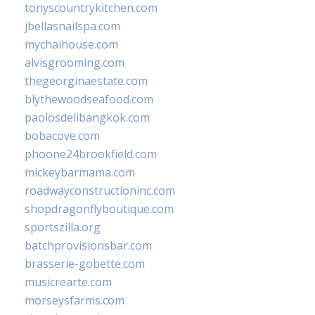
tonyscountrykitchen.com
jbellasnailspa.com
mychaihouse.com
alvisgrooming.com
thegeorginaestate.com
blythewoodseafood.com
paolosdelibangkok.com
bobacove.com
phoone24brookfield.com
mickeybarmama.com
roadwayconstructioninc.com
shopdragonflyboutique.com
sportszilla.org
batchprovisionsbar.com
brasserie-gobette.com
musicrearte.com
morseysfarms.com