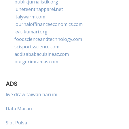
publikjurnalistik.org
juneteenthapparel.net
italywarm.com
journaloffinanceeconomics.com
kvk-kumari.org
foodscienceandtechnology.com
scisportsscience.com
addisababacuisineaz.com
burgerimcamas.com
ADS
live draw taiwan hari ini
Data Macau
Slot Pulsa