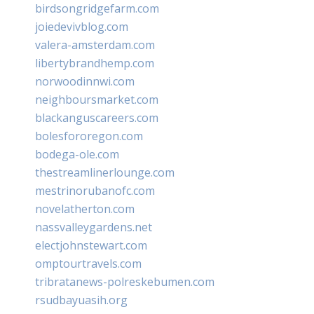
birdsongridgefarm.com
joiedevivblog.com
valera-amsterdam.com
libertybrandhemp.com
norwoodinnwi.com
neighboursmarket.com
blackanguscareers.com
bolesfororegon.com
bodega-ole.com
thestreamlinerlounge.com
mestrinorubanofc.com
novelatherton.com
nassvalleygardens.net
electjohnstewart.com
omptourtravels.com
tribratanews-polreskebumen.com
rsudbayuasih.org