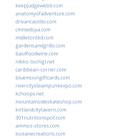
keepjudgewebb.com
anatomyofadventure.com
drivancastillo.com
cmmedspa.com
midletontkd.com
gardensandgrills.com
basilfoodwine.com
nikko-tochigi.net
caribbean-corner.com
bluemoongiftcards.com
rivercitysteampunkexpo.com
kchoops.net
mountainsideskateshop.com
kirtlandcitytavern.com
301nutritionspot.com
ammos-stores.com
loceanecreations.com