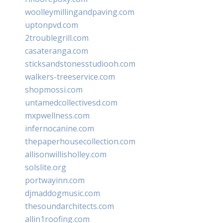
woolleymillingandpaving.com
uptonpvd.com
2troublegrill.com
casateranga.com
sticksandstonesstudiooh.com
walkers-treeservice.com
shopmossi.com
untamedcollectivesd.com
mxpwellness.com
infernocanine.com
thepaperhousecollection.com
allisonwillisholley.com
solslite.org
portwayinn.com
djmaddogmusic.com
thesoundarchitects.com
allin1roofing.com