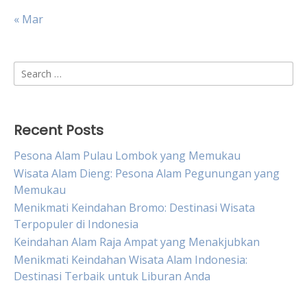
« Mar
Search
for:
Recent Posts
Pesona Alam Pulau Lombok yang Memukau
Wisata Alam Dieng: Pesona Alam Pegunungan yang
Memukau
Menikmati Keindahan Bromo: Destinasi Wisata
Terpopuler di Indonesia
Keindahan Alam Raja Ampat yang Menakjubkan
Menikmati Keindahan Wisata Alam Indonesia:
Destinasi Terbaik untuk Liburan Anda