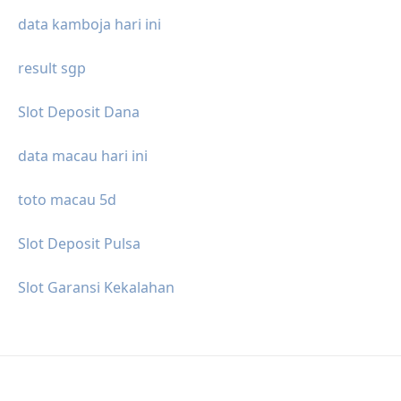
data kamboja hari ini
result sgp
Slot Deposit Dana
data macau hari ini
toto macau 5d
Slot Deposit Pulsa
Slot Garansi Kekalahan