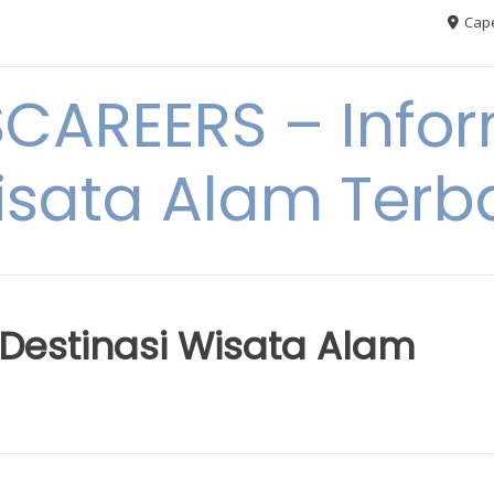
Cape
AREERS – Infor
sata Alam Terb
 Destinasi Wisata Alam