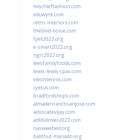
mischieffashion.com
eduwyre.com
retro-interiors.com
theblvd-boise.com
fpet2023.org
e-smart2022.org
ngrc2022.org
leesfamilyfoods.com
lewis-lewis-cpas.com
eleontennis.com
cyetus.com
bradfordshops.com
almadenranchsanjose.com
advocatevijay.com
adlibilimler2023.com
naswwebed.org
balithut-manado.org