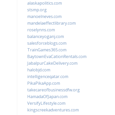
alaskapolitics.com
stsmp.org
manoelneves.com
mandelaeffectlibrary.com
roselynns.com
balanceyoganj.com
salesforceblogs.com
TrainGames365.com
BaytownEvaCationRentals.com
JabalpurCakeDelivery.com
halobjd.com
intelligenceqatar.com
PikaPikaApp.com
takecareofbusinessdfw.org
HamadaOfJapan.com
VersifyLifestyle.com
kingscreekadventures.com