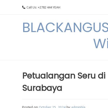
Skip
Call Us: +2782 444 YEAH
to
content
BLACKANGUSC
Wi
Petualangan Seru di
Surabaya
Posted on
October 25, 2024
by
adminbla