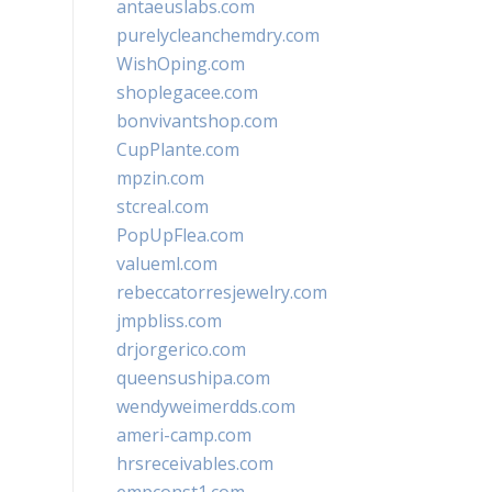
antaeuslabs.com
purelycleanchemdry.com
WishOping.com
shoplegacee.com
bonvivantshop.com
CupPlante.com
mpzin.com
stcreal.com
PopUpFlea.com
valueml.com
rebeccatorresjewelry.com
jmpbliss.com
drjorgerico.com
queensushipa.com
wendyweimerdds.com
ameri-camp.com
hrsreceivables.com