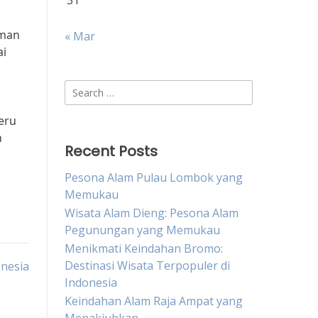
31
aman
« Mar
ai
Search
for:
eru
n
Recent Posts
Pesona Alam Pulau Lombok yang
Memukau
Wisata Alam Dieng: Pesona Alam
Pegunungan yang Memukau
Menikmati Keindahan Bromo:
Destinasi Wisata Terpopuler di
onesia
Indonesia
Keindahan Alam Raja Ampat yang