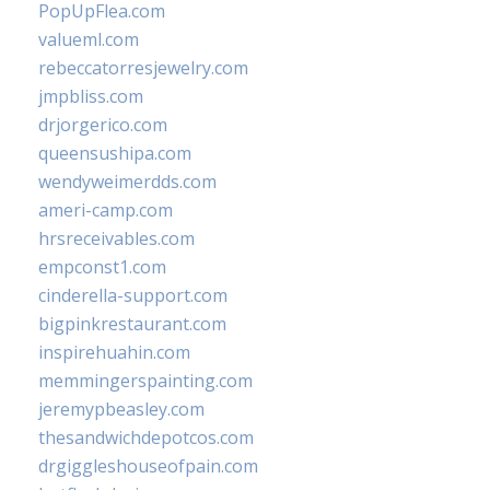
PopUpFlea.com
valueml.com
rebeccatorresjewelry.com
jmpbliss.com
drjorgerico.com
queensushipa.com
wendyweimerdds.com
ameri-camp.com
hrsreceivables.com
empconst1.com
cinderella-support.com
bigpinkrestaurant.com
inspirehuahin.com
memmingerspainting.com
jeremypbeasley.com
thesandwichdepotcos.com
drgiggleshouseofpain.com