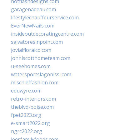
hotflashdesigns.com
garagenadeau.com
lifestylechauffeurservice.com
EverNewNails.com
insideoutdecoratingcentre.com
salvatoresinpoint.com
jovialfloralco.com
johnlscotthometeam.com
u-seehomes.com
watersportslagonissi.com
mischieffashion.com
eduwyre.com
retro-interiors.com
theblvd-boise.com
fpet2023.org
e-smart2022.org
ngrc2022.org
leesfamilyfoods.com