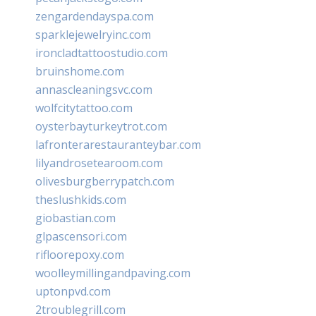
zengardendayspa.com
sparklejewelryinc.com
ironcladtattoostudio.com
bruinshome.com
annascleaningsvc.com
wolfcitytattoo.com
oysterbayturkeytrot.com
lafronterarestauranteybar.com
lilyandrosetearoom.com
olivesburgberrypatch.com
theslushkids.com
giobastian.com
glpascensori.com
rifloorepoxy.com
woolleymillingandpaving.com
uptonpvd.com
2troublegrill.com