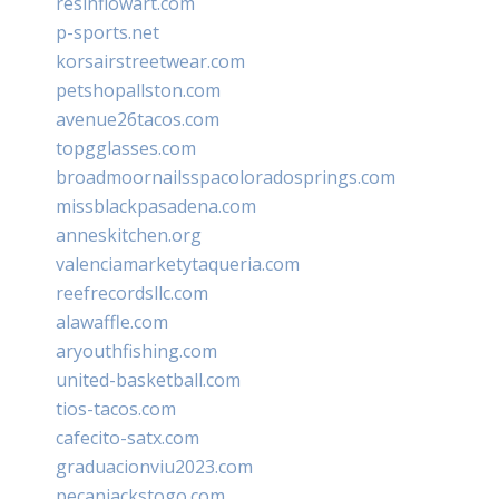
resinflowart.com
p-sports.net
korsairstreetwear.com
petshopallston.com
avenue26tacos.com
topgglasses.com
broadmoornailsspacoloradosprings.com
missblackpasadena.com
anneskitchen.org
valenciamarketytaqueria.com
reefrecordsllc.com
alawaffle.com
aryouthfishing.com
united-basketball.com
tios-tacos.com
cafecito-satx.com
graduacionviu2023.com
pecanjackstogo.com