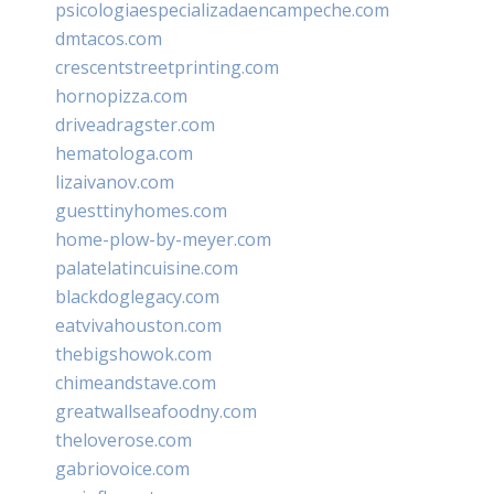
psicologiaespecializadaencampeche.com
dmtacos.com
crescentstreetprinting.com
hornopizza.com
driveadragster.com
hematologa.com
lizaivanov.com
guesttinyhomes.com
home-plow-by-meyer.com
palatelatincuisine.com
blackdoglegacy.com
eatvivahouston.com
thebigshowok.com
chimeandstave.com
greatwallseafoodny.com
theloverose.com
gabriovoice.com