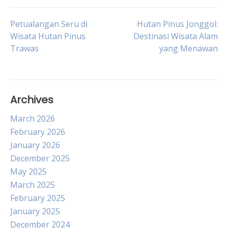
Post
Petualangan Seru di
Hutan Pinus Jonggol:
Wisata Hutan Pinus
Destinasi Wisata Alam
Trawas
yang Menawan
navigation
Archives
March 2026
February 2026
January 2026
December 2025
May 2025
March 2025
February 2025
January 2025
December 2024