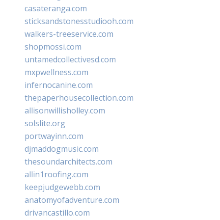
casateranga.com
sticksandstonesstudiooh.com
walkers-treeservice.com
shopmossi.com
untamedcollectivesd.com
mxpwellness.com
infernocanine.com
thepaperhousecollection.com
allisonwillisholley.com
solslite.org
portwayinn.com
djmaddogmusic.com
thesoundarchitects.com
allin1roofing.com
keepjudgewebb.com
anatomyofadventure.com
drivancastillo.com