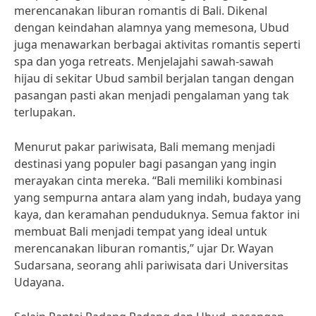
merencanakan liburan romantis di Bali. Dikenal
dengan keindahan alamnya yang memesona, Ubud
juga menawarkan berbagai aktivitas romantis seperti
spa dan yoga retreats. Menjelajahi sawah-sawah
hijau di sekitar Ubud sambil berjalan tangan dengan
pasangan pasti akan menjadi pengalaman yang tak
terlupakan.
Menurut pakar pariwisata, Bali memang menjadi
destinasi yang populer bagi pasangan yang ingin
merayakan cinta mereka. “Bali memiliki kombinasi
yang sempurna antara alam yang indah, budaya yang
kaya, dan keramahan penduduknya. Semua faktor ini
membuat Bali menjadi tempat yang ideal untuk
merencanakan liburan romantis,” ujar Dr. Wayan
Sudarsana, seorang ahli pariwisata dari Universitas
Udayana.