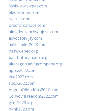
lewis-lewis-cpas.com
eleontennis.com
cyetus.com
bradfordshops.com
almadenranchsanjose.com
advocatevijay.com
adlibilimler2023.com
naswwebed.org
balithut-manado.org
alteregotradingcompany.org
aprce2022.com
ibie2022.com
sbcc-2022.com
AngolaOilAndGas2022.com
Convoy4Freedom2022.com
grur2023.org
hkhk2023.org