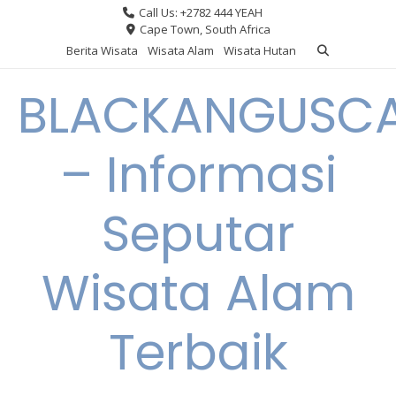
Skip
Call Us: +2782 444 YEAH
to
Cape Town, South Africa
content
Berita Wisata
Wisata Alam
Wisata Hutan
BLACKANGUSCA
– Informasi
Seputar
Wisata Alam
Terbaik