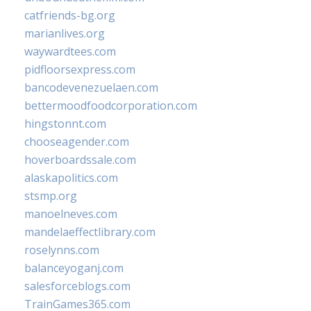
catfriends-bg.org
marianlives.org
waywardtees.com
pidfloorsexpress.com
bancodevenezuelaen.com
bettermoodfoodcorporation.com
hingstonnt.com
chooseagender.com
hoverboardssale.com
alaskapolitics.com
stsmp.org
manoelneves.com
mandelaeffectlibrary.com
roselynns.com
balanceyoganj.com
salesforceblogs.com
TrainGames365.com