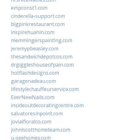
empconst1.com
cinderella-support.com
bigpinkrestaurant.com
inspirehuahin.com
memmingerspainting.com
jeremypbeasley.com
thesandwichdepotcos.com
drgiggleshouseofpain.com
hotflashdesigns.com
garagenadeau.com
lifestylechauffeurservice.com
EverNewNails.com
insideoutdecoratingcentre.com
salvatoresinpoint.com
jovialfloralco.com
johnlscotthometeam.com
u-seehomes.com