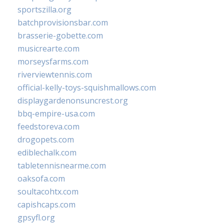
sportszilla.org
batchprovisionsbar.com
brasserie-gobette.com
musicrearte.com
morseysfarms.com
riverviewtennis.com
official-kelly-toys-squishmallows.com
displaygardenonsuncrest.org
bbq-empire-usa.com
feedstoreva.com
drogopets.com
ediblechalk.com
tabletennisnearme.com
oaksofa.com
soultacohtx.com
capishcaps.com
gpsyfl.org