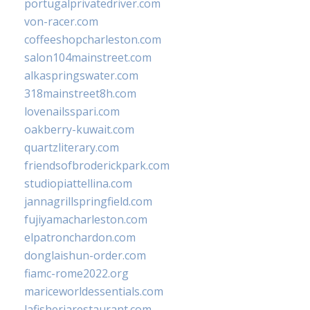
portugalprivatedriver.com
von-racer.com
coffeeshopcharleston.com
salon104mainstreet.com
alkaspringswater.com
318mainstreet8h.com
lovenailsspari.com
oakberry-kuwait.com
quartzliterary.com
friendsofbroderickpark.com
studiopiattellina.com
jannagrillspringfield.com
fujiyamacharleston.com
elpatronchardon.com
donglaishun-order.com
fiamc-rome2022.org
mariceworldessentials.com
lafisheriarestaurant.com