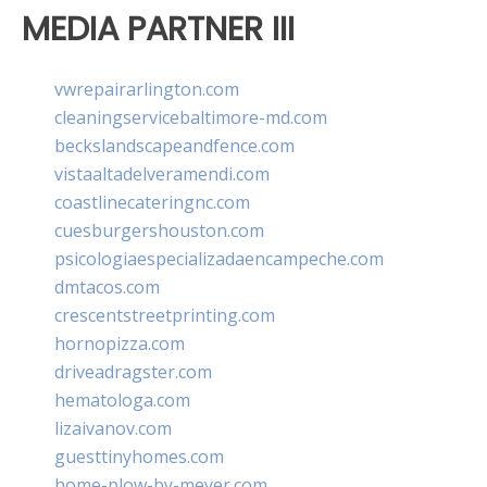
MEDIA PARTNER III
vwrepairarlington.com
cleaningservicebaltimore-md.com
beckslandscapeandfence.com
vistaaltadelveramendi.com
coastlinecateringnc.com
cuesburgershouston.com
psicologiaespecializadaencampeche.com
dmtacos.com
crescentstreetprinting.com
hornopizza.com
driveadragster.com
hematologa.com
lizaivanov.com
guesttinyhomes.com
home-plow-by-meyer.com