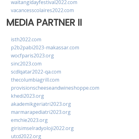
waitangidayfestival2022.com
vacancesscolaires2022.com
MEDIA PARTNER II
isth2022.com
p2b2pabi2023-makassar.com
wocfparis2023.org
sinc2023.com
scdlqatar2022-qa.com
thecolumbiagrill.com
provisionscheeseandwineshoppe.com
khedi2023.org
akademikgeriatri2023.org
marmarapediatri2023.org
emchie2023.org
girisimselradyoloji2022.org
utcd2022.org