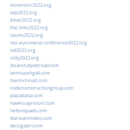
biosensor2022.org
ialp2022.org
klivet2022.org
ifac-hms2022.org
taoms2022.org
iias-euromena-conference2022.org
ivd2022.org
csity2022.org
ibsarstudyabroad.com
bennusehgall.com
tsecincinnati.com
roderconstructiongroup.com
plazabatai.com
hawkscayresort.com
hellonquads.com
diarioanimales.com
decogaleri.com