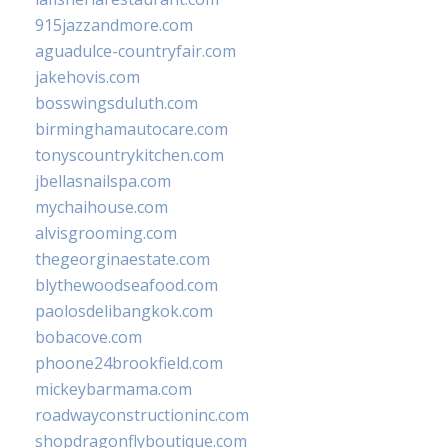
915jazzandmore.com
aguadulce-countryfair.com
jakehovis.com
bosswingsduluth.com
birminghamautocare.com
tonyscountrykitchen.com
jbellasnailspa.com
mychaihouse.com
alvisgrooming.com
thegeorginaestate.com
blythewoodseafood.com
paolosdelibangkok.com
bobacove.com
phoone24brookfield.com
mickeybarmama.com
roadwayconstructioninc.com
shopdragonflyboutique.com