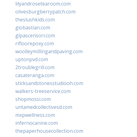
lilyandrosetearoom.com
olivesburgberrypatch.com
theslushkids.com
giobastian.com
glpascensori.com
rifloorepoxy.com
woolleymillingandpaving.com
uptonpvd.com
2troublegrill.com
casateranga.com
sticksandstonesstudiooh.com
walkers-treeservice.com
shopmossi.com
untamedcollectivesd.com
mxpwellness.com
infernocanine.com
thepaperhousecollection.com