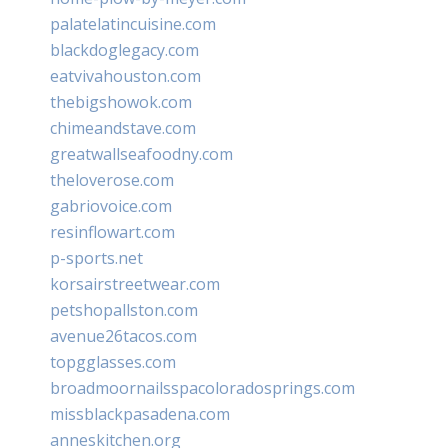
palatelatincuisine.com
blackdoglegacy.com
eatvivahouston.com
thebigshowok.com
chimeandstave.com
greatwallseafoodny.com
theloverose.com
gabriovoice.com
resinflowart.com
p-sports.net
korsairstreetwear.com
petshopallston.com
avenue26tacos.com
topgglasses.com
broadmoornailsspacoloradosprings.com
missblackpasadena.com
anneskitchen.org