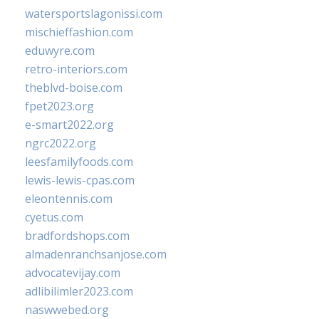
watersportslagonissi.com
mischieffashion.com
eduwyre.com
retro-interiors.com
theblvd-boise.com
fpet2023.org
e-smart2022.org
ngrc2022.org
leesfamilyfoods.com
lewis-lewis-cpas.com
eleontennis.com
cyetus.com
bradfordshops.com
almadenranchsanjose.com
advocatevijay.com
adlibilimler2023.com
naswwebed.org