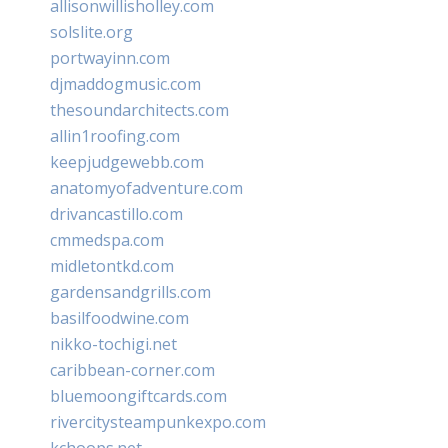
allisonwillisholley.com
solslite.org
portwayinn.com
djmaddogmusic.com
thesoundarchitects.com
allin1roofing.com
keepjudgewebb.com
anatomyofadventure.com
drivancastillo.com
cmmedspa.com
midletontkd.com
gardensandgrills.com
basilfoodwine.com
nikko-tochigi.net
caribbean-corner.com
bluemoongiftcards.com
rivercitysteampunkexpo.com
kchoops.net