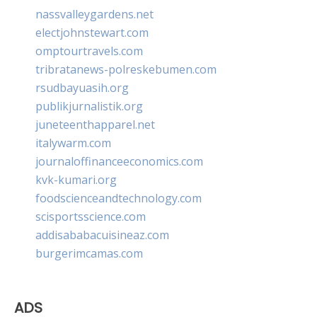
nassvalleygardens.net
electjohnstewart.com
omptourtravels.com
tribratanews-polreskebumen.com
rsudbayuasih.org
publikjurnalistik.org
juneteenthapparel.net
italywarm.com
journaloffinanceeconomics.com
kvk-kumari.org
foodscienceandtechnology.com
scisportsscience.com
addisababacuisineaz.com
burgerimcamas.com
ADS