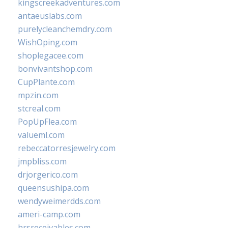
kingscreekadventures.com
antaeuslabs.com
purelycleanchemdry.com
WishOping.com
shoplegacee.com
bonvivantshop.com
CupPlante.com
mpzin.com
stcreal.com
PopUpFlea.com
valueml.com
rebeccatorresjewelry.com
jmpbliss.com
drjorgerico.com
queensushipa.com
wendyweimerdds.com
ameri-camp.com
hrsreceivables.com