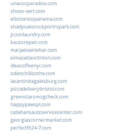
unavozparadios.com
shoes-vert.com
elbotanicopanama.com
shadyoaksrockportrvpark.com
jccoinlaundry.com
kautorepair.com
marjaeswinebar.com
elmazatlanclinton.com
ideacoffeenyc.com
odieschillicothe.com
lacantinitagalesburg.com
pizzadeliverybristol.com
greenstarsmogcheck.com
happypawspl.com
callahansautoservicecenter.com
georgiascornermarket.com
perfectfit24-7.com