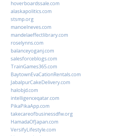
hoverboardssale.com
alaskapolitics.com
stsmp.org
manoelneves.com
mandelaeffectlibrary.com
roselynns.com
balanceyoganj.com
salesforceblogs.com
TrainGames365.com
BaytownEvaCationRentals.com
JabalpurCakeDelivery.com
halobjd.com
intelligenceqatar.com
PikaPikaApp.com
takecareofbusinessdfw.org
HamadaOfJapan.com
VersifyLifestyle.com