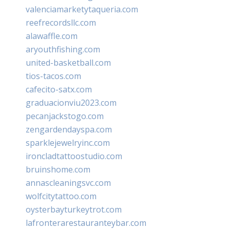
valenciamarketytaqueria.com
reefrecordsllc.com
alawaffle.com
aryouthfishing.com
united-basketball.com
tios-tacos.com
cafecito-satx.com
graduacionviu2023.com
pecanjackstogo.com
zengardendayspa.com
sparklejewelryinc.com
ironcladtattoostudio.com
bruinshome.com
annascleaningsvc.com
wolfcitytattoo.com
oysterbayturkeytrot.com
lafronterarestauranteybar.com