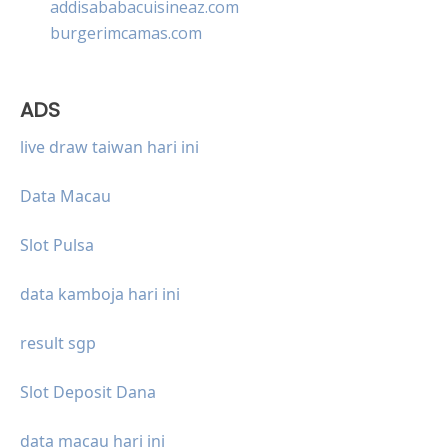
addisababacuisineaz.com
burgerimcamas.com
ADS
live draw taiwan hari ini
Data Macau
Slot Pulsa
data kamboja hari ini
result sgp
Slot Deposit Dana
data macau hari ini