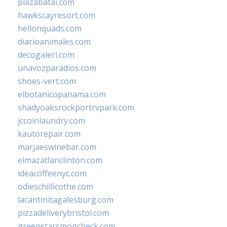
plazabatai.com
hawkscayresort.com
hellonquads.com
diarioanimales.com
decogaleri.com
unavozparadios.com
shoes-vert.com
elbotanicopanama.com
shadyoaksrockportrvpark.com
jccoinlaundry.com
kautorepair.com
marjaeswinebar.com
elmazatlanclinton.com
ideacoffeenyc.com
odieschillicothe.com
lacantinitagalesburg.com
pizzadeliverybristol.com
greenstarsmogcheck.com