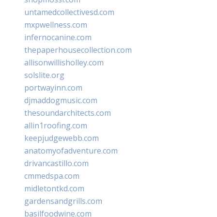
untamedcollectivesd.com
mxpwellness.com
infernocanine.com
thepaperhousecollection.com
allisonwillisholley.com
solslite.org
portwayinn.com
djmaddogmusic.com
thesoundarchitects.com
allin1roofing.com
keepjudgewebb.com
anatomyofadventure.com
drivancastillo.com
cmmedspa.com
midletontkd.com
gardensandgrills.com
basilfoodwine.com