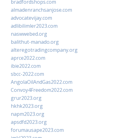
bradfordshops.com
almadenranchsanjose.com
advocatevijay.com
adlibilimler2023.com
naswwebed.org
balithut-manado.org
alteregotradingcompany.org
aprce2022.com
ibie2022.com
sbcc-2022.com
AngolaOilAndGas2022.com
Convoy4Freedom2022.com
grur2023.org
hkhk2023.org
napm2023.org
apsdfd2023.org
forumausape2023.com