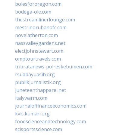
bolesfororegon.com
bodega-ole.com
thestreamlinerlounge.com
mestrinorubanofc.com
novelatherton.com
nassvalleygardens.net
electjohnstewart.com
omptourtravels.com
tribratanews-polreskebumen.com
rsudbayuasih.org
publikjurnalistik.org
juneteenthapparel.net
italywarm.com
journaloffinanceeconomics.com
kvk-kumari.org
foodscienceandtechnology.com
scisportsscience.com