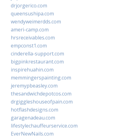
drjorgerico.com
queensushipa.com
wendyweimerdds.com
ameri-camp.com
hrsreceivables.com
empconst1.com
cinderella-support.com
bigpinkrestaurant.com
inspirehuahin.com
memmingerspainting.com
jeremypbeasley.com
thesandwichdepotcos.com
drgiggleshouseofpain.com
hotflashdesigns.com
garagenadeau.com
lifestylechauffeurservice.com
EverNewNails.com