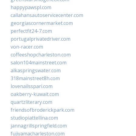
happypawspl.com
callahansautoservicecenter.com
georgiascornermarket.com
perfectfit24-7.com
portugalprivatedriver.com
von-racer.com
coffeeshopcharleston.com
salon104mainstreet.com
alkaspringswater.com
318mainstreet8h.com
lovenailsspari.com
oakberry-kuwait.com
quartzliterary.com
friendsofbroderickpark.com
studiopiattellina.com
jannagrillspringfield.com
fujiyamacharleston.com