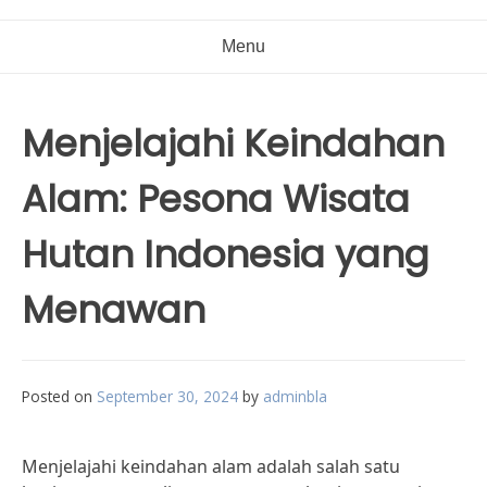
Menu
Menjelajahi Keindahan
Alam: Pesona Wisata
Hutan Indonesia yang
Menawan
Posted on
September 30, 2024
by
adminbla
Menjelajahi keindahan alam adalah salah satu