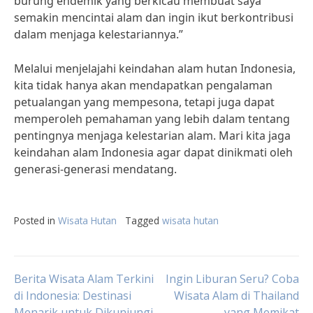
burung endemik yang berkicau membuat saya
semakin mencintai alam dan ingin ikut berkontribusi
dalam menjaga kelestariannya.”
Melalui menjelajahi keindahan alam hutan Indonesia,
kita tidak hanya akan mendapatkan pengalaman
petualangan yang mempesona, tetapi juga dapat
memperoleh pemahaman yang lebih dalam tentang
pentingnya menjaga kelestarian alam. Mari kita jaga
keindahan alam Indonesia agar dapat dinikmati oleh
generasi-generasi mendatang.
Posted in
Wisata Hutan
Tagged
wisata hutan
Post
Berita Wisata Alam Terkini
Ingin Liburan Seru? Coba
di Indonesia: Destinasi
Wisata Alam di Thailand
Menarik untuk Dikunjungi
yang Memikat