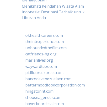
Menakjubkan
Menikmati Keindahan Wisata Alam
Indonesia: Destinasi Terbaik untuk
Liburan Anda
okhealthcareers.com
theintexperience.com
unboundedthefilm.com
catfriends-bg.org
marianlives.org
waywardtees.com
pidfloorsexpress.com
bancodevenezuelaen.com
bettermoodfoodcorporation.com
hingstonnt.com
chooseagender.com
hoverboardssale.com