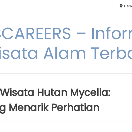
Cape
AREERS – Infor
sata Alam Terb
Wisata Hutan Mycelia:
g Menarik Perhatian