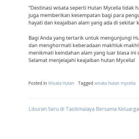
“Destinasi wisata seperti Hutan Mycelia tida
juga memberikan kesempatan bagi para pengu
hayati dan keajaiban alam yang ada di sekitar 
Bagi Anda yang tertarik untuk mengunjungi Hut
dan menghormati keberadaan makhluk-makhluk
menikmati keindahan alam yang luar biasa ini
Selamat menjelajahi keajaiban hutan Mycelia!
Posted in
Wisata Hutan
Tagged
wisata hutan mycelia
Post
Liburan Seru di Tasikmalaya Bersama Keluarga
navigation