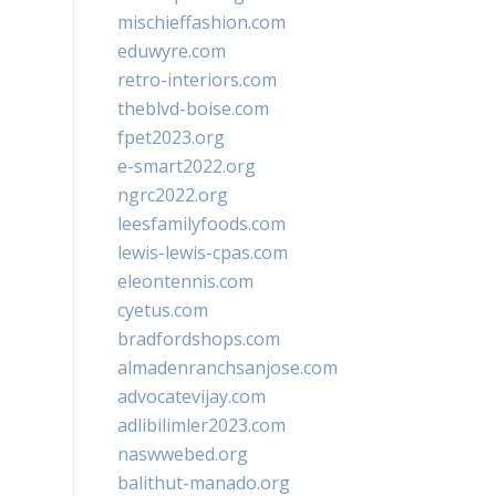
mischieffashion.com
eduwyre.com
retro-interiors.com
theblvd-boise.com
fpet2023.org
e-smart2022.org
ngrc2022.org
leesfamilyfoods.com
lewis-lewis-cpas.com
eleontennis.com
cyetus.com
bradfordshops.com
almadenranchsanjose.com
advocatevijay.com
adlibilimler2023.com
naswwebed.org
balithut-manado.org