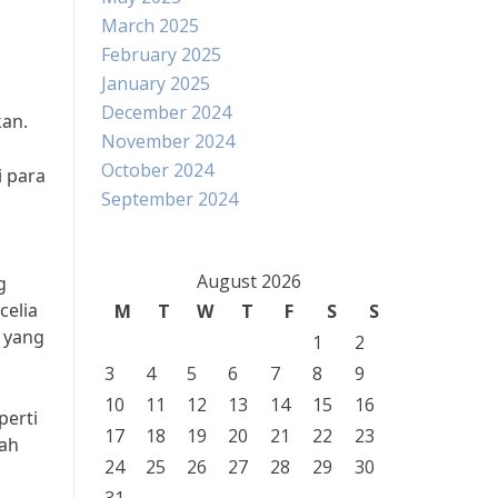
March 2025
February 2025
January 2025
December 2024
kan.
November 2024
October 2024
i para
September 2024
August 2026
g
celia
M
T
W
T
F
S
S
 yang
1
2
3
4
5
6
7
8
9
10
11
12
13
14
15
16
perti
17
18
19
20
21
22
23
bah
24
25
26
27
28
29
30