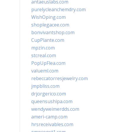
antaeuslabs.com
purelycleanchemdry.com
WishOping.com
shoplegacee.com
bonvivantshop.com
CupPlante.com
mpzin.com
stcreal.com
PopUpFlea.com
valueml.com
rebeccatorresjewelry.com
jmpbliss.com
drjorgerico.com
queensushipa.com
wendyweimerdds.com
ameri-camp.com
hrsreceivables.com