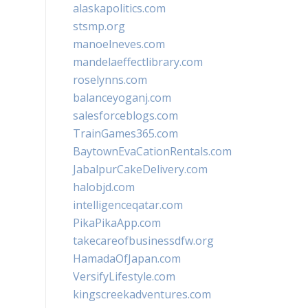
alaskapolitics.com
stsmp.org
manoelneves.com
mandelaeffectlibrary.com
roselynns.com
balanceyoganj.com
salesforceblogs.com
TrainGames365.com
BaytownEvaCationRentals.com
JabalpurCakeDelivery.com
halobjd.com
intelligenceqatar.com
PikaPikaApp.com
takecareofbusinessdfw.org
HamadaOfJapan.com
VersifyLifestyle.com
kingscreekadventures.com