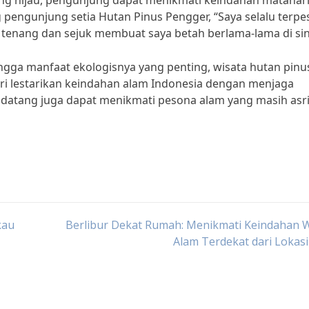
ang hijau, pengunjung dapat menikmati keindahan matahar
 pengunjung setia Hutan Pinus Pengger, “Saya selalu terp
 tenang dan sejuk membuat saya betah berlama-lama di sin
gga manfaat ekologisnya yang penting, wisata hutan pinus
ri lestarikan keindahan alam Indonesia dengan menjaga
ndatang juga dapat menikmati pesona alam yang masih asr
kau
Berlibur Dekat Rumah: Menikmati Keindahan W
Alam Terdekat dari Lokas