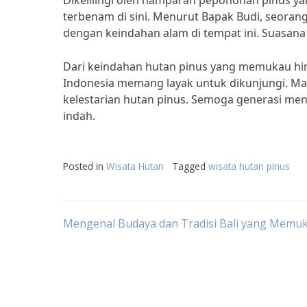
Dikelilingi oleh hamparan pepohonan pinus y
terbenam di sini. Menurut Bapak Budi, seorang
dengan keindahan alam di tempat ini. Suasana
Dari keindahan hutan pinus yang memukau hin
Indonesia memang layak untuk dikunjungi. Ma
kelestarian hutan pinus. Semoga generasi me
indah.
Posted in
Wisata Hutan
Tagged
wisata hutan pinus
Post
Mengenal Budaya dan Tradisi Bali yang Memu
navigation