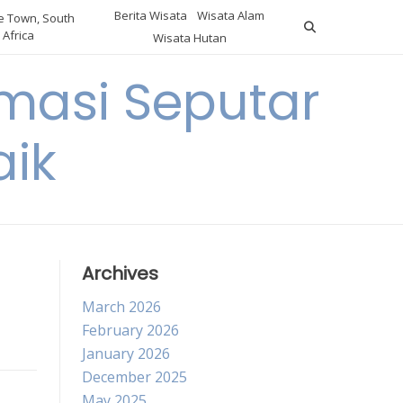
Berita Wisata
Wisata Alam
 Town, South
Africa
Wisata Hutan
masi Seputar
aik
Archives
March 2026
February 2026
January 2026
December 2025
May 2025