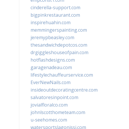
empconst1.com
cinderella-support.com
bigpinkrestaurant.com
inspirehuahin.com
memmingerspainting.com
jeremypbeasley.com
thesandwichdepotcos.com
drgiggleshouseofpain.com
hotflashdesigns.com
garagenadeau.com
lifestylechauffeurservice.com
EverNewNails.com
insideoutdecoratingcentre.com
salvatoresinpoint.com
jovialfloralco.com
johnlscotthometeam.com
u-seehomes.com
watersportslagonissi.com