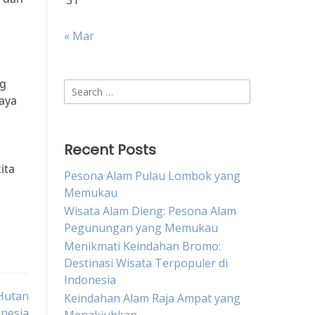
31
« Mar
ng
Search
daya
for:
Recent Posts
ita
Pesona Alam Pulau Lombok yang
Memukau
Wisata Alam Dieng: Pesona Alam
Pegunungan yang Memukau
Menikmati Keindahan Bromo:
Destinasi Wisata Terpopuler di
Indonesia
Hutan
Keindahan Alam Raja Ampat yang
onesia