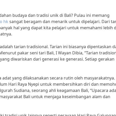
han budaya dan tradisi unik di Bali? Pulau ini memang
to hk
sangat beragam dan menarik untuk dipelajari. Dari ta
 banyak hal yang dapat kita pelajari untuk memahami lebih
atnya.
adalah tarian tradisional. Tarian ini biasanya dipentaskan 
urut pakar seni tari Bali, I Wayan Dibia, “Tarian tradisio
a yang diwariskan dari generasi ke generasi. Setiap gerakan
ra adat yang dilaksanakan secara rutin oleh masyarakatnya.
belum Hari Raya Nyepi untuk membersihkan diri dan memoh
Ngurah Sudiana, seorang ahli keagamaan Bali, “Upacara ad
 masyarakat Bali untuk menjaga keseimbangan alam dan
iki tradisi unik lainnya seperti perayaan Hari Raya Galunga