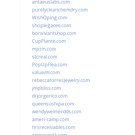
antaeuslabs.com
purelycleanchemdry.com
WishOping.com
shoplegacee.com
bonvivantshop.com
CupPlante.com
mpzin.com
stcreal.com
PopUpFlea.com
valueml.com
rebeccatorresjewelry.com
jmpbliss.com
drjorgerico.com
queensushipa.com
wendyweimerdds.com
ameri-camp.com
hrsreceivables.com