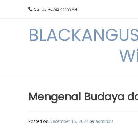
Skip
Call Us: +2782 444 YEAH
to
content
BLACKANGUSC
Wi
Mengenal Budaya dan 
Posted on
December 15, 2024
by
adminbla