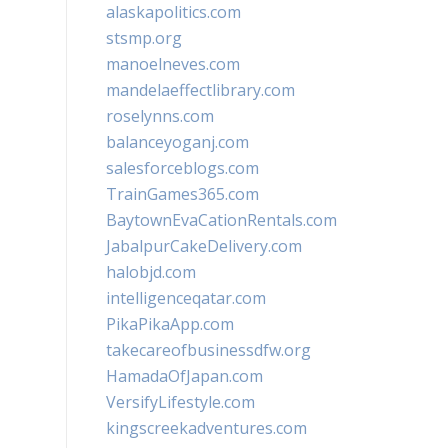
alaskapolitics.com
stsmp.org
manoelneves.com
mandelaeffectlibrary.com
roselynns.com
balanceyoganj.com
salesforceblogs.com
TrainGames365.com
BaytownEvaCationRentals.com
JabalpurCakeDelivery.com
halobjd.com
intelligenceqatar.com
PikaPikaApp.com
takecareofbusinessdfw.org
HamadaOfJapan.com
VersifyLifestyle.com
kingscreekadventures.com