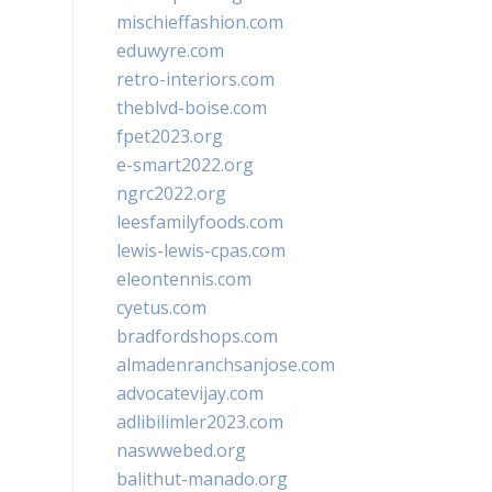
mischieffashion.com
eduwyre.com
retro-interiors.com
theblvd-boise.com
fpet2023.org
e-smart2022.org
ngrc2022.org
leesfamilyfoods.com
lewis-lewis-cpas.com
eleontennis.com
cyetus.com
bradfordshops.com
almadenranchsanjose.com
advocatevijay.com
adlibilimler2023.com
naswwebed.org
balithut-manado.org