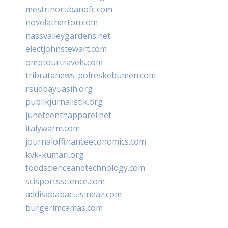
mestrinorubanofc.com
novelatherton.com
nassvalleygardens.net
electjohnstewart.com
omptourtravels.com
tribratanews-polreskebumen.com
rsudbayuasih.org
publikjurnalistik.org
juneteenthapparel.net
italywarm.com
journaloffinanceeconomics.com
kvk-kumari.org
foodscienceandtechnology.com
scisportsscience.com
addisababacuisineaz.com
burgerimcamas.com