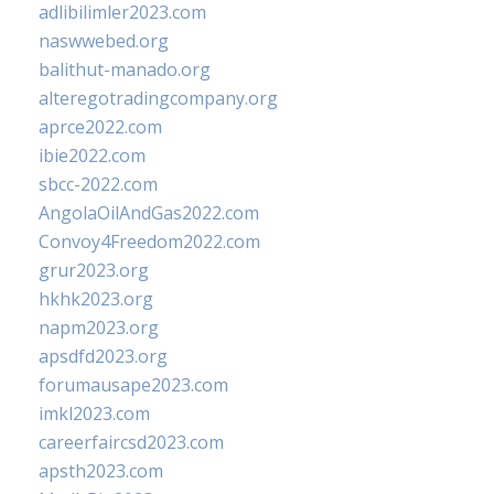
adlibilimler2023.com
naswwebed.org
balithut-manado.org
alteregotradingcompany.org
aprce2022.com
ibie2022.com
sbcc-2022.com
AngolaOilAndGas2022.com
Convoy4Freedom2022.com
grur2023.org
hkhk2023.org
napm2023.org
apsdfd2023.org
forumausape2023.com
imkl2023.com
careerfaircsd2023.com
apsth2023.com