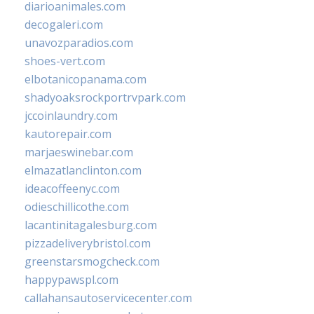
diarioanimales.com
decogaleri.com
unavozparadios.com
shoes-vert.com
elbotanicopanama.com
shadyoaksrockportrvpark.com
jccoinlaundry.com
kautorepair.com
marjaeswinebar.com
elmazatlanclinton.com
ideacoffeenyc.com
odieschillicothe.com
lacantinitagalesburg.com
pizzadeliverybristol.com
greenstarsmogcheck.com
happypawspl.com
callahansautoservicecenter.com