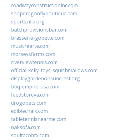
roadwayconstructioninc.com
shopdragonflyboutique.com
sportszilla.org
batchprovisionsbar.com
brasserie-gobette.com
musicrearte.com
morseysfarms.com
riverviewtennis.com
official-kelly-toys-squishmallows.com
displaygardenonsuncrest.org
bbq-empire-usa.com
feedstoreva.com
drogopets.com
ediblechalk.com
tabletennisnearme.com
oaksofa.com
soultacohtx.com