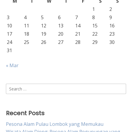
M
T
W
T
F
S
S
1
2
3
4
5
6
7
8
9
10
11
12
13
14
15
16
17
18
19
20
21
22
23
24
25
26
27
28
29
30
31
« Mar
Search
for:
Recent Posts
Pesona Alam Pulau Lombok yang Memukau
Wisata Alam Dieng: Pesona Alam Pegunungan yang