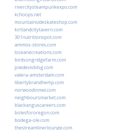
rivercitysteampunkexpo.com
kchoops.net
mountainsideskateshop.com
kirtlandcitytavern.com
301nutritionspot.com
ammos-stores.com
loceanecreations.com
birdsongridgefarm.com
joiedevivblog.com
valera-amsterdam.com
libertybrandhemp.com
norwoodinnwi.com
neighboursmarket.com
blackanguscareers.com
bolesfororegon.com
bodega-ole.com
thestreamlinerlounge.com