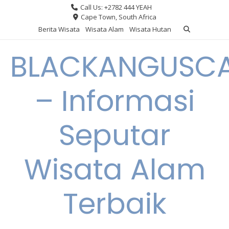
Skip
Call Us: +2782 444 YEAH
to
Cape Town, South Africa
content
Berita Wisata
Wisata Alam
Wisata Hutan
BLACKANGUSCA
– Informasi
Seputar
Wisata Alam
Terbaik