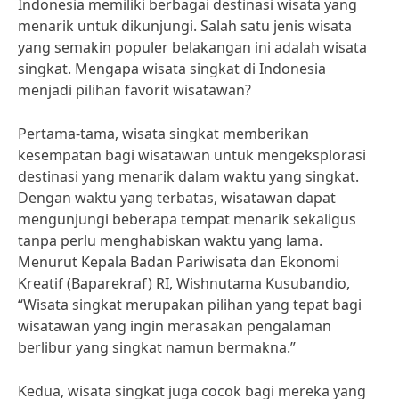
Indonesia memiliki berbagai destinasi wisata yang
menarik untuk dikunjungi. Salah satu jenis wisata
yang semakin populer belakangan ini adalah wisata
singkat. Mengapa wisata singkat di Indonesia
menjadi pilihan favorit wisatawan?
Pertama-tama, wisata singkat memberikan
kesempatan bagi wisatawan untuk mengeksplorasi
destinasi yang menarik dalam waktu yang singkat.
Dengan waktu yang terbatas, wisatawan dapat
mengunjungi beberapa tempat menarik sekaligus
tanpa perlu menghabiskan waktu yang lama.
Menurut Kepala Badan Pariwisata dan Ekonomi
Kreatif (Baparekraf) RI, Wishnutama Kusubandio,
“Wisata singkat merupakan pilihan yang tepat bagi
wisatawan yang ingin merasakan pengalaman
berlibur yang singkat namun bermakna.”
Kedua, wisata singkat juga cocok bagi mereka yang