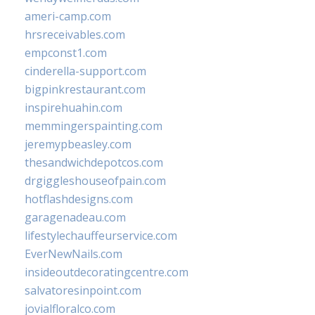
ameri-camp.com
hrsreceivables.com
empconst1.com
cinderella-support.com
bigpinkrestaurant.com
inspirehuahin.com
memmingerspainting.com
jeremypbeasley.com
thesandwichdepotcos.com
drgiggleshouseofpain.com
hotflashdesigns.com
garagenadeau.com
lifestylechauffeurservice.com
EverNewNails.com
insideoutdecoratingcentre.com
salvatoresinpoint.com
jovialfloralco.com