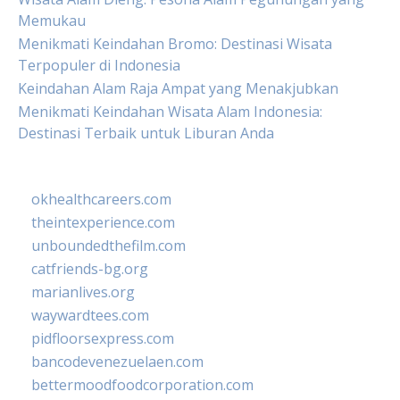
Memukau
Menikmati Keindahan Bromo: Destinasi Wisata
Terpopuler di Indonesia
Keindahan Alam Raja Ampat yang Menakjubkan
Menikmati Keindahan Wisata Alam Indonesia:
Destinasi Terbaik untuk Liburan Anda
okhealthcareers.com
theintexperience.com
unboundedthefilm.com
catfriends-bg.org
marianlives.org
waywardtees.com
pidfloorsexpress.com
bancodevenezuelaen.com
bettermoodfoodcorporation.com