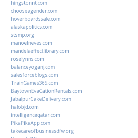
hingstonnt.com
chooseagender.com
hoverboardssale.com
alaskapolitics.com
stsmp.org
manoelneves.com
mandelaeffectlibrary.com
roselynns.com
balanceyoganj.com
salesforceblogs.com
TrainGames365.com
BaytownEvaCationRentals.com
JabalpurCakeDelivery.com
halobjd.com
intelligenceqatar.com
PikaPikaApp.com
takecareofbusinessdfw.org