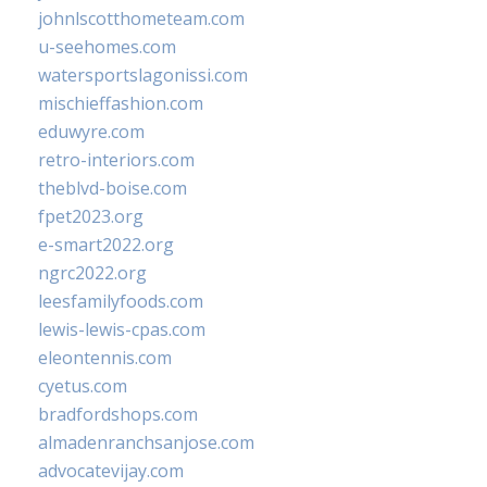
johnlscotthometeam.com
u-seehomes.com
watersportslagonissi.com
mischieffashion.com
eduwyre.com
retro-interiors.com
theblvd-boise.com
fpet2023.org
e-smart2022.org
ngrc2022.org
leesfamilyfoods.com
lewis-lewis-cpas.com
eleontennis.com
cyetus.com
bradfordshops.com
almadenranchsanjose.com
advocatevijay.com