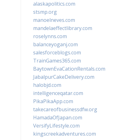
alaskapolitics.com
stsmp.org
manoelneves.com
mandelaeffectlibrary.com
roselynns.com
balanceyoganj.com
salesforceblogs.com
TrainGames365.com
BaytownEvaCationRentals.com
JabalpurCakeDelivery.com
halobjd.com
intelligenceqatar.com
PikaPikaApp.com
takecareofbusinessdfw.org
HamadaOfJapan.com
VersifyLifestyle.com
kingscreekadventures.com