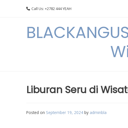
Skip
Call Us: +2782 444 YEAH
to
content
BLACKANGUSC
Wi
Liburan Seru di Wisa
Posted on
September 19, 2024
by
adminbla