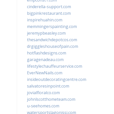
empconst1.com
cinderella-support.com
bigpinkrestaurant.com
inspirehuahin.com
memmingerspainting.com
jeremypbeasley.com
thesandwichdepotcos.com
drgiggleshouseofpain.com
hotflashdesigns.com
garagenadeau.com
lifestylechauffeurservice.com
EverNewNails.com
insideoutdecoratingcentre.com
salvatoresinpoint.com
jovialfloralco.com
johnlscotthometeam.com
u-seehomes.com
watersportslagonissi.com