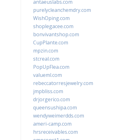
antaeuslabs.com
purelycleanchemdry.com
WishOping.com
shoplegacee.com
bonvivantshop.com
CupPlante.com
mpzin.com
stcreal.com
PopUpFlea.com
valueml.com
rebeccatorresjewelry.com
jmpbliss.com
drjorgerico.com
queensushipa.com
wendyweimerdds.com
ameri-camp.com
hrsreceivables.com