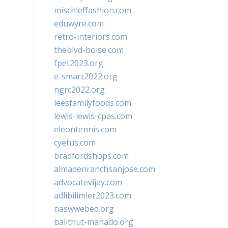
mischieffashion.com
eduwyre.com
retro-interiors.com
theblvd-boise.com
fpet2023.org
e-smart2022.org
ngrc2022.org
leesfamilyfoods.com
lewis-lewis-cpas.com
eleontennis.com
cyetus.com
bradfordshops.com
almadenranchsanjose.com
advocatevijay.com
adlibilimler2023.com
naswwebed.org
balithut-manado.org