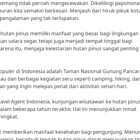
a memang tidak pernah mengecewakan. Dikelilingi pepohona
buran kita semakin berkesan. Menjauh dari hiruk pikuk kot
engalaman yang tak terlupakan.
 hutan pinus memiliki manfaat yang besar bagi lingkungan
an udara segar, tetapi juga menjadi tempat tinggal bagi
 karena itu, menjaga kelestarian hutan pinus sangat penting
populer di Indonesia adalah Taman Nasional Gunung Pancar
dan berbagai kegiatan seru seperti camping, hiking, da
an yang ingin melepas penat dari aktivitas sehari-hari.
Travel Agent Indonesia, kunjungan wisatawan ke hutan pinu
alam beberapa tahun terakhir. Hal ini menunjukkan minat
ningkat.
apat memberikan manfaat kesehatan bagi pengunjung. Menu
donesia, berada di tengah hutan pinus dapat menurunkan ti