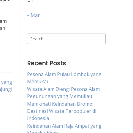
31
« Mar
lam
dan
Search
for:
Recent Posts
Pesona Alam Pulau Lombok yang
Memukau
a yang
njungi
Wisata Alam Dieng: Pesona Alam
Pegunungan yang Memukau
Menikmati Keindahan Bromo:
Destinasi Wisata Terpopuler di
Indonesia
Keindahan Alam Raja Ampat yang