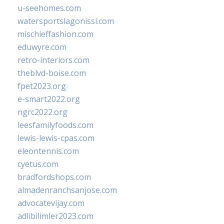
u-seehomes.com
watersportslagonissi.com
mischieffashion.com
eduwyre.com
retro-interiors.com
theblvd-boise.com
fpet2023.org
e-smart2022.org
ngrc2022.org
leesfamilyfoods.com
lewis-lewis-cpas.com
eleontennis.com
cyetus.com
bradfordshops.com
almadenranchsanjose.com
advocatevijay.com
adlibilimler2023.com