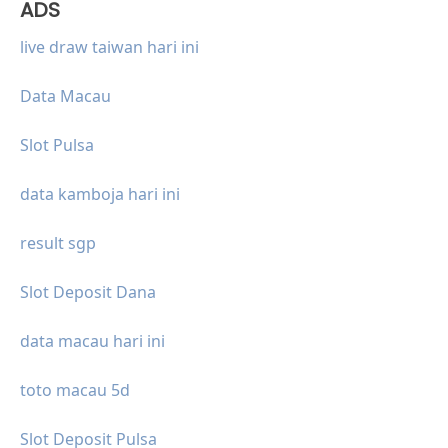
ADS
live draw taiwan hari ini
Data Macau
Slot Pulsa
data kamboja hari ini
result sgp
Slot Deposit Dana
data macau hari ini
toto macau 5d
Slot Deposit Pulsa