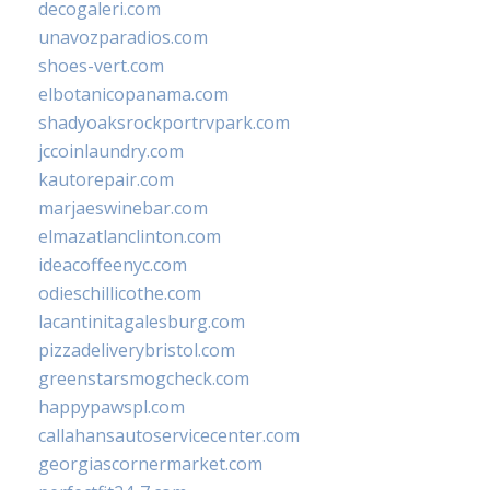
decogaleri.com
unavozparadios.com
shoes-vert.com
elbotanicopanama.com
shadyoaksrockportrvpark.com
jccoinlaundry.com
kautorepair.com
marjaeswinebar.com
elmazatlanclinton.com
ideacoffeenyc.com
odieschillicothe.com
lacantinitagalesburg.com
pizzadeliverybristol.com
greenstarsmogcheck.com
happypawspl.com
callahansautoservicecenter.com
georgiascornermarket.com