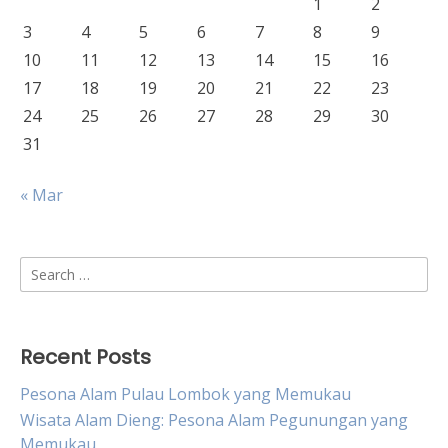
1
2
3
4
5
6
7
8
9
10
11
12
13
14
15
16
17
18
19
20
21
22
23
24
25
26
27
28
29
30
31
« Mar
Search
for:
Recent Posts
Pesona Alam Pulau Lombok yang Memukau
Wisata Alam Dieng: Pesona Alam Pegunungan yang
Memukau