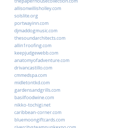
thepaperhousecollection.com
allisonwillisholley.com
solslite.org
portwayinn.com
djmaddogmusic.com
thesoundarchitects.com
allin1roofing.com
keepjudgewebb.com
anatomyofadventure.com
drivancastillo.com
cmmedspa.com
midletontkd.com
gardensandgrills.com
basilfoodwine.com
nikko-tochigi.net
caribbean-corner.com
bluemoongiftcards.com
rivercitysteampunkexpo.com