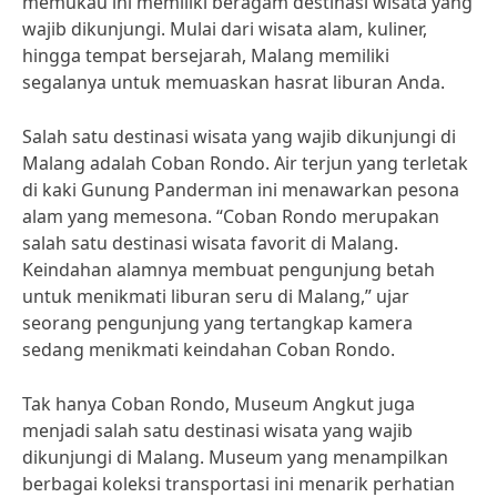
memukau ini memiliki beragam destinasi wisata yang
wajib dikunjungi. Mulai dari wisata alam, kuliner,
hingga tempat bersejarah, Malang memiliki
segalanya untuk memuaskan hasrat liburan Anda.
Salah satu destinasi wisata yang wajib dikunjungi di
Malang adalah Coban Rondo. Air terjun yang terletak
di kaki Gunung Panderman ini menawarkan pesona
alam yang memesona. “Coban Rondo merupakan
salah satu destinasi wisata favorit di Malang.
Keindahan alamnya membuat pengunjung betah
untuk menikmati liburan seru di Malang,” ujar
seorang pengunjung yang tertangkap kamera
sedang menikmati keindahan Coban Rondo.
Tak hanya Coban Rondo, Museum Angkut juga
menjadi salah satu destinasi wisata yang wajib
dikunjungi di Malang. Museum yang menampilkan
berbagai koleksi transportasi ini menarik perhatian