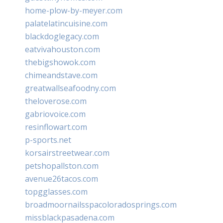
home-plow-by-meyer.com
palatelatincuisine.com
blackdoglegacy.com
eatvivahouston.com
thebigshowok.com
chimeandstave.com
greatwallseafoodny.com
theloverose.com
gabriovoice.com
resinflowart.com
p-sports.net
korsairstreetwear.com
petshopallston.com
avenue26tacos.com
topgglasses.com
broadmoornailsspacoloradosprings.com
missblackpasadena.com