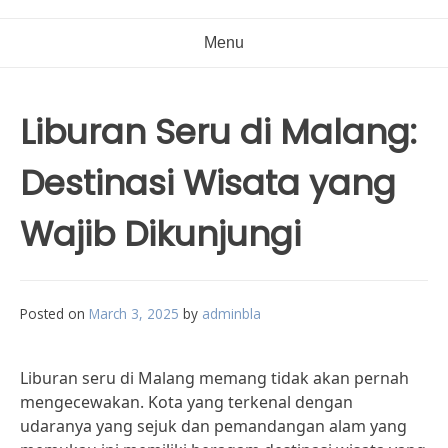
Menu
Liburan Seru di Malang:
Destinasi Wisata yang
Wajib Dikunjungi
Posted on
March 3, 2025
by
adminbla
Liburan seru di Malang memang tidak akan pernah
mengecewakan. Kota yang terkenal dengan
udaranya yang sejuk dan pemandangan alam yang