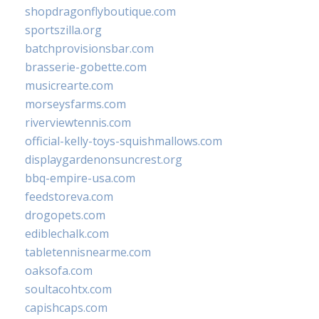
shopdragonflyboutique.com
sportszilla.org
batchprovisionsbar.com
brasserie-gobette.com
musicrearte.com
morseysfarms.com
riverviewtennis.com
official-kelly-toys-squishmallows.com
displaygardenonsuncrest.org
bbq-empire-usa.com
feedstoreva.com
drogopets.com
ediblechalk.com
tabletennisnearme.com
oaksofa.com
soultacohtx.com
capishcaps.com