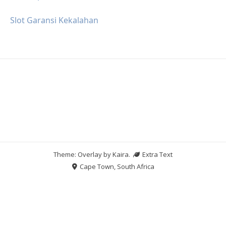
Slot Garansi Kekalahan
Theme: Overlay by
Kaira
.
Extra Text
Cape Town, South Africa