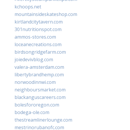
kchoops.net
mountainsideskateshop.com
kirtlandcitytavern.com
301nutritionspot.com
ammos-stores.com
loceanecreations.com
birdsongridgefarm.com
joiedevivblog.com
valera-amsterdam.com
libertybrandhemp.com
norwoodinnwi.com
neighboursmarket.com
blackanguscareers.com
bolesfororegon.com
bodega-ole.com
thestreamlinerlounge.com
mestrinorubanofc.com