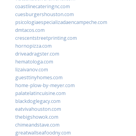
coastlinecateringnc.com
cuesburgershouston.com
psicologiaespecializadaencampeche.com
dmtacos.com
crescentstreetprinting.com
hornopizza.com
driveadragster.com
hematologa.com
lizaivanov.com
guesttinyhomes.com
home-plow-by-meyer.com
palatelatincuisine.com
blackdoglegacy.com
eatvivahouston.com
thebigshowok.com
chimeandstave.com
greatwallseafoodny.com