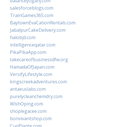
balanceyoganj.com
salesforceblogs.com
TrainGames365.com
BaytownEvaCationRentals.com
JabalpurCakeDelivery.com
halobjd.com
intelligenceqatar.com
PikaPikaApp.com
takecareofbusinessdfw.org
HamadaOfJapan.com
VersifyLifestyle.com
kingscreekadventures.com
antaeuslabs.com
purelycleanchemdry.com
WishOping.com
shoplegacee.com
bonvivantshop.com
CupPlante.com