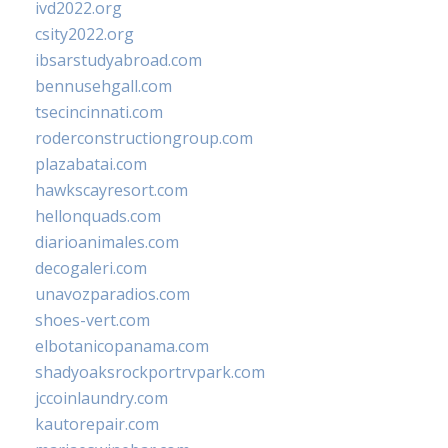
ivd2022.org
csity2022.org
ibsarstudyabroad.com
bennusehgall.com
tsecincinnati.com
roderconstructiongroup.com
plazabatai.com
hawkscayresort.com
hellonquads.com
diarioanimales.com
decogaleri.com
unavozparadios.com
shoes-vert.com
elbotanicopanama.com
shadyoaksrockportrvpark.com
jccoinlaundry.com
kautorepair.com