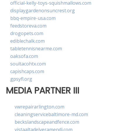
official-kelly-toys-squishmallows.com
displaygardenonsuncrest.org
bbq-empire-usa.com
feedstoreva.com
drogopets.com
ediblechalk.com
tabletennisnearme.com
oaksofa.com
soultacohtx.com
capishcaps.com
gpsyfl.org
MEDIA PARTNER III
vwrepairarlington.com
cleaningservicebaltimore-md.com
beckslandscapeandfence.com
vistaaltadelveramendi.com