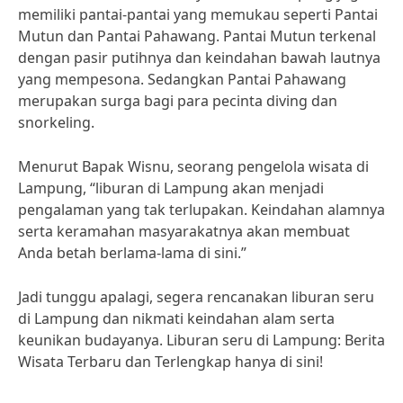
memiliki pantai-pantai yang memukau seperti Pantai
Mutun dan Pantai Pahawang. Pantai Mutun terkenal
dengan pasir putihnya dan keindahan bawah lautnya
yang mempesona. Sedangkan Pantai Pahawang
merupakan surga bagi para pecinta diving dan
snorkeling.
Menurut Bapak Wisnu, seorang pengelola wisata di
Lampung, “liburan di Lampung akan menjadi
pengalaman yang tak terlupakan. Keindahan alamnya
serta keramahan masyarakatnya akan membuat
Anda betah berlama-lama di sini.”
Jadi tunggu apalagi, segera rencanakan liburan seru
di Lampung dan nikmati keindahan alam serta
keunikan budayanya. Liburan seru di Lampung: Berita
Wisata Terbaru dan Terlengkap hanya di sini!