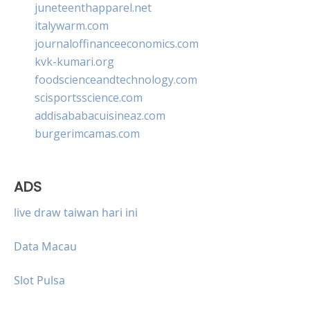
juneteenthapparel.net
italywarm.com
journaloffinanceeconomics.com
kvk-kumari.org
foodscienceandtechnology.com
scisportsscience.com
addisababacuisineaz.com
burgerimcamas.com
ADS
live draw taiwan hari ini
Data Macau
Slot Pulsa