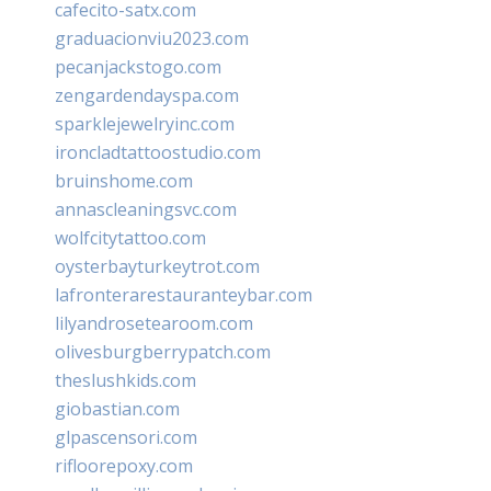
cafecito-satx.com
graduacionviu2023.com
pecanjackstogo.com
zengardendayspa.com
sparklejewelryinc.com
ironcladtattoostudio.com
bruinshome.com
annascleaningsvc.com
wolfcitytattoo.com
oysterbayturkeytrot.com
lafronterarestauranteybar.com
lilyandrosetearoom.com
olivesburgberrypatch.com
theslushkids.com
giobastian.com
glpascensori.com
rifloorepoxy.com