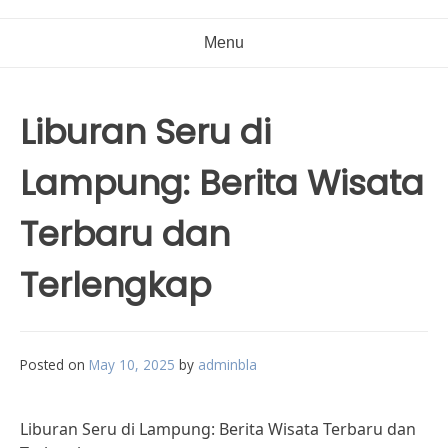
Menu
Liburan Seru di
Lampung: Berita Wisata
Terbaru dan
Terlengkap
Posted on
May 10, 2025
by
adminbla
Liburan Seru di Lampung: Berita Wisata Terbaru dan