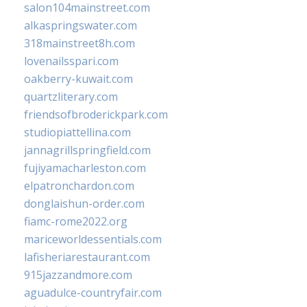
salon104mainstreet.com
alkaspringswater.com
318mainstreet8h.com
lovenailsspari.com
oakberry-kuwait.com
quartzliterary.com
friendsofbroderickpark.com
studiopiattellina.com
jannagrillspringfield.com
fujiyamacharleston.com
elpatronchardon.com
donglaishun-order.com
fiamc-rome2022.org
mariceworldessentials.com
lafisheriarestaurant.com
915jazzandmore.com
aguadulce-countryfair.com