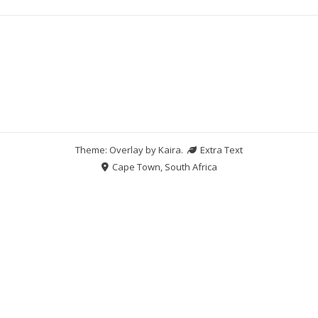
Theme: Overlay by
Kaira
.
Extra Text
Cape Town, South Africa