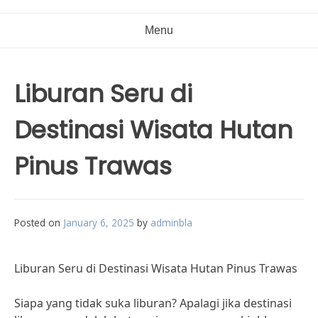
Menu
Liburan Seru di
Destinasi Wisata Hutan
Pinus Trawas
Posted on
January 6, 2025
by
adminbla
Liburan Seru di Destinasi Wisata Hutan Pinus Trawas
Siapa yang tidak suka liburan? Apalagi jika destinasi