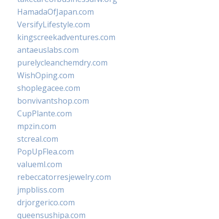
HamadaOfJapan.com
VersifyLifestyle.com
kingscreekadventures.com
antaeuslabs.com
purelycleanchemdry.com
WishOping.com
shoplegacee.com
bonvivantshop.com
CupPlante.com
mpzin.com
stcreal.com
PopUpFlea.com
valueml.com
rebeccatorresjewelry.com
jmpbliss.com
drjorgerico.com
queensushipa.com