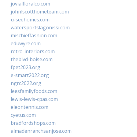
jovialfloralco.com
johnlscotthometeam.com
u-seehomes.com
watersportslagonissi.com
mischieffashion.com
eduwyre.com
retro-interiors.com
theblvd-boise.com
fpet2023.org
e-smart2022.org
ngrc2022.org
leesfamilyfoods.com
lewis-lewis-cpas.com
eleontennis.com
cyetus.com
bradfordshops.com
almadenranchsanjose.com