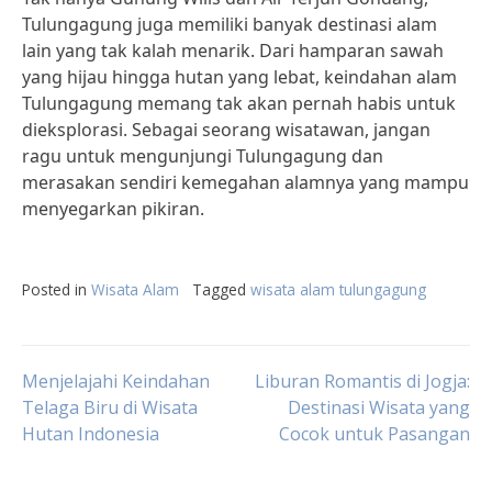
Tulungagung juga memiliki banyak destinasi alam
lain yang tak kalah menarik. Dari hamparan sawah
yang hijau hingga hutan yang lebat, keindahan alam
Tulungagung memang tak akan pernah habis untuk
dieksplorasi. Sebagai seorang wisatawan, jangan
ragu untuk mengunjungi Tulungagung dan
merasakan sendiri kemegahan alamnya yang mampu
menyegarkan pikiran.
Posted in
Wisata Alam
Tagged
wisata alam tulungagung
Post
Menjelajahi Keindahan
Liburan Romantis di Jogja:
Telaga Biru di Wisata
Destinasi Wisata yang
Hutan Indonesia
Cocok untuk Pasangan
navigation