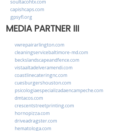
soultacohtx.com
capishcaps.com
gpsyfl.org
MEDIA PARTNER III
vwrepairarlington.com
cleaningservicebaltimore-md.com
beckslandscapeandfence.com
vistaaltadelveramendi.com
coastlinecateringnc.com
cuesburgershouston.com
psicologiaespecializadaencampeche.com
dmtacos.com
crescentstreetprinting.com
hornopizza.com
driveadragster.com
hematologa.com