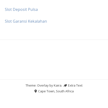
Slot Deposit Pulsa
Slot Garansi Kekalahan
Theme: Overlay by
Kaira
.
Extra Text
Cape Town, South Africa