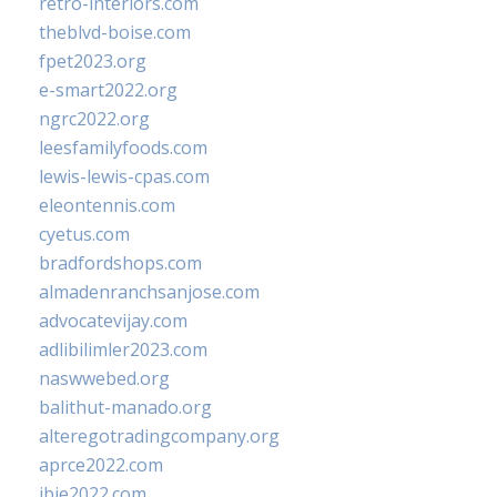
retro-interiors.com
theblvd-boise.com
fpet2023.org
e-smart2022.org
ngrc2022.org
leesfamilyfoods.com
lewis-lewis-cpas.com
eleontennis.com
cyetus.com
bradfordshops.com
almadenranchsanjose.com
advocatevijay.com
adlibilimler2023.com
naswwebed.org
balithut-manado.org
alteregotradingcompany.org
aprce2022.com
ibie2022.com