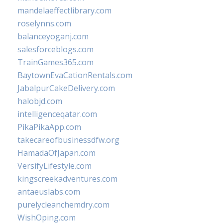
mandelaeffectlibrary.com
roselynns.com
balanceyoganj.com
salesforceblogs.com
TrainGames365.com
BaytownEvaCationRentals.com
JabalpurCakeDelivery.com
halobjd.com
intelligenceqatar.com
PikaPikaApp.com
takecareofbusinessdfw.org
HamadaOfJapan.com
VersifyLifestyle.com
kingscreekadventures.com
antaeuslabs.com
purelycleanchemdry.com
WishOping.com