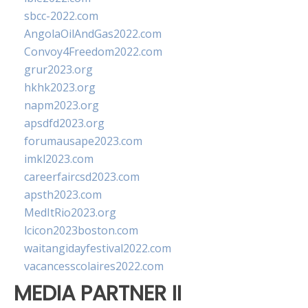
sbcc-2022.com
AngolaOilAndGas2022.com
Convoy4Freedom2022.com
grur2023.org
hkhk2023.org
napm2023.org
apsdfd2023.org
forumausape2023.com
imkl2023.com
careerfaircsd2023.com
apsth2023.com
MedItRio2023.org
lcicon2023boston.com
waitangidayfestival2022.com
vacancesscolaires2022.com
MEDIA PARTNER II