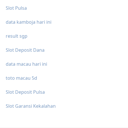
Slot Pulsa
data kamboja hari ini
result sgp
Slot Deposit Dana
data macau hari ini
toto macau 5d
Slot Deposit Pulsa
Slot Garansi Kekalahan