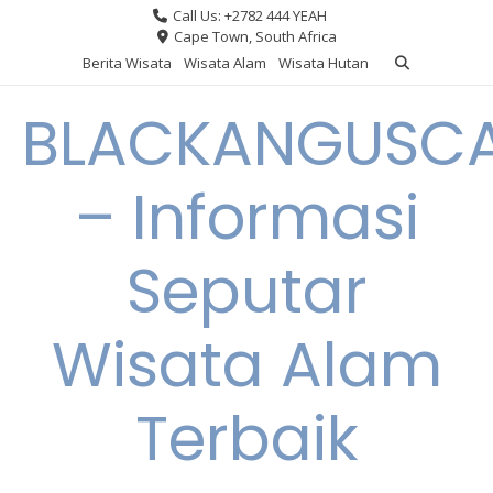
Skip
Call Us: +2782 444 YEAH
to
Cape Town, South Africa
content
Berita Wisata
Wisata Alam
Wisata Hutan
BLACKANGUSCA
– Informasi
Seputar
Wisata Alam
Terbaik