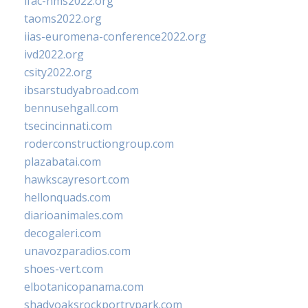
ifac-hms2022.org
taoms2022.org
iias-euromena-conference2022.org
ivd2022.org
csity2022.org
ibsarstudyabroad.com
bennusehgall.com
tsecincinnati.com
roderconstructiongroup.com
plazabatai.com
hawkscayresort.com
hellonquads.com
diarioanimales.com
decogaleri.com
unavozparadios.com
shoes-vert.com
elbotanicopanama.com
shadyoaksrockportrvpark.com