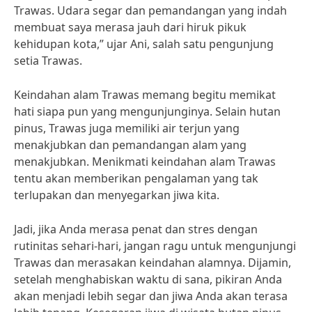
Trawas. Udara segar dan pemandangan yang indah
membuat saya merasa jauh dari hiruk pikuk
kehidupan kota,” ujar Ani, salah satu pengunjung
setia Trawas.
Keindahan alam Trawas memang begitu memikat
hati siapa pun yang mengunjunginya. Selain hutan
pinus, Trawas juga memiliki air terjun yang
menakjubkan dan pemandangan alam yang
menakjubkan. Menikmati keindahan alam Trawas
tentu akan memberikan pengalaman yang tak
terlupakan dan menyegarkan jiwa kita.
Jadi, jika Anda merasa penat dan stres dengan
rutinitas sehari-hari, jangan ragu untuk mengunjungi
Trawas dan merasakan keindahan alamnya. Dijamin,
setelah menghabiskan waktu di sana, pikiran Anda
akan menjadi lebih segar dan jiwa Anda akan terasa