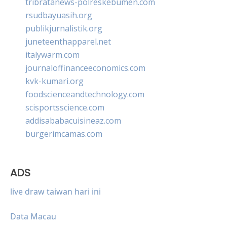
tribratanews-polreskebumen.com
rsudbayuasih.org
publikjurnalistik.org
juneteenthapparel.net
italywarm.com
journaloffinanceeconomics.com
kvk-kumari.org
foodscienceandtechnology.com
scisportsscience.com
addisababacuisineaz.com
burgerimcamas.com
ADS
live draw taiwan hari ini
Data Macau