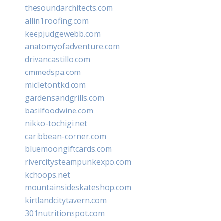
thesoundarchitects.com
allin1roofing.com
keepjudgewebb.com
anatomyofadventure.com
drivancastillo.com
cmmedspa.com
midletontkd.com
gardensandgrills.com
basilfoodwine.com
nikko-tochigi.net
caribbean-corner.com
bluemoongiftcards.com
rivercitysteampunkexpo.com
kchoops.net
mountainsideskateshop.com
kirtlandcitytavern.com
301nutritionspot.com