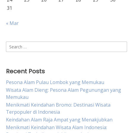
31
« Mar
Search
for:
Recent Posts
Pesona Alam Pulau Lombok yang Memukau
Wisata Alam Dieng: Pesona Alam Pegunungan yang
Memukau
Menikmati Keindahan Bromo: Destinasi Wisata
Terpopuler di Indonesia
Keindahan Alam Raja Ampat yang Menakjubkan
Menikmati Keindahan Wisata Alam Indonesia: