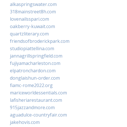
alkaspringswater.com
318mainstreet8h.com
lovenailsspari.com
oakberry-kuwait.com
quartzliterary.com
friendsofbroderickpark.com
studiopiattellina.com
jannagrillspringfield.com
fujiyamacharleston.com
elpatronchardon.com
donglaishun-order.com
fiamc-rome2022.org
mariceworldessentials.com
lafisheriarestaurant.com
915jazzandmore.com
aguadulce-countryfair.com
jakehovis.com