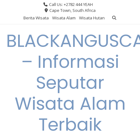
Skip
Call Us: +2782 444 YEAH
to
Cape Town, South Africa
content
Berita Wisata
Wisata Alam
Wisata Hutan
BLACKANGUSCA
– Informasi
Seputar
Wisata Alam
Terbaik