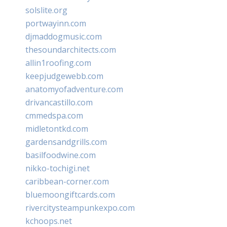
solslite.org
portwayinn.com
djmaddogmusic.com
thesoundarchitects.com
allin1roofing.com
keepjudgewebb.com
anatomyofadventure.com
drivancastillo.com
cmmedspa.com
midletontkd.com
gardensandgrills.com
basilfoodwine.com
nikko-tochigi.net
caribbean-corner.com
bluemoongiftcards.com
rivercitysteampunkexpo.com
kchoops.net