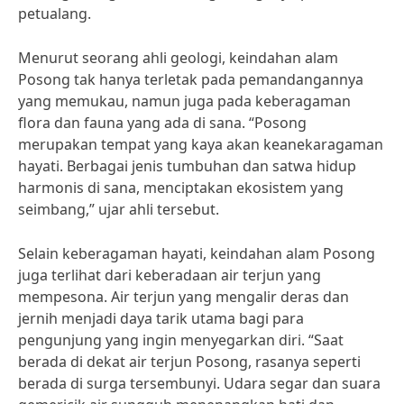
petualang.
Menurut seorang ahli geologi, keindahan alam
Posong tak hanya terletak pada pemandangannya
yang memukau, namun juga pada keberagaman
flora dan fauna yang ada di sana. “Posong
merupakan tempat yang kaya akan keanekaragaman
hayati. Berbagai jenis tumbuhan dan satwa hidup
harmonis di sana, menciptakan ekosistem yang
seimbang,” ujar ahli tersebut.
Selain keberagaman hayati, keindahan alam Posong
juga terlihat dari keberadaan air terjun yang
mempesona. Air terjun yang mengalir deras dan
jernih menjadi daya tarik utama bagi para
pengunjung yang ingin menyegarkan diri. “Saat
berada di dekat air terjun Posong, rasanya seperti
berada di surga tersembunyi. Udara segar dan suara