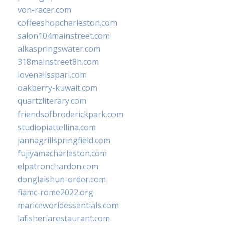
von-racer.com
coffeeshopcharleston.com
salon104mainstreet.com
alkaspringswater.com
318mainstreet8h.com
lovenailsspari.com
oakberry-kuwait.com
quartzliterary.com
friendsofbroderickpark.com
studiopiattellina.com
jannagrillspringfield.com
fujiyamacharleston.com
elpatronchardon.com
donglaishun-order.com
fiamc-rome2022.org
mariceworldessentials.com
lafisheriarestaurant.com