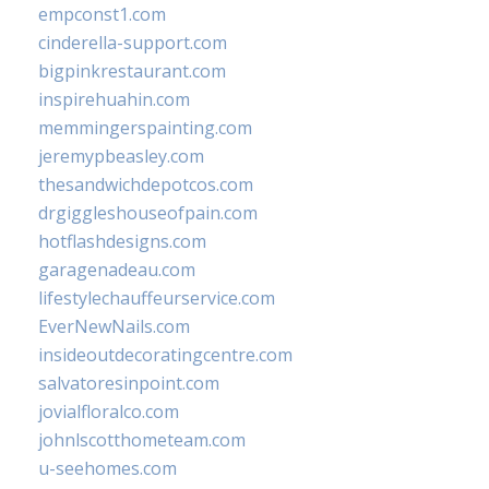
empconst1.com
cinderella-support.com
bigpinkrestaurant.com
inspirehuahin.com
memmingerspainting.com
jeremypbeasley.com
thesandwichdepotcos.com
drgiggleshouseofpain.com
hotflashdesigns.com
garagenadeau.com
lifestylechauffeurservice.com
EverNewNails.com
insideoutdecoratingcentre.com
salvatoresinpoint.com
jovialfloralco.com
johnlscotthometeam.com
u-seehomes.com