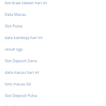
live draw taiwan hari ini
Data Macau
Slot Pulsa
data kamboja hari ini
result sgp
Slot Deposit Dana
data macau hari ini
toto macau 5d
Slot Deposit Pulsa