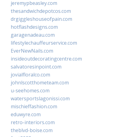
jeremypbeasley.com
thesandwichdepotcos.com
drgiggleshouseofpain.com
hotflashdesigns.com
garagenadeau.com
lifestylechauffeurservice.com
EverNewNails.com
insideoutdecoratingcentre.com
salvatoresinpoint.com
jovialfloralco.com
johnlscotthometeam.com
u-seehomes.com
watersportslagonissi.com
mischieffashion.com
eduwyre.com
retro-interiors.com
theblvd-boise.com