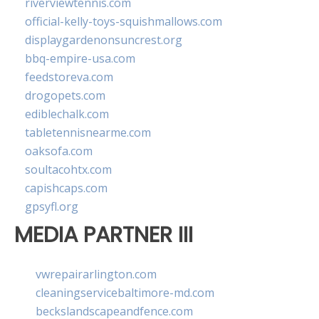
riverviewtennis.com
official-kelly-toys-squishmallows.com
displaygardenonsuncrest.org
bbq-empire-usa.com
feedstoreva.com
drogopets.com
ediblechalk.com
tabletennisnearme.com
oaksofa.com
soultacohtx.com
capishcaps.com
gpsyfl.org
MEDIA PARTNER III
vwrepairarlington.com
cleaningservicebaltimore-md.com
beckslandscapeandfence.com