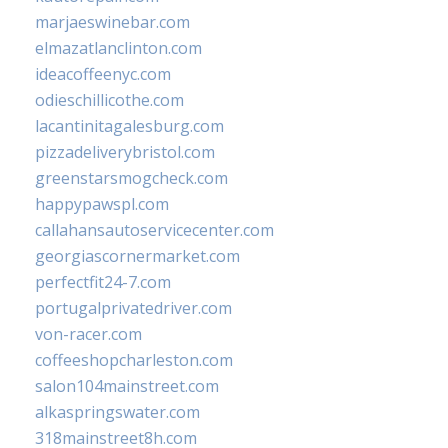
marjaeswinebar.com
elmazatlanclinton.com
ideacoffeenyc.com
odieschillicothe.com
lacantinitagalesburg.com
pizzadeliverybristol.com
greenstarsmogcheck.com
happypawspl.com
callahansautoservicecenter.com
georgiascornermarket.com
perfectfit24-7.com
portugalprivatedriver.com
von-racer.com
coffeeshopcharleston.com
salon104mainstreet.com
alkaspringswater.com
318mainstreet8h.com