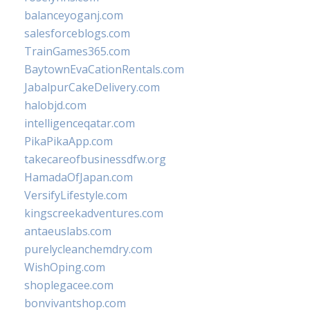
balanceyoganj.com
salesforceblogs.com
TrainGames365.com
BaytownEvaCationRentals.com
JabalpurCakeDelivery.com
halobjd.com
intelligenceqatar.com
PikaPikaApp.com
takecareofbusinessdfw.org
HamadaOfJapan.com
VersifyLifestyle.com
kingscreekadventures.com
antaeuslabs.com
purelycleanchemdry.com
WishOping.com
shoplegacee.com
bonvivantshop.com