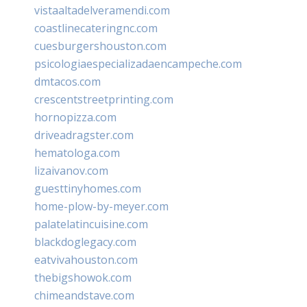
vistaaltadelveramendi.com
coastlinecateringnc.com
cuesburgershouston.com
psicologiaespecializadaencampeche.com
dmtacos.com
crescentstreetprinting.com
hornopizza.com
driveadragster.com
hematologa.com
lizaivanov.com
guesttinyhomes.com
home-plow-by-meyer.com
palatelatincuisine.com
blackdoglegacy.com
eatvivahouston.com
thebigshowok.com
chimeandstave.com