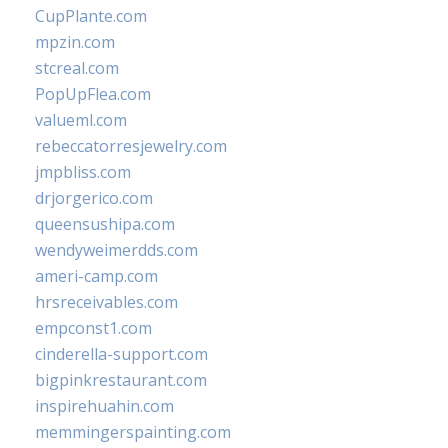
CupPlante.com
mpzin.com
stcreal.com
PopUpFlea.com
valueml.com
rebeccatorresjewelry.com
jmpbliss.com
drjorgerico.com
queensushipa.com
wendyweimerdds.com
ameri-camp.com
hrsreceivables.com
empconst1.com
cinderella-support.com
bigpinkrestaurant.com
inspirehuahin.com
memmingerspainting.com