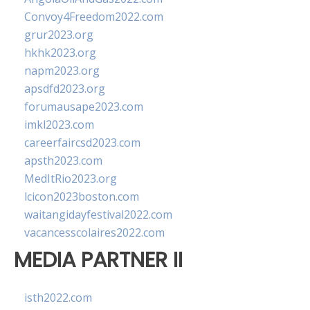
Convoy4Freedom2022.com
grur2023.org
hkhk2023.org
napm2023.org
apsdfd2023.org
forumausape2023.com
imkl2023.com
careerfaircsd2023.com
apsth2023.com
MedItRio2023.org
lcicon2023boston.com
waitangidayfestival2022.com
vacancesscolaires2022.com
MEDIA PARTNER II
isth2022.com