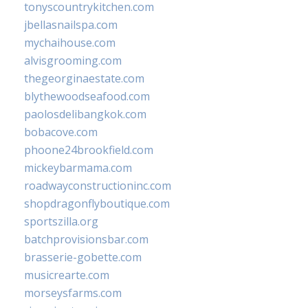
tonyscountrykitchen.com
jbellasnailspa.com
mychaihouse.com
alvisgrooming.com
thegeorginaestate.com
blythewoodseafood.com
paolosdelibangkok.com
bobacove.com
phoone24brookfield.com
mickeybarmama.com
roadwayconstructioninc.com
shopdragonflyboutique.com
sportszilla.org
batchprovisionsbar.com
brasserie-gobette.com
musicrearte.com
morseysfarms.com