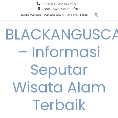
Skip
Call Us: +2782 444 YEAH
to
Cape Town, South Africa
content
Berita Wisata
Wisata Alam
Wisata Hutan
BLACKANGUSCA
– Informasi
Seputar
Wisata Alam
Terbaik