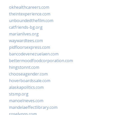
okhealthcareers.com
theintexperience.com
unboundedthefilm.com
catfriends-bg.org
marianlives.org
waywardtees.com
pidfloorsexpress.com
bancodevenezuelaen.com
bettermoodfoodcorporation.com
hingstonnt.com
chooseagender.com
hoverboardssale.com
alaskapolitics.com
stsmp.org
manoelneves.com
mandelaeffectlibrary.com
roselynns.com