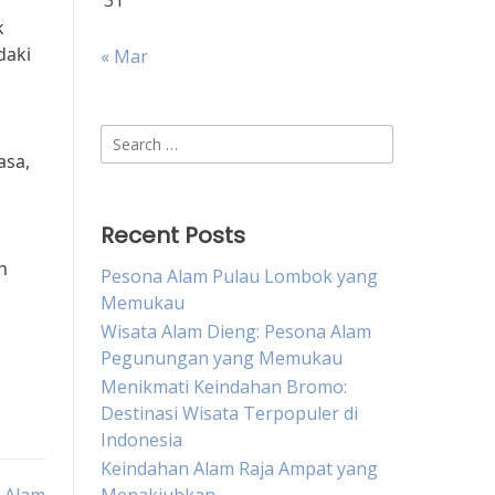
31
k
daki
« Mar
Search
asa,
for:
Recent Posts
n
Pesona Alam Pulau Lombok yang
Memukau
Wisata Alam Dieng: Pesona Alam
Pegunungan yang Memukau
Menikmati Keindahan Bromo:
Destinasi Wisata Terpopuler di
Indonesia
Keindahan Alam Raja Ampat yang