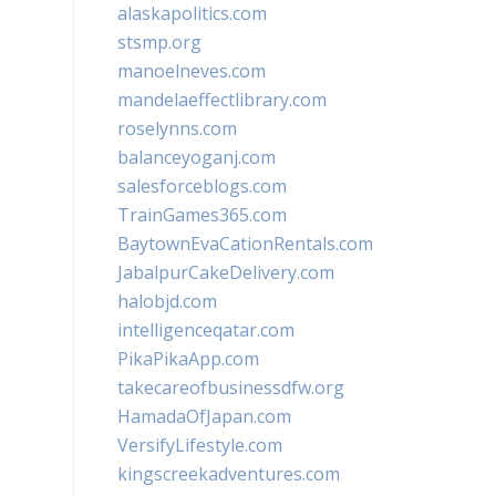
alaskapolitics.com
stsmp.org
manoelneves.com
mandelaeffectlibrary.com
roselynns.com
balanceyoganj.com
salesforceblogs.com
TrainGames365.com
BaytownEvaCationRentals.com
JabalpurCakeDelivery.com
halobjd.com
intelligenceqatar.com
PikaPikaApp.com
takecareofbusinessdfw.org
HamadaOfJapan.com
VersifyLifestyle.com
kingscreekadventures.com