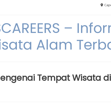
Cape
AREERS – Infor
sata Alam Terb
i Mengenai Tempat Wisata di