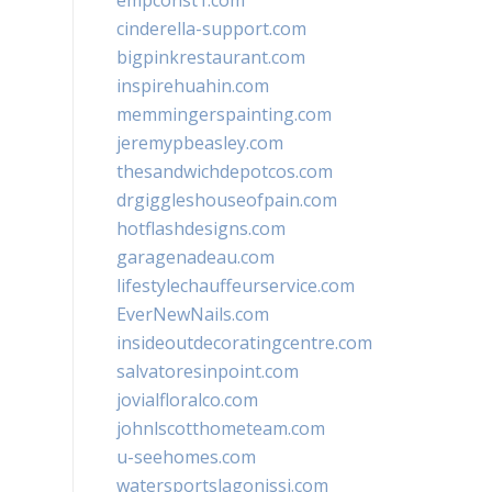
empconst1.com
cinderella-support.com
bigpinkrestaurant.com
inspirehuahin.com
memmingerspainting.com
jeremypbeasley.com
thesandwichdepotcos.com
drgiggleshouseofpain.com
hotflashdesigns.com
garagenadeau.com
lifestylechauffeurservice.com
EverNewNails.com
insideoutdecoratingcentre.com
salvatoresinpoint.com
jovialfloralco.com
johnlscotthometeam.com
u-seehomes.com
watersportslagonissi.com