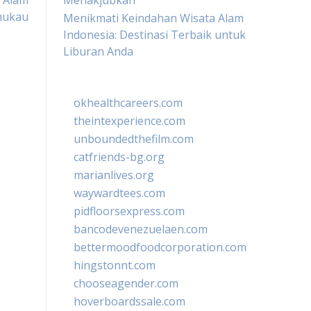
i Alam
Menakjubkan
mukau
Menikmati Keindahan Wisata Alam
Indonesia: Destinasi Terbaik untuk
Liburan Anda
okhealthcareers.com
theintexperience.com
unboundedthefilm.com
catfriends-bg.org
marianlives.org
waywardtees.com
pidfloorsexpress.com
bancodevenezuelaen.com
bettermoodfoodcorporation.com
hingstonnt.com
chooseagender.com
hoverboardssale.com