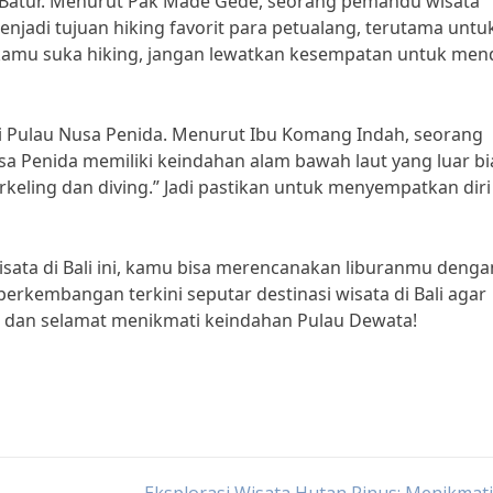
 Batur. Menurut Pak Made Gede, seorang pemandu wisata
jadi tujuan hiking favorit para petualang, terutama untu
ka kamu suka hiking, jangan lewatkan kesempatan untuk men
gi Pulau Nusa Penida. Menurut Ibu Komang Indah, seorang
sa Penida memiliki keindahan alam bawah laut yang luar bi
keling dan diving.” Jadi pastikan untuk menyempatkan diri
sata di Bali ini, kamu bisa merencanakan liburanmu denga
 perkembangan terkini seputar destinasi wisata di Bali agar
r dan selamat menikmati keindahan Pulau Dewata!