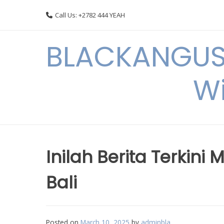
Skip
Call Us: +2782 444 YEAH
to
content
BLACKANGUSC
Wi
Inilah Berita Terkin
Bali
Posted on
March 10, 2025
by
adminbla