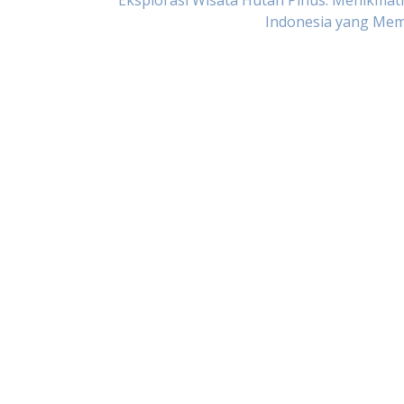
Eksplorasi Wisata Hutan Pinus: Menikmat
Indonesia yang Me