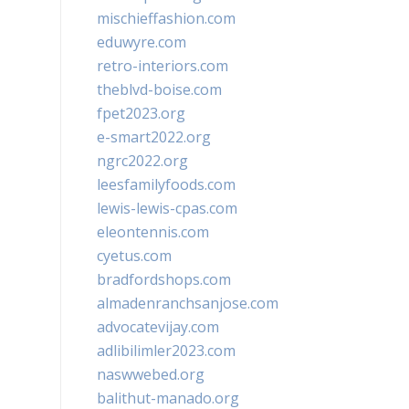
mischieffashion.com
eduwyre.com
retro-interiors.com
theblvd-boise.com
fpet2023.org
e-smart2022.org
ngrc2022.org
leesfamilyfoods.com
lewis-lewis-cpas.com
eleontennis.com
cyetus.com
bradfordshops.com
almadenranchsanjose.com
advocatevijay.com
adlibilimler2023.com
naswwebed.org
balithut-manado.org