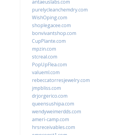
antaeuslabs.com
purelycleanchemdry.com
WishOping.com
shoplegacee.com
bonvivantshop.com
CupPlante.com
mpzin.com
stcreal.com
PopUpFlea.com
valueml.com
rebeccatorresjewelry.com
jmpbliss.com
drjorgerico.com
queensushipa.com
wendyweimerdds.com
ameri-camp.com
hrsreceivables.com