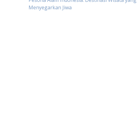
Post
Pesona Alam Indonesia: Destinasi Wisata yang
Menyegarkan Jiwa
navigation