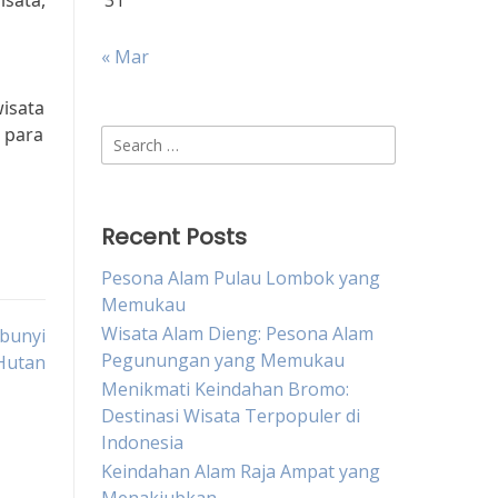
sata,
31
« Mar
wisata
 para
Search
for:
Recent Posts
Pesona Alam Pulau Lombok yang
Memukau
Wisata Alam Dieng: Pesona Alam
mbunyi
Pegunungan yang Memukau
Hutan
Menikmati Keindahan Bromo:
Destinasi Wisata Terpopuler di
Indonesia
Keindahan Alam Raja Ampat yang