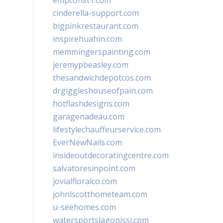
empconst1.com
cinderella-support.com
bigpinkrestaurant.com
inspirehuahin.com
memmingerspainting.com
jeremypbeasley.com
thesandwichdepotcos.com
drgiggleshouseofpain.com
hotflashdesigns.com
garagenadeau.com
lifestylechauffeurservice.com
EverNewNails.com
insideoutdecoratingcentre.com
salvatoresinpoint.com
jovialfloralco.com
johnlscotthometeam.com
u-seehomes.com
watersportslagonissi.com