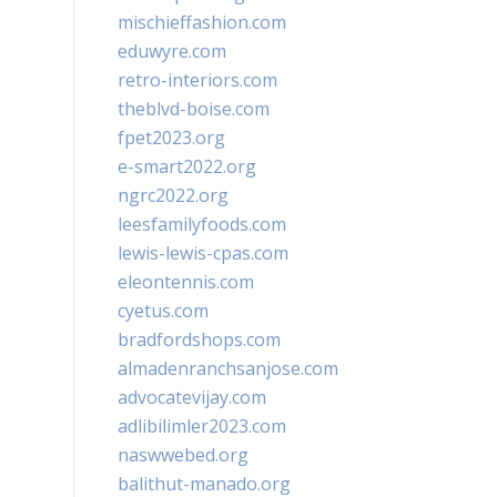
mischieffashion.com
eduwyre.com
retro-interiors.com
theblvd-boise.com
fpet2023.org
e-smart2022.org
ngrc2022.org
leesfamilyfoods.com
lewis-lewis-cpas.com
eleontennis.com
cyetus.com
bradfordshops.com
almadenranchsanjose.com
advocatevijay.com
adlibilimler2023.com
naswwebed.org
balithut-manado.org