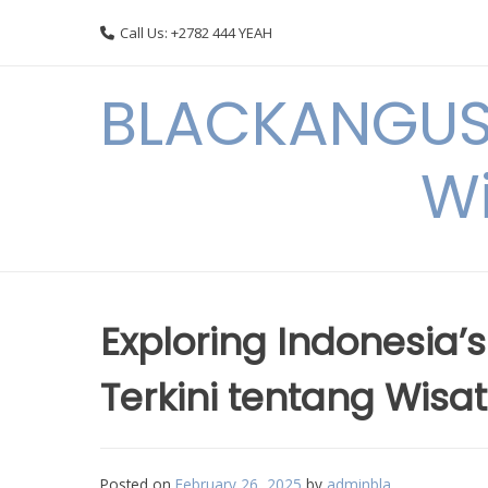
Skip
Call Us: +2782 444 YEAH
to
content
BLACKANGUSC
Wi
Exploring Indonesia’
Terkini tentang Wisa
Posted on
February 26, 2025
by
adminbla