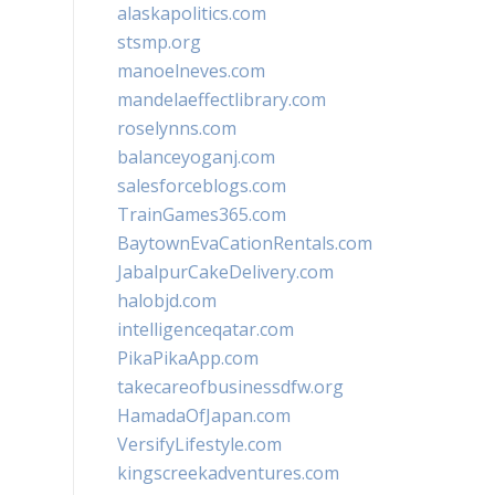
alaskapolitics.com
stsmp.org
manoelneves.com
mandelaeffectlibrary.com
roselynns.com
balanceyoganj.com
salesforceblogs.com
TrainGames365.com
BaytownEvaCationRentals.com
JabalpurCakeDelivery.com
halobjd.com
intelligenceqatar.com
PikaPikaApp.com
takecareofbusinessdfw.org
HamadaOfJapan.com
VersifyLifestyle.com
kingscreekadventures.com