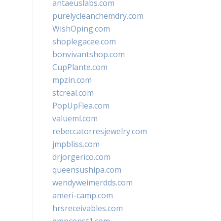
antaeuslabs.com
purelycleanchemdry.com
WishOping.com
shoplegacee.com
bonvivantshop.com
CupPlante.com
mpzin.com
stcreal.com
PopUpFlea.com
valueml.com
rebeccatorresjewelry.com
jmpbliss.com
drjorgerico.com
queensushipa.com
wendyweimerdds.com
ameri-camp.com
hrsreceivables.com