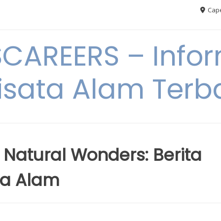
Cape
AREERS – Infor
sata Alam Terb
s Natural Wonders: Berita
ta Alam